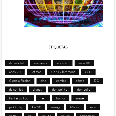
ETIQUETAS
Actualidad
avengers
años 70
años 80
años 90
Batman
Chris Claremont
Ci-Fi
Ciencia Ficción
cine
comics
cómic
DC
dc comics
disney
don pollito
don pollon
Fantastic Four
flash
humor
image
jack kirby
los 90
manga
Marvel
mcu
netflix
PC
pollito
pollon
spiderman