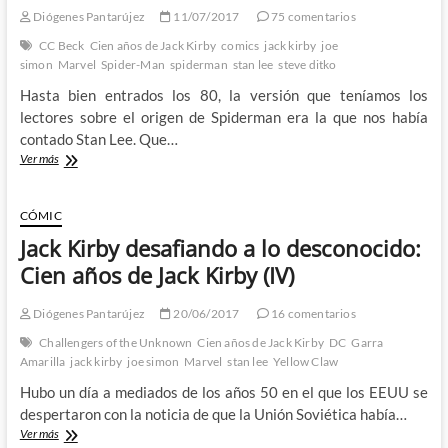
Diógenes Pantarújez
11/07/2017
75 comentarios
CC Beck
Cien años de Jack Kirby
comics
jack kirby
joe
simon
Marvel
Spider-Man
spiderman
stan lee
steve ditko
Hasta bien entrados los 80, la versión que teníamos los
lectores sobre el origen de Spiderman era la que nos había
contado Stan Lee. Que…
El
Ver más
Spiderman
de
Jack
CÓMIC
Kirby:
Jack Kirby desafiando a lo desconocido:
Cien
años
Cien años de Jack Kirby (IV)
de
Jack
Diógenes Pantarújez
20/06/2017
16 comentarios
Kirby
(VII)
Challengers of the Unknown
Cien años de Jack Kirby
DC
Garra
Amarilla
jack kirby
joe simon
Marvel
stan lee
Yellow Claw
Hubo un día a mediados de los años 50 en el que los EEUU se
despertaron con la noticia de que la Unión Soviética había…
Jack
Ver más