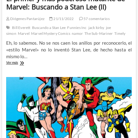
Marvel: Buscando a Stan Lee (II)
Diógenes Pantarújez
21/11/2022
57 comentarios
Bill Everett
Buscando a Stan Lee
Funnies Inc
jack kirby
joe
simon
Marvel
Marvel Mystery Comics
namor
The Sub-Mariner
Timely
Eh, lo sabemos. No se nos caen los anillos por reconocerlo, el
«estilo Marvel» no lo inventó Stan Lee, de hecho hasta el
mismo lo…
El
Ver más
primer
y
más
poderoso
mutante
de
Marvel:
Buscando
a
Stan
Lee
(II)