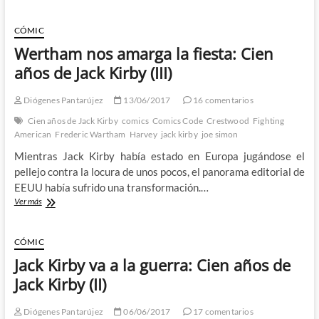
Kirby
desafiando
a
CÓMIC
lo
Wertham nos amarga la fiesta: Cien
desconocido:
Cien
años de Jack Kirby (III)
años
de
Diógenes Pantarújez
13/06/2017
16 comentarios
Jack
Kirby
Cien años de Jack Kirby
comics
Comics Code
Crestwood
Fighting
(IV)
American
Frederic Wartham
Harvey
jack kirby
joe simon
Mientras Jack Kirby había estado en Europa jugándose el
pellejo contra la locura de unos pocos, el panorama editorial de
EEUU había sufrido una transformación.…
Wertham
Ver más
nos
amarga
la
CÓMIC
fiesta:
Jack Kirby va a la guerra: Cien años de
Cien
años
Jack Kirby (II)
de
Jack
Diógenes Pantarújez
06/06/2017
17 comentarios
Kirby