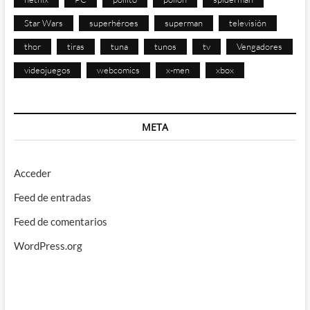
Star Wars
superhéroes
superman
televisión
thor
tiras
tuna
tunos
tv
Vengadores
videojuegos
webcomics
x-men
xbox
META
Acceder
Feed de entradas
Feed de comentarios
WordPress.org