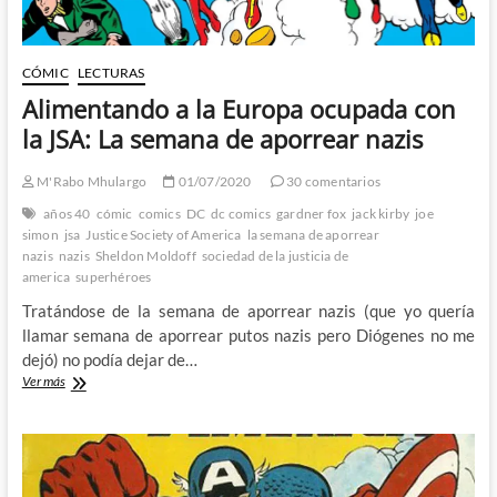
CÓMIC
LECTURAS
Alimentando a la Europa ocupada con
la JSA: La semana de aporrear nazis
M'Rabo Mhulargo
01/07/2020
30 comentarios
años 40
cómic
comics
DC
dc comics
gardner fox
jack kirby
joe
simon
jsa
Justice Society of America
la semana de aporrear
nazis
nazis
Sheldon Moldoff
sociedad de la justicia de
america
superhéroes
Tratándose de la semana de aporrear nazis (que yo quería
llamar semana de aporrear putos nazis pero Diógenes no me
dejó) no podía dejar de…
Alimentando
Ver más
a
la
Europa
ocupada
con