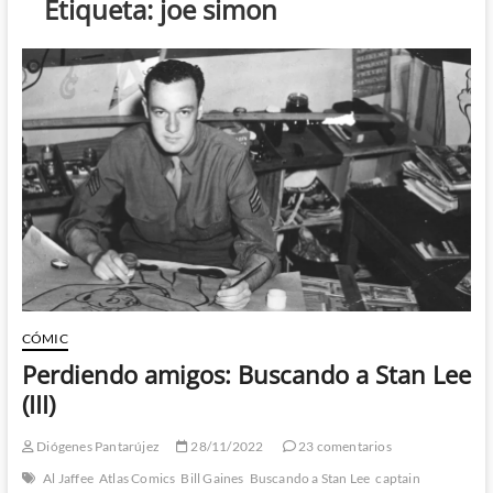
Etiqueta:
joe simon
CÓMIC
Perdiendo amigos: Buscando a Stan Lee
(III)
Diógenes Pantarújez
28/11/2022
23 comentarios
Al Jaffee
Atlas Comics
Bill Gaines
Buscando a Stan Lee
captain