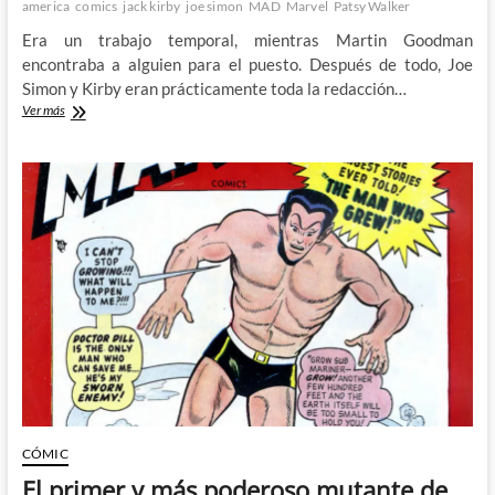
america
comics
jack kirby
joe simon
MAD
Marvel
Patsy Walker
Era un trabajo temporal, mientras Martin Goodman
encontraba a alguien para el puesto. Después de todo, Joe
Simon y Kirby eran prácticamente toda la redacción…
Perdiendo
Ver más
amigos:
Buscando
a
Stan
Lee
(III)
CÓMIC
El primer y más poderoso mutante de