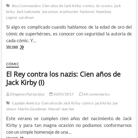
(III)
Boy Commandos
Cien años de Jack Kirby
comics
dc comics
jack
kirby
Jack Liebowitz
joe simon
manhunter
National
Newsboy
Legion
sandman
Si algo es complicado cuando hablamos de la edad de oro del
cómic de superhéroes, es conocer con seguridad la autoría de
cada cómic. Y…
Jack
Ver más
Kirby
va
a
CÓMIC
la
El Rey contra los nazis: Cien años de
guerra:
Cien
Jack Kirby (I)
años
de
Diógenes Pantarújez
30/05/2017
64 comentarios
Jack
Kirby
Capitán América
Cien años de Jack Kirby
comics
jack kirby
joe
(II)
simon
Martin Goodman
Marvel
stan lee
Este verano se cumplen cien años del nacimiento de Jack
Kirby y para tan magna ocasión no podíamos conformarnos
con un simple homenaje de una…
El
Ver más