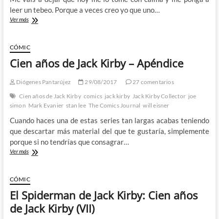
leer un tebeo. Porque a veces creo yo que uno…
Cómics
Ver más
de
actualidad:
Captain
CÓMIC
America
Cien años de Jack Kirby – Apéndice
Comics
1
Diógenes Pantarújez
29/08/2017
27 comentarios
Cien años de Jack Kirby
comics
jack kirby
Jack Kirby Collector
joe
simon
Mark Evanier
stan lee
The Comics Journal
will eisner
Cuando haces una de estas series tan largas acabas teniendo
que descartar más material del que te gustaría, simplemente
porque si no tendrías que consagrar…
Cien
Ver más
años
de
Jack
CÓMIC
Kirby
El Spiderman de Jack Kirby: Cien años
–
Apéndice
de Jack Kirby (VII)