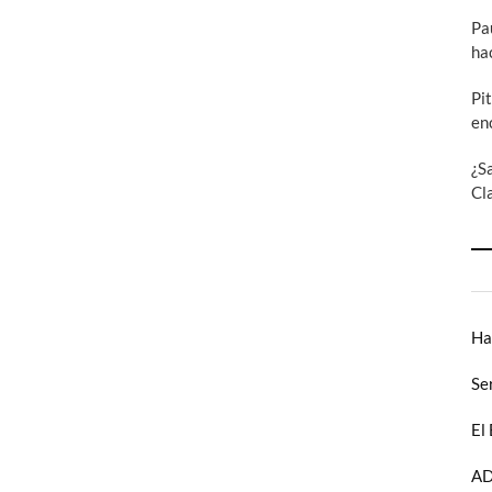
Pa
ha
Pi
en
¿S
Cl
Ha
Se
El
AD