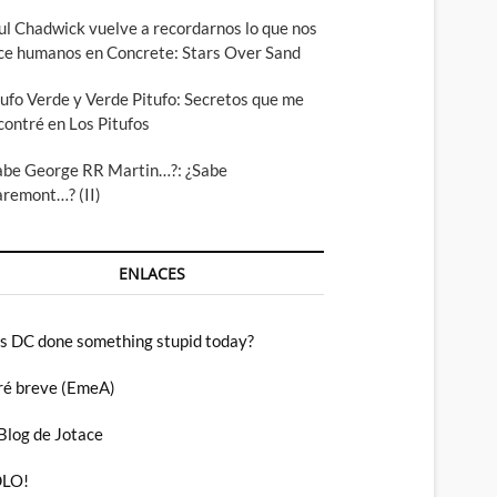
ul Chadwick vuelve a recordarnos lo que nos
ce humanos en Concrete: Stars Over Sand
tufo Verde y Verde Pitufo: Secretos que me
contré en Los Pitufos
abe George RR Martin…?: ¿Sabe
aremont…? (II)
ENLACES
s DC done something stupid today?
ré breve (EmeA)
 Blog de Jotace
LO!