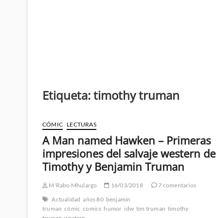
Etiqueta:
timothy truman
CÓMIC
LECTURAS
A Man named Hawken – Primeras
impresiones del salvaje western de
Timothy y Benjamin Truman
M'Rabo Mhulargo
16/03/2018
7 comentarios
Actualidad
años 80
benjamin
truman
cómic
comics
humor
idw
tim truman
timothy
truman
western