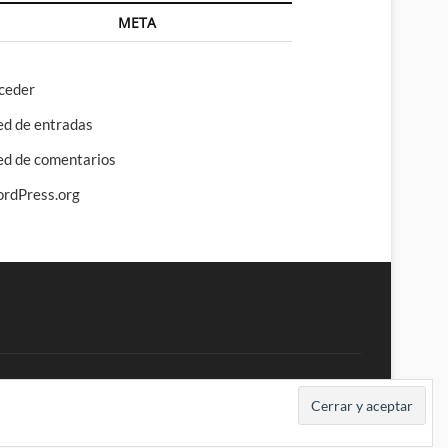
META
ceder
ed de entradas
ed de comentarios
rdPress.org