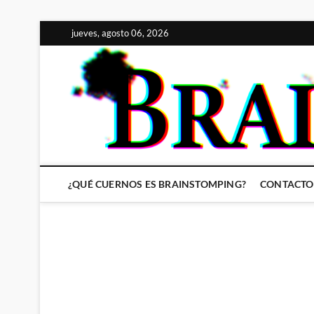
Saltar
jueves, agosto 06, 2026
al
contenido
¿QUÉ CUERNOS ES BRAINSTOMPING?
CONTACTO