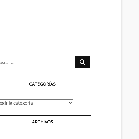
n
ú
Buscar
…
CATEGORÍAS
tegorías
ARCHIVOS