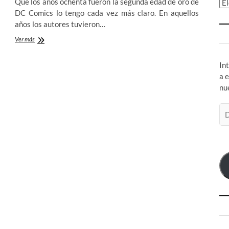
Que los años ochenta fueron la segunda edad de oro de
Ar
DC Comics lo tengo cada vez más claro. En aquellos
años los autores tuvieron…
Hawkworld:
Ver más
Timothy
Truman
In
nos
descubre
a 
el
nu
fascismo
en
Di
Thanagar
de
co
el