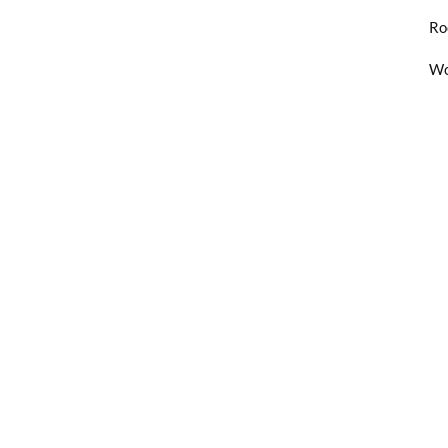
Ro
Wo