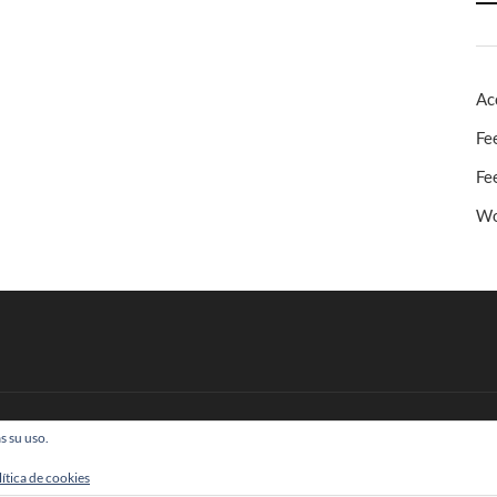
Ac
Fe
Fe
Wo
s su uso.
 Todos los derechos reservados
lítica de cookies