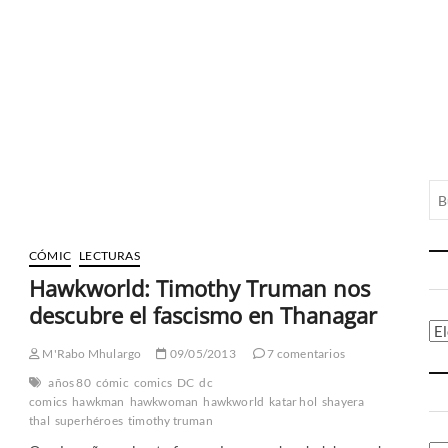
CÓMIC
LECTURAS
Hawkworld: Timothy Truman nos
descubre el fascismo en Thanagar
Ca
M'Rabo Mhulargo
09/05/2013
7 comentarios
años 80
cómic
comics
DC
dc
comics
hawkman
hawkwoman
hawkworld
katar hol
shayera
thal
superhéroes
timothy truman