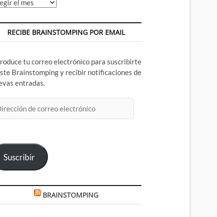
chivos
RECIBE BRAINSTOMPING POR EMAIL
troduce tu correo electrónico para suscribirte
este Brainstomping y recibir notificaciones de
evas entradas.
rección
rreo
ectrónico
Suscribir
BRAINSTOMPING