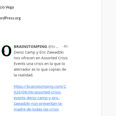
cío Vega
rdPress.org