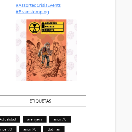
ETIQUETAS
Actualidad
avengers
años 70
años 80
años 90
Batman