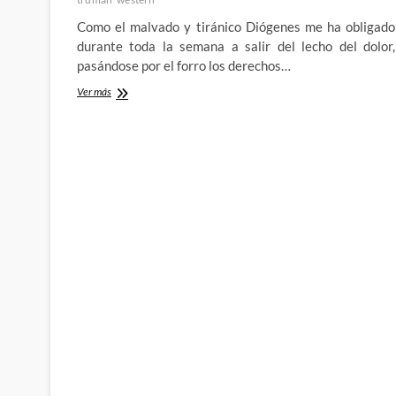
Como el malvado y tiránico Diógenes me ha obligado
durante toda la semana a salir del lecho del dolor,
pasándose por el forro los derechos…
A
Ver más
Man
named
Hawken
–
Primeras
impresiones
del
salvaje
western
de
Timothy
y
Benjamin
Truman