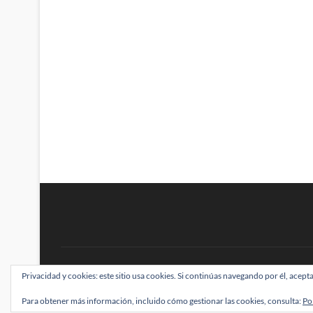
BRAINSTOMPING
Privacidad y cookies: este sitio usa cookies. Si continúas navegando por él, acepta
| Diseñado por:
Theme Freesia
|
WordPress
| ©
Para obtener más información, incluido cómo gestionar las cookies, consulta:
Po