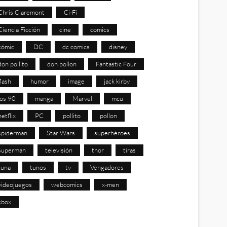
Chris Claremont
Ci-Fi
Ciencia Ficción
cine
comics
cómic
DC
dc comics
disney
don pollito
don pollon
Fantastic Four
flash
humor
image
jack kirby
los 90
manga
Marvel
mcu
netflix
PC
pollito
pollon
spiderman
Star Wars
superhéroes
superman
televisión
thor
tiras
tuna
tunos
tv
Vengadores
videojuegos
webcomics
x-men
xbox