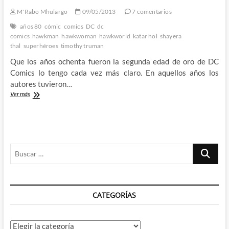
–
M'Rabo Mhulargo
09/05/2013
7 comentarios
¿Va
Scott
años 80
cómic
comics
DC
dc
Snyder
comics
hawkman
hawkwoman
hawkworld
katar hol
shayera
a
thal
superhéroes
timothy truman
recuperar
Que los años ochenta fueron la segunda edad de oro de DC
a
Hawkman
Comics lo tengo cada vez más claro. En aquellos años los
y
autores tuvieron…
Hawkgirl?
Hawkworld:
Ver más
Timothy
Truman
nos
descubre
el
Buscar
fascismo
en
…
Thanagar
CATEGORÍAS
Categorías