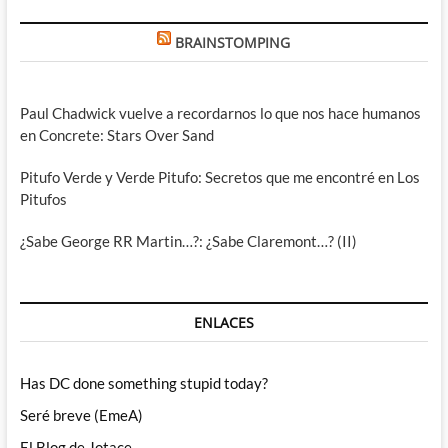
BRAINSTOMPING
Paul Chadwick vuelve a recordarnos lo que nos hace humanos
en Concrete: Stars Over Sand
Pitufo Verde y Verde Pitufo: Secretos que me encontré en Los
Pitufos
¿Sabe George RR Martin…?: ¿Sabe Claremont…? (II)
ENLACES
Has DC done something stupid today?
Seré breve (EmeA)
El Blog de Jotace