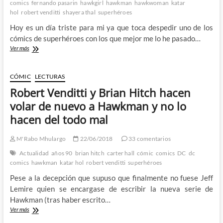
comics
fernando pasarin
hawkgirl
hawkman
hawkwoman
katar
hol
robert venditti
shayera thal
superhéroes
Hoy es un día triste para mi ya que toca despedir uno de los
cómics de superhéroes con los que mejor me lo he pasado…
Adiós
Ver más
a
la
gran
CÓMIC
LECTURAS
serie
Robert Venditti y Brian Hitch hacen
de
Hawkman
volar de nuevo a Hawkman y no lo
(y
hacen del todo mal
Hawkwoman)
de
Robert
M'Rabo Mhulargo
22/06/2018
33 comentarios
Venditti
Actualidad
años 90
brian hitch
carter hall
cómic
comics
DC
dc
comics
hawkman
katar hol
robert venditti
superhéroes
Pese a la decepción que supuso que finalmente no fuese Jeff
Lemire quien se encargase de escribir la nueva serie de
Hawkman (tras haber escrito…
Robert
Ver más
Venditti