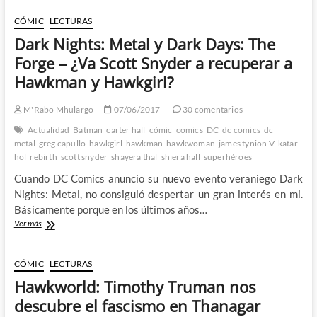
y
Brian
CÓMIC
LECTURAS
Hitch
Dark Nights: Metal y Dark Days: The
hacen
volar
Forge – ¿Va Scott Snyder a recuperar a
de
Hawkman y Hawkgirl?
nuevo
a
Hawkman
M'Rabo Mhulargo
07/06/2017
30 comentarios
y
Actualidad
Batman
carter hall
cómic
comics
DC
dc comics
dc
no
metal
greg capullo
hawkgirl
hawkman
hawkwoman
james tynion V
katar
lo
hol
rebirth
scott snyder
shayera thal
shiera hall
superhéroes
hacen
del
Cuando DC Comics anuncio su nuevo evento veraniego Dark
todo
Nights: Metal, no consiguió despertar un gran interés en mi.
mal
Básicamente porque en los últimos años…
Dark
Ver más
Nights:
Metal
y
CÓMIC
LECTURAS
Dark
Hawkworld: Timothy Truman nos
Days:
The
descubre el fascismo en Thanagar
Forge