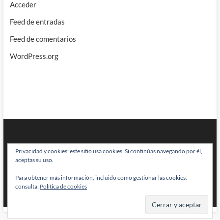
Acceder
Feed de entradas
Feed de comentarios
WordPress.org
Privacidad y cookies: este sitio usa cookies. Si continúas navegando por él,
aceptas su uso.
Para obtener más información, incluido cómo gestionar las cookies,
BRAINSTOMPING
| Diseñado por:
Theme Freesia
|
WordPress
| © Todos
consulta:
Política de cookies
los derechos reservados