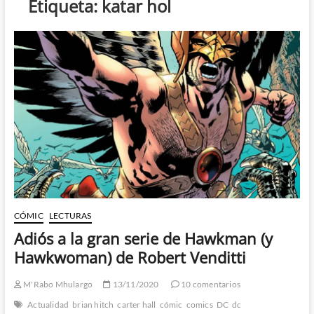
Etiqueta:
katar hol
CÓMIC
LECTURAS
Adiós a la gran serie de Hawkman (y
Hawkwoman) de Robert Venditti
M'Rabo Mhulargo
13/11/2020
10 comentarios
Actualidad
brian hitch
carter hall
cómic
comics
DC
dc