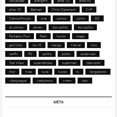
Actualidad
avengers
años 70
años 80
años 90
Batman
Chris Claremont
Ci-Fi
Ciencia Ficción
cine
comics
cómic
DC
dc comics
disney
don pollito
don pollon
Fantastic Four
flash
humor
image
jack kirby
los 90
manga
Marvel
mcu
netflix
PC
pollito
pollon
spiderman
Star Wars
superhéroes
superman
televisión
thor
tiras
tuna
tunos
tv
Vengadores
videojuegos
webcomics
x-men
xbox
META