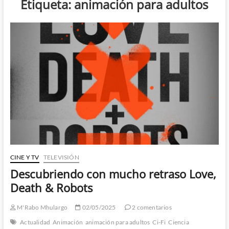
Etiqueta:
animación para adultos
CINE Y TV
TELEVISIÓN
Descubriendo con mucho retraso Love,
Death & Robots
M'Rabo Mhulargo
02/05/2025
2 comentarios
Actualidad
Animación
animación para adultos
Ci-Fi
Ciencia