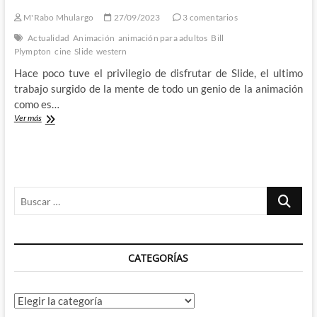
M'Rabo Mhulargo
27/09/2023
3 comentarios
Actualidad
Animación
animación para adultos
Bill
Plympton
cine
Slide
western
Hace poco tuve el privilegio de disfrutar de Slide, el ultimo
trabajo surgido de la mente de todo un genio de la animación
como es…
Slide
Ver más
–
El
irreverente
western
de
Buscar
Bill
Plympton
…
CATEGORÍAS
Categorías