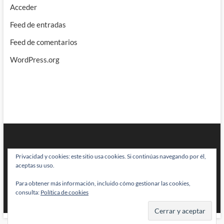
Acceder
Feed de entradas
Feed de comentarios
WordPress.org
Privacidad y cookies: este sitio usa cookies. Si continúas navegando por él,
aceptas su uso.
Para obtener más información, incluido cómo gestionar las cookies,
BRAINSTOMPING
| Diseñado por:
Theme Freesia
|
WordPress
| © Todos
consulta:
Política de cookies
los derechos reservados