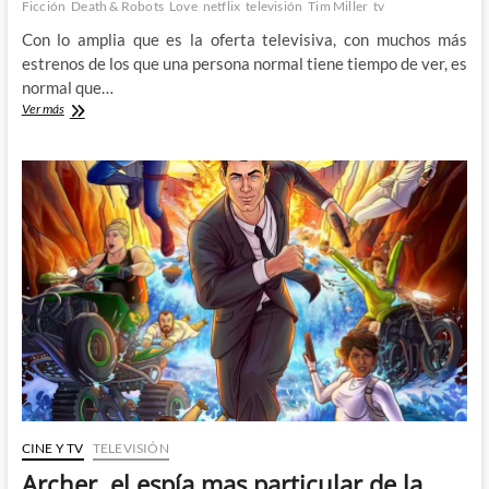
Ficción
Death & Robots
Love
netflix
televisión
Tim Miller
tv
Con lo amplia que es la oferta televisiva, con muchos más
estrenos de los que una persona normal tiene tiempo de ver, es
normal que…
Descubriendo
Ver más
con
mucho
retraso
Love,
Death
&
Robots
CINE Y TV
TELEVISIÓN
Archer, el espía mas particular de la