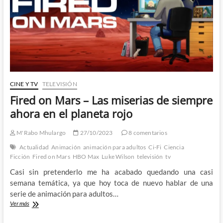
valido
la
pena
cada
paso
del
camino
CINE Y TV
TELEVISIÓN
Fired on Mars – Las miserias de siempre
ahora en el planeta rojo
M'Rabo Mhulargo
27/10/2023
8 comentarios
Actualidad
Animación
animación para adultos
Ci-Fi
Ciencia
Ficción
Fired on Mars
HBO Max
Luke Wilson
televisión
tv
Casi sin pretenderlo me ha acabado quedando una casi
semana temática, ya que hoy toca de nuevo hablar de una
serie de animación para adultos…
Fired
Ver más
on
Mars