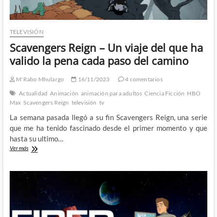
TELEVISIÓN
Scavengers Reign – Un viaje del que ha
valido la pena cada paso del camino
M'Rabo Mhulargo
16/11/2023
4 comentarios
Actualidad
Animación
animación para adultos
Ciencia Ficción
HBO
Max
Scavengers Reign
televisión
tv
La semana pasada llegó a su fin Scavengers Reign, una serie
que me ha tenido fascinado desde el primer momento y que
hasta su ultimo…
Scavengers
Ver más
Reign
–
Un
viaje
del
que
ha