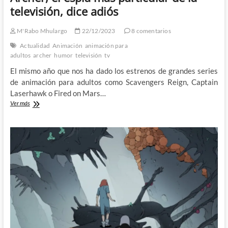
televisión, dice adiós
M'Rabo Mhulargo
22/12/2023
8 comentarios
Actualidad
Animación
animación para
adultos
archer
humor
televisión
tv
El mismo año que nos ha dado los estrenos de grandes series
de animación para adultos como Scavengers Reign, Captain
Laserhawk o Fired on Mars…
Archer,
Ver más
el
espía
mas
particular
de
la
televisión,
dice
adiós