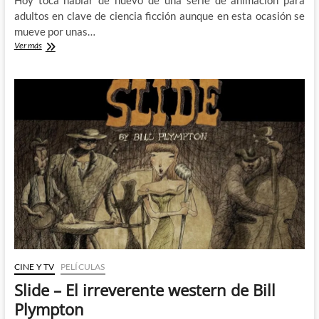
Hoy toca hablar de nuevo de una serie de animación para
adultos en clave de ciencia ficción aunque en esta ocasión se
mueve por unas…
Scavengers
Ver más
Reign
–
Un
fascinante
viaje
a
través
de
un
mundo
imposible
CINE Y TV
PELÍCULAS
Slide – El irreverente western de Bill
Plympton