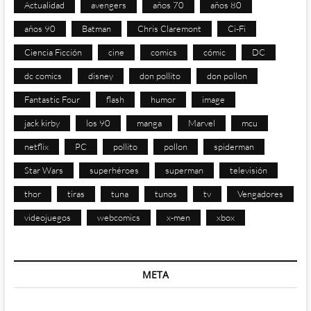
Actualidad
avengers
años 70
años 80
años 90
Batman
Chris Claremont
Ci-Fi
Ciencia Ficción
cine
comics
cómic
DC
dc comics
disney
don pollito
don pollon
Fantastic Four
flash
humor
image
jack kirby
los 90
manga
Marvel
mcu
netflix
PC
pollito
pollon
spiderman
Star Wars
superhéroes
superman
televisión
thor
tiras
tuna
tunos
tv
Vengadores
videojuegos
webcomics
x-men
xbox
META