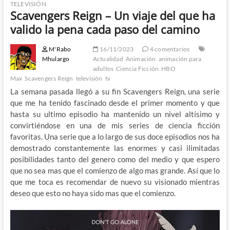
TELEVISIÓN
Scavengers Reign – Un viaje del que ha
valido la pena cada paso del camino
M'Rabo
16/11/2023
4 comentarios
Mhulargo
Actualidad
Animación
animación para
adultos
Ciencia Ficción
HBO
Max
Scavengers Reign
televisión
tv
La semana pasada llegó a su fin Scavengers Reign, una serie
que me ha tenido fascinado desde el primer momento y que
hasta su ultimo episodio ha mantenido un nivel altísimo y
convirtiéndose en una de mis series de ciencia ficción
favoritas. Una serie que a lo largo de sus doce episodios nos ha
demostrado constantemente las enormes y casi ilimitadas
posibilidades tanto del genero como del medio y que espero
que no sea mas que el comienzo de algo mas grande. Así que lo
que me toca es recomendar de nuevo su visionado mientras
deseo que esto no haya sido mas que el comienzo.