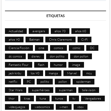
ETIQUETAS
Actualidad
avengers
años 70
años 80
años 90
Batman
Chris Claremont
Ci-Fi
Ciencia Ficción
cine
comics
cómic
DC
dc comics
disney
don pollito
don pollon
Fantastic Four
flash
humor
image
jack kirby
los 90
manga
Marvel
mcu
netflix
PC
pollito
pollon
spiderman
Star Wars
superhéroes
superman
televisión
thor
tiras
tuna
tunos
tv
Vengadores
videojuegos
webcomics
x-men
xbox