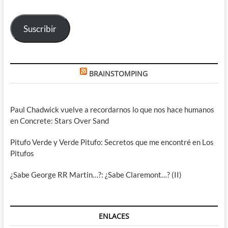
correo
electrónico
Suscribir
BRAINSTOMPING
Paul Chadwick vuelve a recordarnos lo que nos hace humanos
en Concrete: Stars Over Sand
Pitufo Verde y Verde Pitufo: Secretos que me encontré en Los
Pitufos
¿Sabe George RR Martin…?: ¿Sabe Claremont…? (II)
ENLACES