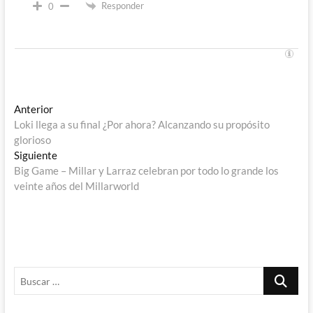
Responder
0
Navegación
Entrada
Anterior
anterior:
Loki llega a su final ¿Por ahora? Alcanzando su propósito
de
glorioso
entradas
Entrada
Siguiente
siguiente:
Big Game – Millar y Larraz celebran por todo lo grande los
veinte años del Millarworld
Buscar
…