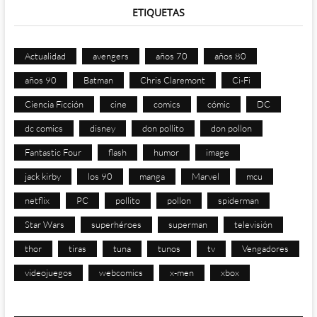
ETIQUETAS
Actualidad
avengers
años 70
años 80
años 90
Batman
Chris Claremont
Ci-Fi
Ciencia Ficción
cine
comics
cómic
DC
dc comics
disney
don pollito
don pollon
Fantastic Four
flash
humor
image
jack kirby
los 90
manga
Marvel
mcu
netflix
PC
pollito
pollon
spiderman
Star Wars
superhéroes
superman
televisión
thor
tiras
tuna
tunos
tv
Vengadores
videojuegos
webcomics
x-men
xbox