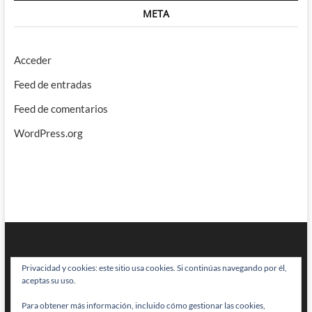
META
Acceder
Feed de entradas
Feed de comentarios
WordPress.org
Privacidad y cookies: este sitio usa cookies. Si continúas navegando por él,
aceptas su uso.
Para obtener más información, incluido cómo gestionar las cookies,
BRAINSTOMPING
| Diseñado por:
Theme Freesia
|
WordPress
| © Todos