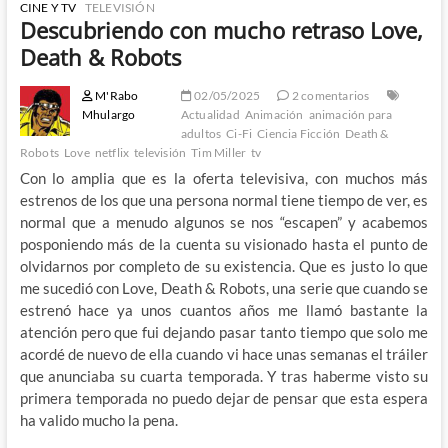
CINE Y TV
TELEVISIÓN
Descubriendo con mucho retraso Love,
Death & Robots
M'Rabo
02/05/2025
2 comentarios
Mhulargo
Actualidad
Animación
animación para
adultos
Ci-Fi
Ciencia Ficción
Death &
Robots
Love
netflix
televisión
Tim Miller
tv
Con lo amplia que es la oferta televisiva, con muchos más
estrenos de los que una persona normal tiene tiempo de ver, es
normal que a menudo algunos se nos “escapen” y acabemos
posponiendo más de la cuenta su visionado hasta el punto de
olvidarnos por completo de su existencia. Que es justo lo que
me sucedió con Love, Death & Robots, una serie que cuando se
estrenó hace ya unos cuantos años me llamó bastante la
atención pero que fui dejando pasar tanto tiempo que solo me
acordé de nuevo de ella cuando vi hace unas semanas el tráiler
que anunciaba su cuarta temporada. Y tras haberme visto su
primera temporada no puedo dejar de pensar que esta espera
ha valido mucho la pena.