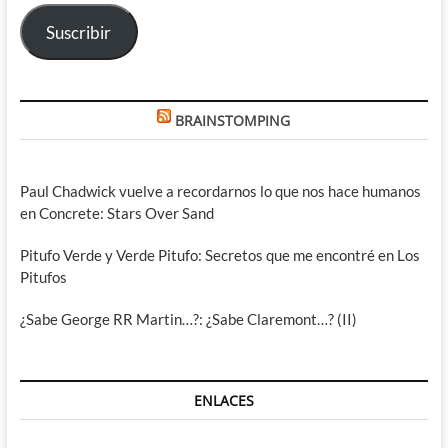
electrónico
Suscribir
BRAINSTOMPING
Paul Chadwick vuelve a recordarnos lo que nos hace humanos
en Concrete: Stars Over Sand
Pitufo Verde y Verde Pitufo: Secretos que me encontré en Los
Pitufos
¿Sabe George RR Martin…?: ¿Sabe Claremont…? (II)
ENLACES