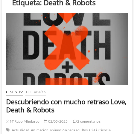
Etiqueta:
Death & Robots
CINE Y TV
TELEVISIÓN
Descubriendo con mucho retraso Love,
Death & Robots
M'Rabo Mhulargo
02/05/2025
2 comentarios
Actualidad
Animación
animación para adultos
Ci-Fi
Ciencia