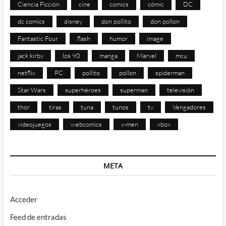
Ciencia Ficción
cine
comics
cómic
DC
dc comics
disney
don pollito
don pollon
Fantastic Four
flash
humor
image
jack kirby
los 90
manga
Marvel
mcu
netflix
PC
pollito
pollon
spiderman
Star Wars
superhéroes
superman
televisión
thor
tiras
tuna
tunos
tv
Vengadores
videojuegos
webcomics
x-men
xbox
META
Acceder
Feed de entradas