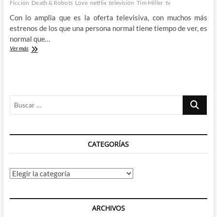
Ficción
Death & Robots
Love
netflix
televisión
Tim Miller
tv
Con lo amplia que es la oferta televisiva, con muchos más
estrenos de los que una persona normal tiene tiempo de ver, es
normal que…
Descubriendo
Ver más
con
mucho
retraso
Love,
Death
Buscar
&
Robots
…
CATEGORÍAS
Categorías
ARCHIVOS