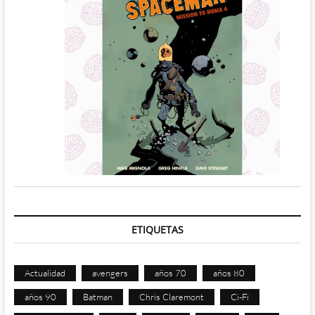
ETIQUETAS
Actualidad
avengers
años 70
años 80
años 90
Batman
Chris Claremont
Ci-Fi