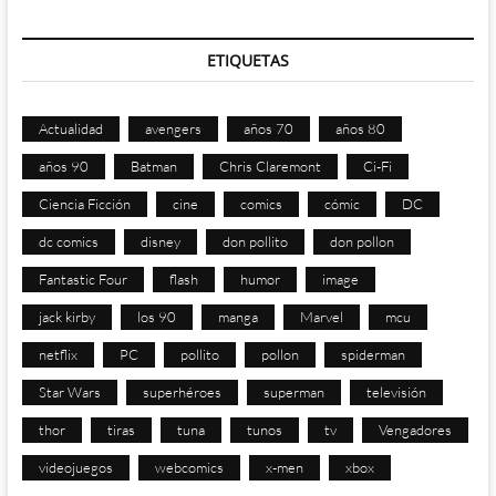
ETIQUETAS
Actualidad
avengers
años 70
años 80
años 90
Batman
Chris Claremont
Ci-Fi
Ciencia Ficción
cine
comics
cómic
DC
dc comics
disney
don pollito
don pollon
Fantastic Four
flash
humor
image
jack kirby
los 90
manga
Marvel
mcu
netflix
PC
pollito
pollon
spiderman
Star Wars
superhéroes
superman
televisión
thor
tiras
tuna
tunos
tv
Vengadores
videojuegos
webcomics
x-men
xbox