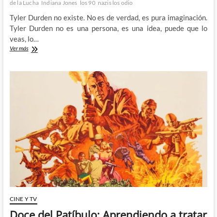
de la Lucha
Indiana Jones
los 90
nazis los odio
Tyler Durden no existe. No es de verdad, es pura imaginación.
Tyler Durden no es una persona, es una idea, puede que lo
veas, lo…
Ya
Ver más
no
hay
ganas:
El
Club
de
la
Lucha
(Spoilers)
CINE Y TV
Doce del Patíbulo: Aprendiendo a tratar