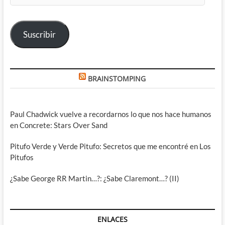
correo
electrónico
Suscribir
BRAINSTOMPING
Paul Chadwick vuelve a recordarnos lo que nos hace humanos
en Concrete: Stars Over Sand
Pitufo Verde y Verde Pitufo: Secretos que me encontré en Los
Pitufos
¿Sabe George RR Martin…?: ¿Sabe Claremont…? (II)
ENLACES