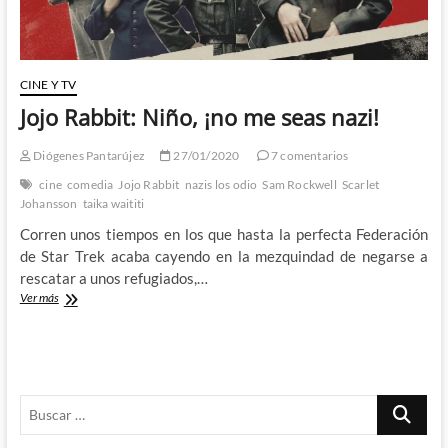
CINE Y TV
Jojo Rabbit: Niño, ¡no me seas nazi!
Diógenes Pantarújez
27/01/2020
7 comentarios
cine
comedia
Jojo Rabbit
nazis los odio
Sam Rockwell
Scarlet
Johansson
taika waititi
Corren unos tiempos en los que hasta la perfecta Federación
de Star Trek acaba cayendo en la mezquindad de negarse a
rescatar a unos refugiados,…
Jojo
Ver más
Rabbit:
Niño,
¡no
me
seas
Buscar
nazi!
…