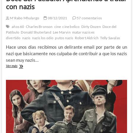
con nazis
M'Rabo Mhulargo
08/12/2021
57 comentarios
años 60
Charles Bronson
cine
cine belico
Dirty Dozen
Doce del
Patíbulo
Donald Shuterland
Lee Marvin
matar nazis es
divertido
nazis
nazis los odio
putos nazis
Robert Aldrich
Telly Savalas
Hace unos días recibimos un delirante email por parte de un
nazi que básicamente nos culpaba de contribuir a que los nazis
sean muy nazis…
Doce
Ver más
del
Patíbulo:
Aprendiendo
a
tratar
con
nazis