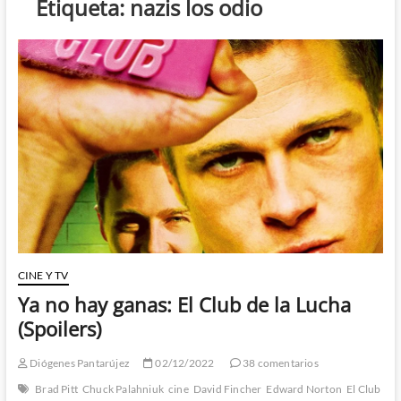
Etiqueta:
nazis los odio
CINE Y TV
Ya no hay ganas: El Club de la Lucha
(Spoilers)
Diógenes Pantarújez
02/12/2022
38 comentarios
Brad Pitt
Chuck Palahniuk
cine
David Fincher
Edward Norton
El Club