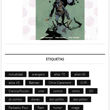
ETIQUETAS
Actualidad
avengers
años 70
años 80
años 90
Batman
Chris Claremont
Ci-Fi
Ciencia Ficción
cine
comics
cómic
DC
dc comics
disney
don pollito
don pollon
Fantastic Four
flash
humor
image