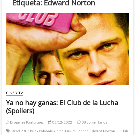
Etiqueta:
Edward Norton
CINE Y TV
Ya no hay ganas: El Club de la Lucha
(Spoilers)
Diógenes Pantarújez
02/12/2022
38 comentarios
Brad Pitt
Chuck Palahniuk
cine
David Fincher
Edward Norton
El Club