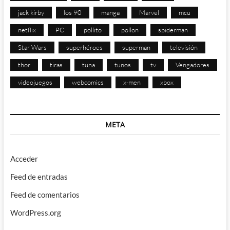
jack kirby
los 90
manga
Marvel
mcu
netflix
PC
pollito
pollon
spiderman
Star Wars
superhéroes
superman
televisión
thor
tiras
tuna
tunos
tv
Vengadores
videojuegos
webcomics
x-men
xbox
META
Acceder
Feed de entradas
Feed de comentarios
WordPress.org