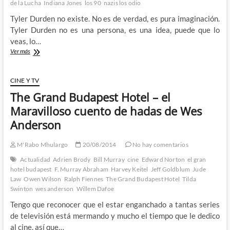
de la Lucha
Indiana Jones
los 90
nazis los odio
Tyler Durden no existe. No es de verdad, es pura imaginación.
Tyler Durden no es una persona, es una idea, puede que lo
veas, lo…
Ya
Ver más
no
hay
ganas:
CINE Y TV
El
The Grand Budapest Hotel – el
Club
de
Maravilloso cuento de hadas de Wes
la
Anderson
Lucha
(Spoilers)
M'Rabo Mhulargo
20/08/2014
No hay comentarios
Actualidad
Adrien Brody
Bill Murray
cine
Edward Norton
el gran
hotel budapest
F. Murray Abraham
Harvey Keitel
Jeff Goldblum
Jude
Law
Owen Wilson
Ralph Fiennes
The Grand Budapest Hotel
Tilda
Swinton
wes anderson
Willem Dafoe
Tengo que reconocer que el estar enganchado a tantas series
de televisión está mermando y mucho el tiempo que le dedico
al cine, así que…