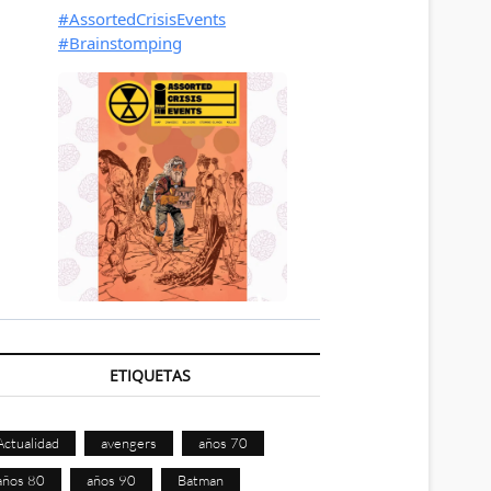
ETIQUETAS
Actualidad
avengers
años 70
años 80
años 90
Batman