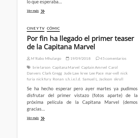
lo que esperaba…
Skeleton
Ver más
Crew
ha
comenzado
CINE Y TV
CÓMIC
con
Por fin ha llegado el primer teaser
muy
buen
de la Capitana Marvel
pie
M'Rabo Mhulargo
19/09/2018
45 comentarios
brie larson
Capitana Marvel
Captain Amrvel
Carol
Danvers
Clark Gregg
Jude Law
kree
Lee Pace
mar-vell
nick
furia
nick fury
Ronan
s.h.i.e.l.d.
Samuel L. Jackson
skrull
Se ha hecho esperar pero ayer martes ya pudimos
disfrutar del primer vistazo (fotos aparte) de la
próxima película de la Capitana Marvel (demos
gracias…
Por
Ver más
fin
ha
llegado