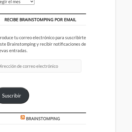
chivos
RECIBE BRAINSTOMPING POR EMAIL
troduce tu correo electrónico para suscribirte
este Brainstomping y recibir notificaciones de
evas entradas.
rección
rreo
ectrónico
Suscribir
BRAINSTOMPING