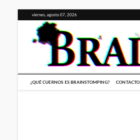
Saltar
viernes, agosto 07, 2026
al
contenido
¿QUÉ CUERNOS ES BRAINSTOMPING?
CONTACTO