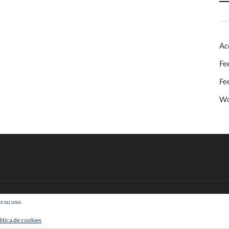
Ac
Fe
Fe
Wo
s su uso.
 Todos los derechos reservados
lítica de cookies