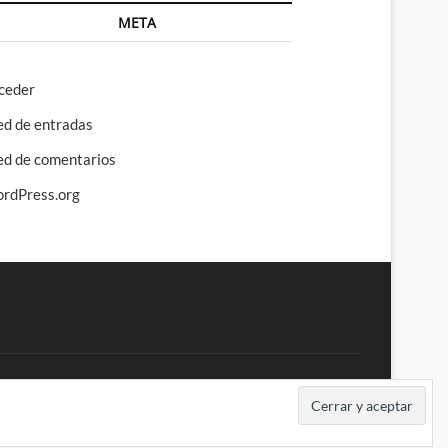
META
ceder
ed de entradas
ed de comentarios
rdPress.org