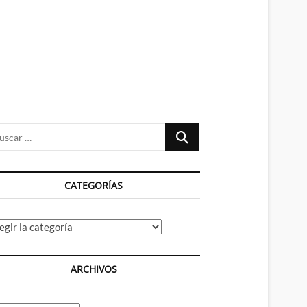
n
ú
Buscar
…
CATEGORÍAS
tegorías
ARCHIVOS