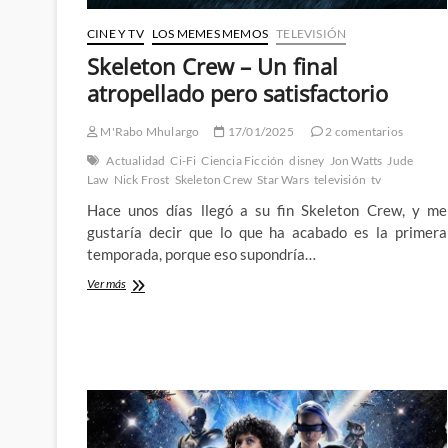
CINE Y TV
LOS MEMES MEMOS
TELEVISIÓN
Skeleton Crew – Un final
atropellado pero satisfactorio
M'Rabo Mhulargo
17/01/2025
2 comentarios
Actualidad
Ci-Fi
Ciencia Ficción
disney
Jon Watts
Jude
Law
Nick Frost
Skeleton Crew
Star Wars
televisión
tv
Hace unos días llegó a su fin Skeleton Crew, y me
gustaría decir que lo que ha acabado es la primera
temporada, porque eso supondría…
Skeleton
Ver más
Crew
–
Un
final
atropellado
pero
satisfactorio