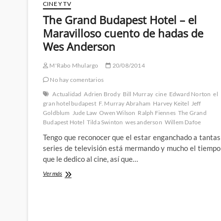
el
CINE Y TV
primer
The Grand Budapest Hotel – el
teaser
Maravilloso cuento de hadas de
de
la
Wes Anderson
Capitana
Marvel
M'Rabo Mhulargo
20/08/2014
No hay comentarios
Actualidad
Adrien Brody
Bill Murray
cine
Edward Norton
el
gran hotel budapest
F. Murray Abraham
Harvey Keitel
Jeff
Goldblum
Jude Law
Owen Wilson
Ralph Fiennes
The Grand
Budapest Hotel
Tilda Swinton
wes anderson
Willem Dafoe
Tengo que reconocer que el estar enganchado a tantas
series de televisión está mermando y mucho el tiempo
que le dedico al cine, así que…
The
Ver más
Grand
Budapest
Hotel
–
el