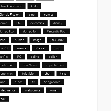
Chris Claremont
Ci-Fi
Ciencia Ficción
cine
comics
cómic
DC
dc comics
disney
don pollito
don pollon
Fantastic Four
flash
humor
image
jack kirby
los 90
manga
Marvel
mcu
netflix
PC
pollito
pollon
spiderman
Star Wars
superhéroes
superman
televisión
thor
tiras
tuna
tunos
tv
Vengadores
videojuegos
webcomics
x-men
xbox