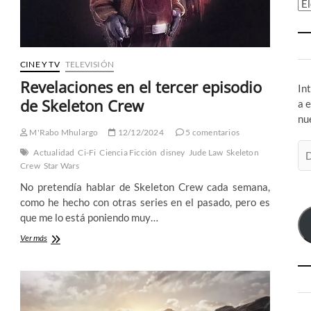
Ar
CINE Y TV
TELEVISIÓN
Revelaciones en el tercer episodio
In
de Skeleton Crew
a 
nu
M'Rabo Mhulargo
12/12/2024
5 comentarios
Di
Actualidad
Ci-Fi
Ciencia Ficción
disney
Jude Law
Skeleton
de
Crew
Star Wars
co
No pretendía hablar de Skeleton Crew cada semana,
el
como he hecho con otras series en el pasado, pero es
que me lo está poniendo muy…
Revelaciones
Ver más
en
el
tercer
episodio
de