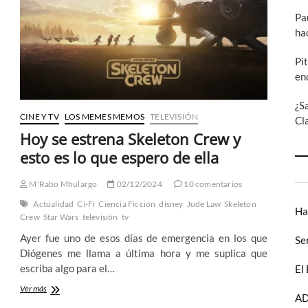
Skeleton
Crew
Pa
ha
Pi
en
¿S
CINE Y TV
LOS MEMES MEMOS
TELEVISIÓN
Cl
Hoy se estrena Skeleton Crew y
esto es lo que espero de ella
M'Rabo Mhulargo
02/12/2024
10 comentarios
Actualidad
Ci-Fi
Ciencia Ficción
disney
Jude Law
Skeleton
Ha
Crew
Star Wars
televisión
tv
Ayer fue uno de esos días de emergencia en los que
Se
Diógenes me llama a última hora y me suplica que
escriba algo para el…
El
Hoy
Ver más
AD
se