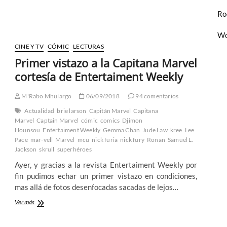
estrena
Skeleton
Ro
Crew
y
Wo
esto
CINE Y TV
CÓMIC
LECTURAS
es
lo
Primer vistazo a la Capitana Marvel
que
cortesía de Entertaiment Weekly
espero
de
ella
M'Rabo Mhulargo
06/09/2018
94 comentarios
Actualidad
brie larson
Capitán Marvel
Capitana
Marvel
Captain Marvel
cómic
comics
Djimon
Hounsou
Entertaiment Weekly
Gemma Chan
Jude Law
kree
Lee
Pace
mar-vell
Marvel
mcu
nick furia
nick fury
Ronan
Samuel L.
Jackson
skrull
superhéroes
Ayer, y gracias a la revista Entertaiment Weekly por
fin pudimos echar un primer vistazo en condiciones,
mas allá de fotos desenfocadas sacadas de lejos…
Primer
Ver más
vistazo
a