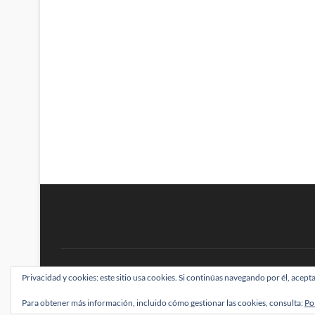
BRAINSTOMPING
Privacidad y cookies: este sitio usa cookies. Si continúas navegando por él, acepta
| Diseñado por:
Theme Freesia
|
WordPress
| ©
Para obtener más información, incluido cómo gestionar las cookies, consulta:
Po