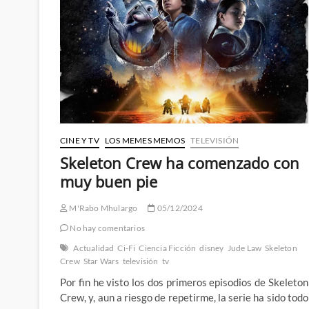
CINE Y TV
LOS MEMES MEMOS
TELEVISIÓN
Skeleton Crew ha comenzado con
muy buen pie
M'Rabo Mhulargo
05/12/2024
No hay comentarios
Actualidad
Ci-Fi
Ciencia Ficción
disney
Jude Law
Skeleton
Crew
Star Wars
televisión
tv
Por fin he visto los dos primeros episodios de Skeleton
Crew, y, aun a riesgo de repetirme, la serie ha sido todo