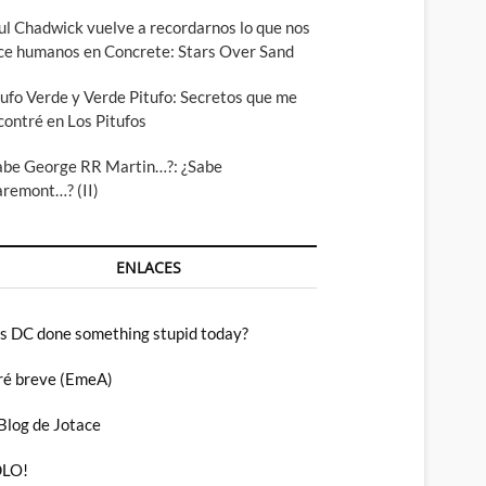
ul Chadwick vuelve a recordarnos lo que nos
ce humanos en Concrete: Stars Over Sand
tufo Verde y Verde Pitufo: Secretos que me
contré en Los Pitufos
abe George RR Martin…?: ¿Sabe
aremont…? (II)
ENLACES
s DC done something stupid today?
ré breve (EmeA)
 Blog de Jotace
LO!