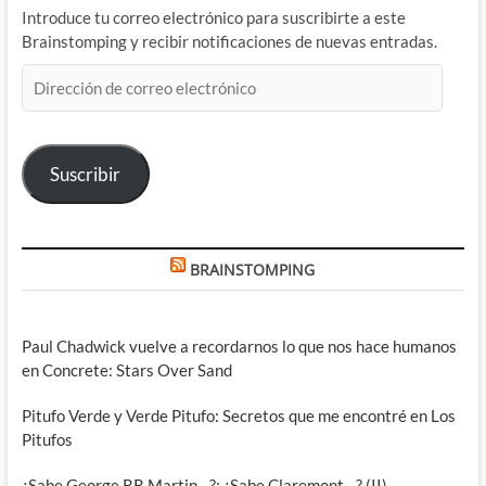
Introduce tu correo electrónico para suscribirte a este
Brainstomping y recibir notificaciones de nuevas entradas.
Dirección
de
correo
electrónico
Suscribir
BRAINSTOMPING
Paul Chadwick vuelve a recordarnos lo que nos hace humanos
en Concrete: Stars Over Sand
Pitufo Verde y Verde Pitufo: Secretos que me encontré en Los
Pitufos
¿Sabe George RR Martin…?: ¿Sabe Claremont…? (II)