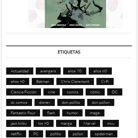
ETIQUETAS
Actualidad
avengers
años 70
años 80
años 90
Batman
Chris Claremont
Ci-Fi
Ciencia Ficción
cine
comics
cómic
DC
dc comics
disney
don pollito
don pollon
Fantastic Four
flash
humor
image
jack kirby
los 90
manga
Marvel
mcu
netflix
PC
pollito
pollon
spiderman