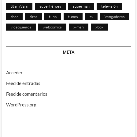
Star Wars
superhéroes
superman
televisión
thor
tiras
tuna
tunos
tv
Vengadores
videojuegos
webcomics
x-men
xbox
META
Acceder
Feed de entradas
Feed de comentarios
WordPress.org