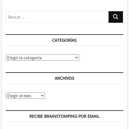
–
el
Buscar
Maravilloso
cuento
…
de
hadas
de
CATEGORÍAS
Wes
Anderson
Categorías
ARCHIVOS
Archivos
RECIBE BRAINSTOMPING POR EMAIL