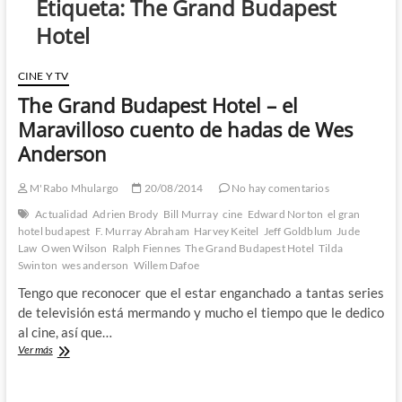
Etiqueta:
The Grand Budapest
Hotel
CINE Y TV
The Grand Budapest Hotel – el
Maravilloso cuento de hadas de Wes
Anderson
M'Rabo Mhulargo
20/08/2014
No hay comentarios
Actualidad
Adrien Brody
Bill Murray
cine
Edward Norton
el gran
hotel budapest
F. Murray Abraham
Harvey Keitel
Jeff Goldblum
Jude
Law
Owen Wilson
Ralph Fiennes
The Grand Budapest Hotel
Tilda
Swinton
wes anderson
Willem Dafoe
Tengo que reconocer que el estar enganchado a tantas series
de televisión está mermando y mucho el tiempo que le dedico
al cine, así que…
The
Ver más
Grand
Budapest
Hotel