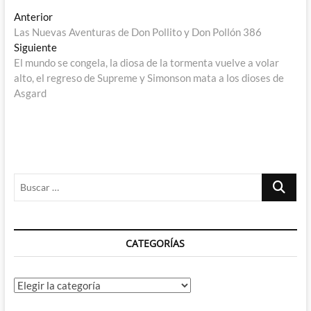
Navegación
Entrada
Anterior
anterior:
Las Nuevas Aventuras de Don Pollito y Don Pollón 386
de
Entrada
Siguiente
entradas
siguiente:
El mundo se congela, la diosa de la tormenta vuelve a volar
alto, el regreso de Supreme y Simonson mata a los dioses de
Asgard
Buscar
…
CATEGORÍAS
Categorías