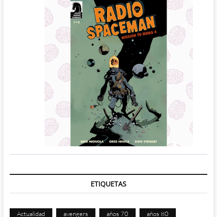
ETIQUETAS
Actualidad
avengers
años 70
años 80