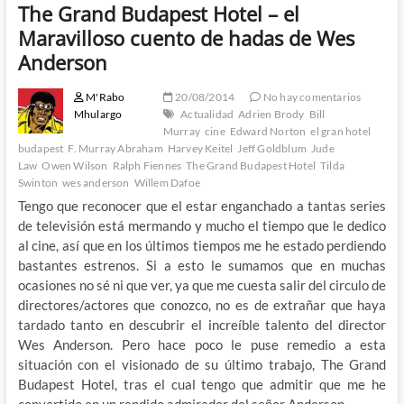
The Grand Budapest Hotel – el
Maravilloso cuento de hadas de Wes
Anderson
M'Rabo
20/08/2014
No hay comentarios
Mhulargo
Actualidad
Adrien Brody
Bill
Murray
cine
Edward Norton
el gran hotel
budapest
F. Murray Abraham
Harvey Keitel
Jeff Goldblum
Jude
Law
Owen Wilson
Ralph Fiennes
The Grand Budapest Hotel
Tilda
Swinton
wes anderson
Willem Dafoe
Tengo que reconocer que el estar enganchado a tantas series
de televisión está mermando y mucho el tiempo que le dedico
al cine, así que en los últimos tiempos me he estado perdiendo
bastantes estrenos. Si a esto le sumamos que en muchas
ocasiones no sé ni que ver, ya que me cuesta salir del circulo de
directores/actores que conozco, no es de extrañar que haya
tardado tanto en descubrir el increíble talento del director
Wes Anderson. Pero hace poco le puse remedio a esta
situación con el visionado de su último trabajo, The Grand
Budapest Hotel, tras el cual tengo que admitir que me he
convertido en un rendido admirador del señor Anderson.