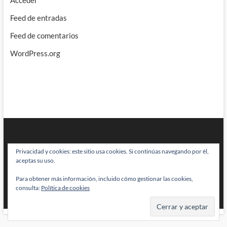
Feed de entradas
Feed de comentarios
WordPress.org
Privacidad y cookies: este sitio usa cookies. Si continúas navegando por él,
aceptas su uso.
Para obtener más información, incluido cómo gestionar las cookies,
BRAINSTOMPING
| Diseñado por:
Theme Freesia
|
WordPress
| © Todos
consulta:
Política de cookies
los derechos reservados