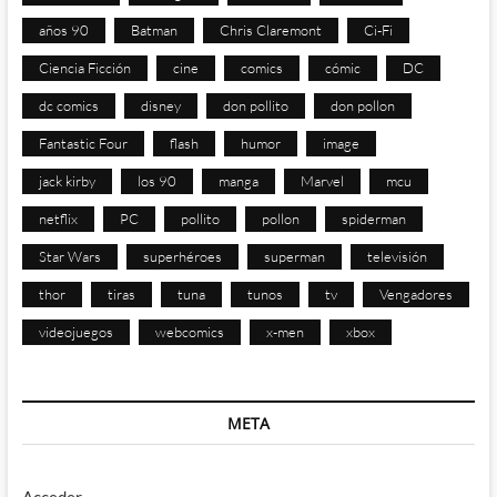
años 90
Batman
Chris Claremont
Ci-Fi
Ciencia Ficción
cine
comics
cómic
DC
dc comics
disney
don pollito
don pollon
Fantastic Four
flash
humor
image
jack kirby
los 90
manga
Marvel
mcu
netflix
PC
pollito
pollon
spiderman
Star Wars
superhéroes
superman
televisión
thor
tiras
tuna
tunos
tv
Vengadores
videojuegos
webcomics
x-men
xbox
META
Acceder