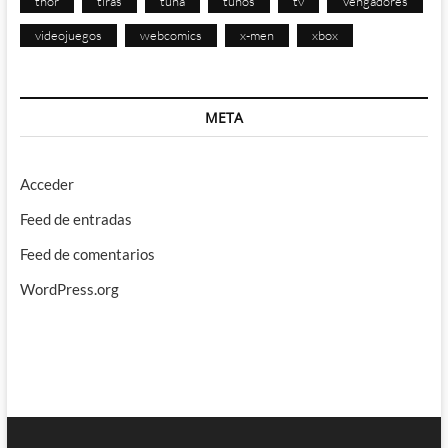
thor
tiras
tuna
tunos
tv
Vengadores
videojuegos
webcomics
x-men
xbox
META
Acceder
Feed de entradas
Feed de comentarios
WordPress.org