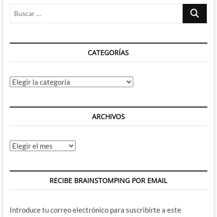
Buscar
Maravilloso
cuento
…
de
hadas
de
CATEGORÍAS
Wes
Anderson
Categorías
ARCHIVOS
Archivos
RECIBE BRAINSTOMPING POR EMAIL
Introduce tu correo electrónico para suscribirte a este