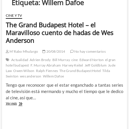
Etiqueta:
Willem Dafoe
CINE Y TV
The Grand Budapest Hotel – el
Maravilloso cuento de hadas de Wes
Anderson
M'Rabo Mhulargo
20/08/2014
No hay comentarios
Actualidad
Adrien Brody
Bill Murray
cine
Edward Norton
el gran
hotel budapest
F. Murray Abraham
Harvey Keitel
Jeff Goldblum
Jude
Law
Owen Wilson
Ralph Fiennes
The Grand Budapest Hotel
Tilda
Swinton
wes anderson
Willem Dafoe
Tengo que reconocer que el estar enganchado a tantas series
de televisión está mermando y mucho el tiempo que le dedico
al cine, así que…
The
Ver más
Grand
Budapest
Hotel
–
el