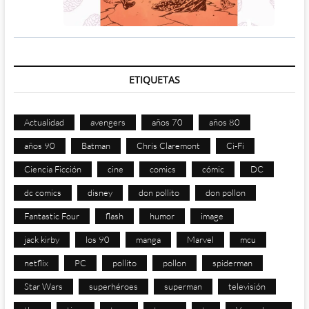
ETIQUETAS
Actualidad
avengers
años 70
años 80
años 90
Batman
Chris Claremont
Ci-Fi
Ciencia Ficción
cine
comics
cómic
DC
dc comics
disney
don pollito
don pollon
Fantastic Four
flash
humor
image
jack kirby
los 90
manga
Marvel
mcu
netflix
PC
pollito
pollon
spiderman
Star Wars
superhéroes
superman
televisión