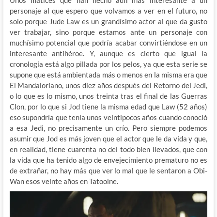
Unos matices que han hecho aún más interesante a un
personaje al que espero que volvamos a ver en el futuro, no
solo porque Jude Law es un grandísimo actor al que da gusto
ver trabajar, sino porque estamos ante un personaje con
muchísimo potencial que podría acabar convirtiéndose en un
interesante antihéroe. Y, aunque es cierto que igual la
cronología está algo pillada por los pelos, ya que esta serie se
supone que está ambientada más o menos en la misma era que
El Mandaloriano, unos diez años después del Retorno del Jedi,
o lo que es lo mismo, unos treinta tras el final de las Guerras
Clon, por lo que si Jod tiene la misma edad que Law (52 años)
eso supondría que tenía unos veintipocos años cuando conoció
a esa Jedi, no precisamente un crío. Pero siempre podemos
asumir que Jod es más joven que el actor que le da vida y que,
en realidad, tiene cuarenta no del todo bien llevados, que con
la vida que ha tenido algo de envejecimiento prematuro no es
de extrañar, no hay más que ver lo mal que le sentaron a Obi-
Wan esos veinte años en Tatooine.