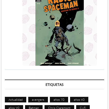
ETIQUETAS
Actualidad
avengers
años 70
años 80
años 90
Batman
Chris Claremont
Ci-Fi