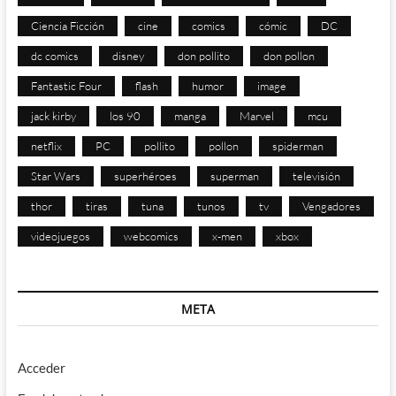
Ciencia Ficción
cine
comics
cómic
DC
dc comics
disney
don pollito
don pollon
Fantastic Four
flash
humor
image
jack kirby
los 90
manga
Marvel
mcu
netflix
PC
pollito
pollon
spiderman
Star Wars
superhéroes
superman
televisión
thor
tiras
tuna
tunos
tv
Vengadores
videojuegos
webcomics
x-men
xbox
META
Acceder