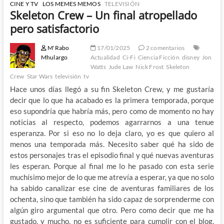
CINE Y TV
LOS MEMES MEMOS
TELEVISIÓN
Skeleton Crew – Un final atropellado
pero satisfactorio
M'Rabo
17/01/2025
2 comentarios
Mhulargo
Actualidad
Ci-Fi
Ciencia Ficción
disney
Jon
Watts
Jude Law
Nick Frost
Skeleton
Crew
Star Wars
televisión
tv
Hace unos días llegó a su fin Skeleton Crew, y me gustaría
decir que lo que ha acabado es la primera temporada, porque
eso supondría que habría más, pero como de momento no hay
noticias al respecto, podemos agarrarnos a una tenue
esperanza. Por si eso no lo deja claro, yo es que quiero al
menos una temporada más. Necesito saber qué ha sido de
estos personajes tras el episodio final y qué nuevas aventuras
les esperan. Porque al final me lo he pasado con esta serie
muchísimo mejor de lo que me atrevía a esperar, ya que no solo
ha sabido canalizar ese cine de aventuras familiares de los
ochenta, sino que también ha sido capaz de sorprenderme con
algún giro argumental que otro. Pero como decir que me ha
gustado, y mucho, no es suficiente para cumplir con el blog,