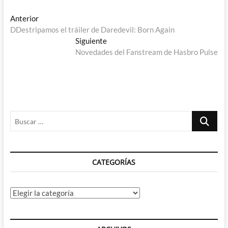
Navegación
Entrada
Anterior
anterior:
DDestripamos el tráiler de Daredevil: Born Again
de
Entrada
Siguiente
entradas
siguiente:
Novedades del Fanstream de Hasbro Pulse
Buscar
…
CATEGORÍAS
Categorías