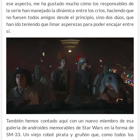
ese aspecto, me ha gustado mucho cómo los responsables de
la serie han manejado la dinámica entre los críos, haciendo que
no fuesen todos amigos desde el principio, sino dos dúos, que
han ido teniendo que limar asperezas para poder encajar entre
sí.
También hemos contado aquí con un nuevo miembro de esa
galería de androides memorables de Star Wars en la forma de
SM-33. Un viejo robot pirata y gruñón que, como todos los