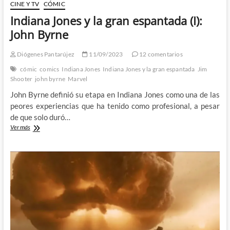
CINE Y TV
CÓMIC
Indiana Jones y la gran espantada (I):
John Byrne
Diógenes Pantarújez
11/09/2023
12 comentarios
cómic
comics
Indiana Jones
Indiana Jones y la gran espantada
Jim
Shooter
john byrne
Marvel
John Byrne definió su etapa en Indiana Jones como una de las
peores experiencias que ha tenido como profesional, a pesar
de que solo duró…
Indiana
Ver más
Jones
y
la
gran
espantada
(I):
John
Byrne