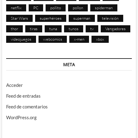
netflix
PC
pollito
pollon
spiderman
Star Wars
superhéroes
superman
televisión
thor
tiras
tuna
tunos
tv
Vengadores
videojuegos
webcomics
x-men
xbox
META
Acceder
Feed de entradas
Feed de comentarios
WordPress.org