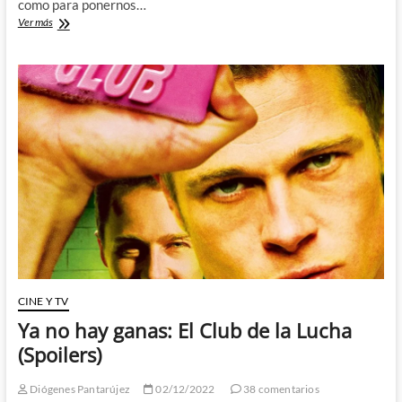
como para ponernos…
Indiana
Ver más
Jones
y
yo
que
sé
que
más:
Estrenos
de
Cine
2023
(II)
CINE Y TV
Ya no hay ganas: El Club de la Lucha
(Spoilers)
Diógenes Pantarújez
02/12/2022
38 comentarios