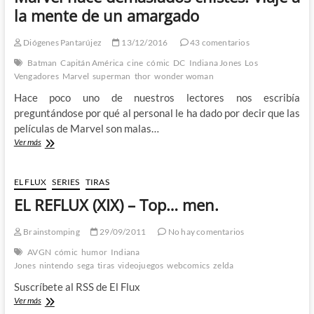
Busca
la mente de un amargado
del
Arca
Diógenes Pantarújez
13/12/2016
43 comentarios
Perdida
Batman
Capitán América
cine
cómic
DC
Indiana Jones
Los
Vengadores
Marvel
superman
thor
wonder woman
Hace poco uno de nuestros lectores nos escribía
preguntándose por qué al personal le ha dado por decir que las
películas de Marvel son malas…
Marvel
Ver más
hace
demasiados
chistes:
EL FLUX
SERIES
TIRAS
Viaje
EL REFLUX (XIX) – Top… men.
a
la
mente
Brainstomping
29/09/2011
No hay comentarios
de
AVGN
cómic
humor
Indiana
un
Jones
nintendo
sega
tiras
videojuegos
webcomics
zelda
amargado
Suscríbete al RSS de El Flux
EL
Ver más
REFLUX