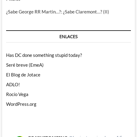
¿Sabe George RR Martin…?: ¿Sabe Claremont…? (II)
ENLACES
Has DC done something stupid today?
Seré breve (EmeA)
El Blog de Jotace
ADLO!
Rocío Vega
WordPress.org