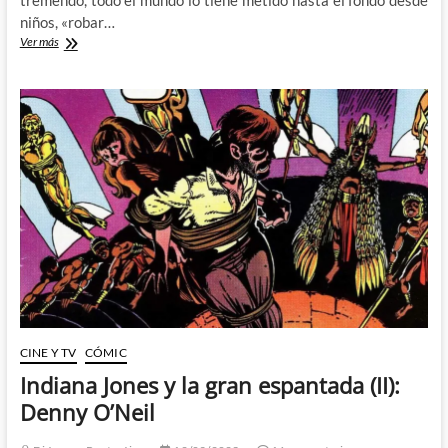
niños, «robar…
De
Ver más
cómo
Indiana
Jones
me
enseñó
que
robar
es
algo
maravilloso
CINE Y TV
CÓMIC
Indiana Jones y la gran espantada (II):
Denny O’Neil