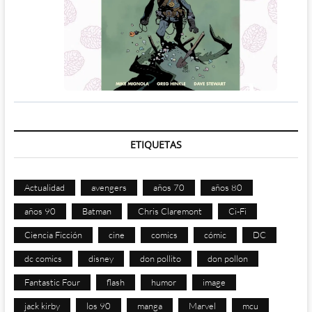
ETIQUETAS
Actualidad
avengers
años 70
años 80
años 90
Batman
Chris Claremont
Ci-Fi
Ciencia Ficción
cine
comics
cómic
DC
dc comics
disney
don pollito
don pollon
Fantastic Four
flash
humor
image
jack kirby
los 90
manga
Marvel
mcu