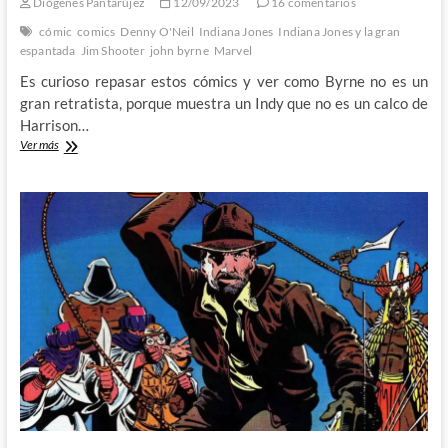
Diógenes Pantarújez
12/09/2023
16 comentarios
cómic
comics
Denny O'Neil
Indiana Jones
Indiana Jones y la gran
espantada
Jim Shooter
john byrne
Marvel
Es curioso repasar estos cómics y ver como Byrne no es un
gran retratista, porque muestra un Indy que no es un calco de
Harrison…
Indiana
Ver más
Jones
y
la
gran
espantada
(II):
Denny
O’Neil