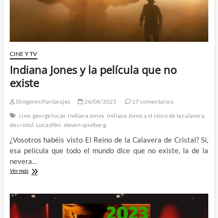
CINE Y TV
Indiana Jones y la película que no
existe
Diógenes Pantarújez
26/06/2023
17 comentarios
cine
george lucas
Indiana Jones
Indiana Jones y el reino de la calavera
de cristal
Lucasfilm
steven spielberg
¿Vosotros habéis visto El Reino de la Calavera de Cristal? Sí,
esa película que todo el mundo dice que no existe, la de la
nevera…
Indiana
Ver más
Jones
y
la
película
que