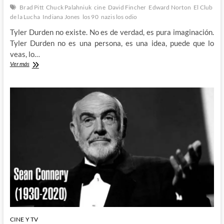
Brad Pitt
Chuck Palahniuk
cine
David Fincher
Edward Norton
El Club
de la Lucha
Indiana Jones
los 90
nazis los odio
Tyler Durden no existe. No es de verdad, es pura imaginación.
Tyler Durden no es una persona, es una idea, puede que lo
veas, lo…
Ya
Ver más
no
hay
ganas:
El
Club
de
la
Lucha
(Spoilers)
CINE Y TV