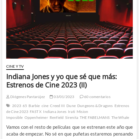
no
existe
CINE Y TV
Indiana Jones y yo que sé que más:
Estrenos de Cine 2023 (II)
Diógenes Pantarújez
03/01/2023
60 comentarios
2023
65
Barbie
cine
Creed III
Dune
Dungeons & Dragons
Estrenos
de Cine 2023
FAST X
Indiana Jones
Irati
Mision
Imposible
Oppenheimer
Renfield
Sirenita
THE FABELMANS
The Whale
Vamos con el resto de películas que se estrenan este año que
acaba de empezar. No sé en que puñetas estaremos pensando