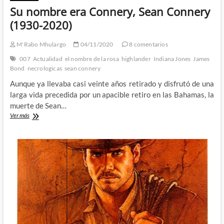
Su nombre era Connery, Sean Connery
(1930-2020)
M'Rabo Mhulargo
04/11/2020
8 comentarios
007
Actualidad
el nombre de la rosa
highlander
Indiana Jones
James
Bond
necrologicas
sean connery
Aunque ya llevaba casi veinte años retirado y disfrutó de una
larga vida precedida por un apacible retiro en las Bahamas, la
muerte de Sean…
Su
Ver más
nombre
era
Connery,
Sean
Connery
(1930-
2020)