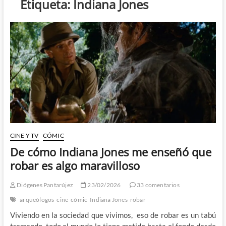
Etiqueta:
Indiana Jones
CINE Y TV
CÓMIC
De cómo Indiana Jones me enseñó que
robar es algo maravilloso
Diógenes Pantarújez
23/02/2026
33 comentarios
arqueólogos
cine
cómic
Indiana Jones
robar
Viviendo en la sociedad que vivimos, eso de robar es un tabú
tremendo, todo el mundo lo tiene metido hasta el fondo desde