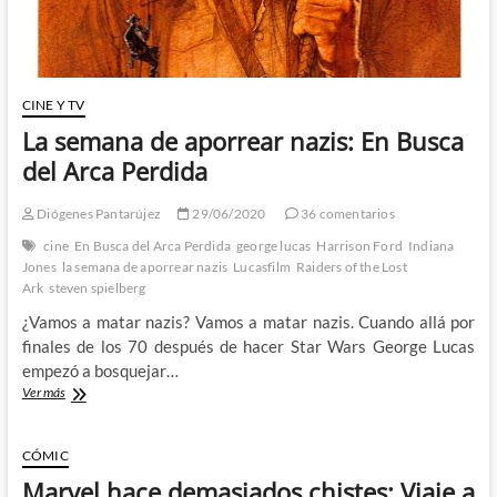
CINE Y TV
La semana de aporrear nazis: En Busca
del Arca Perdida
Diógenes Pantarújez
29/06/2020
36 comentarios
cine
En Busca del Arca Perdida
george lucas
Harrison Ford
Indiana
Jones
la semana de aporrear nazis
Lucasfilm
Raiders of the Lost
Ark
steven spielberg
¿Vamos a matar nazis? Vamos a matar nazis. Cuando allá por
finales de los 70 después de hacer Star Wars George Lucas
empezó a bosquejar…
La
Ver más
semana
de
aporrear
CÓMIC
nazis:
Marvel hace demasiados chistes: Viaje a
En