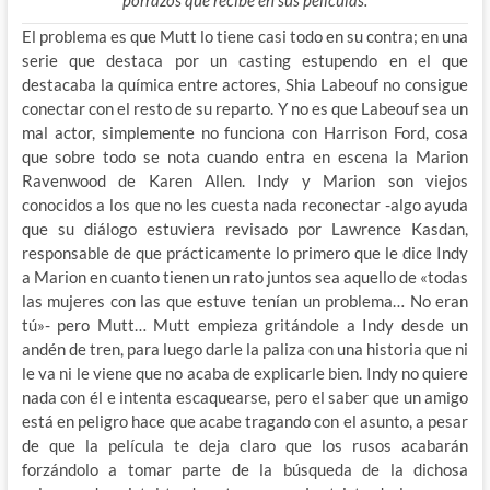
El problema es que Mutt lo tiene casi todo en su contra; en una
serie que destaca por un casting estupendo en el que
destacaba la química entre actores, Shia Labeouf no consigue
conectar con el resto de su reparto. Y no es que Labeouf sea un
mal actor, simplemente no funciona con Harrison Ford, cosa
que sobre todo se nota cuando entra en escena la Marion
Ravenwood de Karen Allen. Indy y Marion son viejos
conocidos a los que no les cuesta nada reconectar -algo ayuda
que su diálogo estuviera revisado por Lawrence Kasdan,
responsable de que prácticamente lo primero que le dice Indy
a Marion en cuanto tienen un rato juntos sea aquello de «todas
las mujeres con las que estuve tenían un problema… No eran
tú»- pero Mutt… Mutt empieza gritándole a Indy desde un
andén de tren, para luego darle la paliza con una historia que ni
le va ni le viene que no acaba de explicarle bien. Indy no quiere
nada con él e intenta escaquearse, pero el saber que un amigo
está en peligro hace que acabe tragando con el asunto, a pesar
de que la película te deja claro que los rusos acabarán
forzándolo a tomar parte de la búsqueda de la dichosa