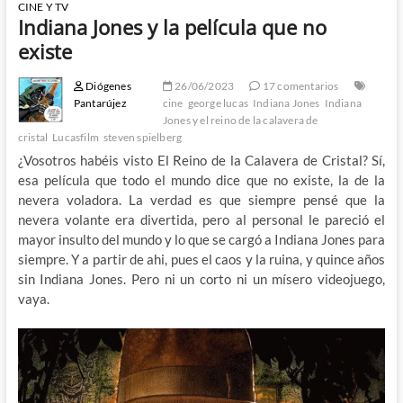
CINE Y TV
Indiana Jones y la película que no
existe
Diógenes
26/06/2023
17 comentarios
Pantarújez
cine
george lucas
Indiana Jones
Indiana
Jones y el reino de la calavera de
cristal
Lucasfilm
steven spielberg
¿Vosotros habéis visto El Reino de la Calavera de Cristal? Sí,
esa película que todo el mundo dice que no existe, la de la
nevera voladora. La verdad es que siempre pensé que la
nevera volante era divertida, pero al personal le pareció el
mayor insulto del mundo y lo que se cargó a Indiana Jones para
siempre. Y a partir de ahi, pues el caos y la ruina, y quince años
sin Indiana Jones. Pero ni un corto ni un mísero videojuego,
vaya.