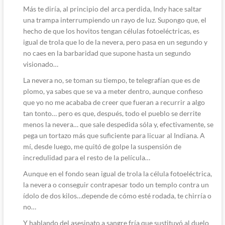
Más te diría, al principio del arca perdida, Indy hace saltar
una trampa interrumpiendo un rayo de luz. Supongo que, el
hecho de que los hovitos tengan células fotoeléctricas, es
igual de trola que lo de la nevera, pero pasa en un segundo y
no caes en la barbaridad que supone hasta un segundo
visionado…
La nevera no, se toman su tiempo, te telegrafían que es de
plomo, ya sabes que se va a meter dentro, aunque confieso
que yo no me acababa de creer que fueran a recurrir a algo
tan tonto… pero es que, después, todo el pueblo se derrite
menos la nevera… que sale despedida sóla y, efectivamente, se
pega un tortazo más que suficiente para licuar al Indiana. A
mí, desde luego, me quitó de golpe la suspensión de
incredulidad para el resto de la película…
Aunque en el fondo sean igual de trola la célula fotoeléctrica,
la nevera o conseguir contrapesar todo un templo contra un
ídolo de dos kilos…depende de cómo esté rodada, te chirría o
no…
Y hablando del asesinato a sangre fría que sustituyó al duelo