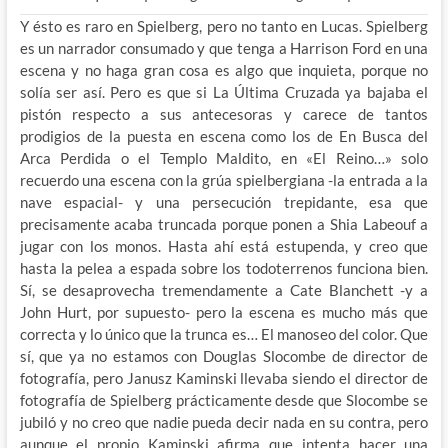
Y ésto es raro en Spielberg, pero no tanto en Lucas. Spielberg
es un narrador consumado y que tenga a Harrison Ford en una
escena y no haga gran cosa es algo que inquieta, porque no
solía ser así. Pero es que si La Última Cruzada ya bajaba el
pistón respecto a sus antecesoras y carece de tantos
prodigios de la puesta en escena como los de En Busca del
Arca Perdida o el Templo Maldito, en «El Reino…» solo
recuerdo una escena con la grúa spielbergiana -la entrada a la
nave espacial- y una persecución trepidante, esa que
precisamente acaba truncada porque ponen a Shia Labeouf a
jugar con los monos. Hasta ahí está estupenda, y creo que
hasta la pelea a espada sobre los todoterrenos funciona bien.
Sí, se desaprovecha tremendamente a Cate Blanchett -y a
John Hurt, por supuesto- pero la escena es mucho más que
correcta y lo único que la trunca es… El manoseo del color. Que
sí, que ya no estamos con Douglas Slocombe de director de
fotografía, pero Janusz Kaminski llevaba siendo el director de
fotografía de Spielberg prácticamente desde que Slocombe se
jubiló y no creo que nadie pueda decir nada en su contra, pero
aunque el propio Kaminski afirma que intenta hacer una