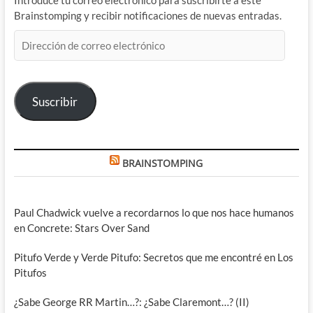
Introduce tu correo electrónico para suscribirte a este
Brainstomping y recibir notificaciones de nuevas entradas.
Dirección
de
correo
electrónico
Suscribir
BRAINSTOMPING
Paul Chadwick vuelve a recordarnos lo que nos hace humanos
en Concrete: Stars Over Sand
Pitufo Verde y Verde Pitufo: Secretos que me encontré en Los
Pitufos
¿Sabe George RR Martin…?: ¿Sabe Claremont…? (II)