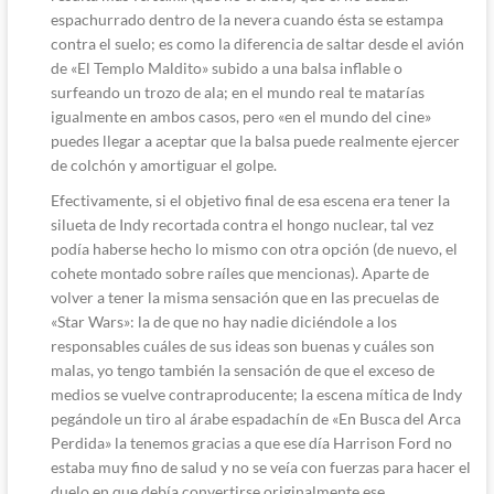
espachurrado dentro de la nevera cuando ésta se estampa
contra el suelo; es como la diferencia de saltar desde el avión
de «El Templo Maldito» subido a una balsa inflable o
surfeando un trozo de ala; en el mundo real te matarías
igualmente en ambos casos, pero «en el mundo del cine»
puedes llegar a aceptar que la balsa puede realmente ejercer
de colchón y amortiguar el golpe.
Efectivamente, si el objetivo final de esa escena era tener la
silueta de Indy recortada contra el hongo nuclear, tal vez
podía haberse hecho lo mismo con otra opción (de nuevo, el
cohete montado sobre raíles que mencionas). Aparte de
volver a tener la misma sensación que en las precuelas de
«Star Wars»: la de que no hay nadie diciéndole a los
responsables cuáles de sus ideas son buenas y cuáles son
malas, yo tengo también la sensación de que el exceso de
medios se vuelve contraproducente; la escena mítica de Indy
pegándole un tiro al árabe espadachín de «En Busca del Arca
Perdida» la tenemos gracias a que ese día Harrison Ford no
estaba muy fino de salud y no se veía con fuerzas para hacer el
duelo en que debía convertirse originalmente ese