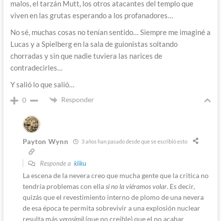
malos, el tarzán Mutt, los otros atacantes del templo que
viven en las grutas esperando a los profanadores…
No sé, muchas cosas no tenían sentido… Siempre me imaginé a
Lucas y a Spielberg en la sala de guionistas soltando
chorradas y sin que nadie tuviera las narices de
contradecirles…
Y salió lo que salió…
Responder
0
Payton Wynn
3 años han pasado desde que se escribió esto
Responde a
kliku
La escena de la nevera creo que mucha gente que la critica no
tendría problemas con ella
si no la viéramos volar
. Es decir,
quizás que el revestimiento interno de plomo de una nevera
de esa época te permita sobrevivir a una explosión nuclear
resulta más
verosímil
(que no creíble) que el no acabar