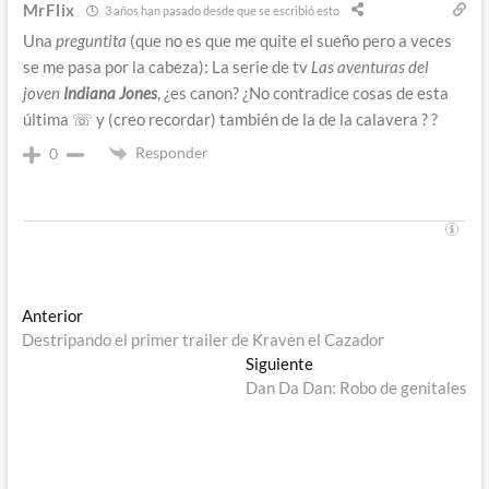
MrFlix
3 años han pasado desde que se escribió esto
Una
preguntita
(que no es que me quite el sueño pero a veces
se me pasa por la cabeza): La serie de tv
Las aventuras del
joven
Indiana Jones
, ¿es canon? ¿No contradice cosas de esta
última ☏ y (creo recordar) también de la de la calavera ? ?
Responder
0
Navegación
Entrada
Anterior
anterior:
Destripando el primer trailer de Kraven el Cazador
de
Entrada
Siguiente
entradas
siguiente:
Dan Da Dan: Robo de genitales