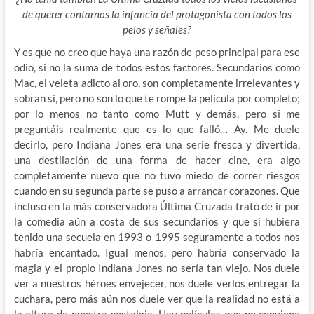
de querer contarnos la infancia del protagonista con todos los
pelos y señales?
Y es que no creo que haya una razón de peso principal para ese
odio, si no la suma de todos estos factores. Secundarios como
Mac, el veleta adicto al oro, son completamente irrelevantes y
sobran sí, pero no son lo que te rompe la película por completo;
por lo menos no tanto como Mutt y demás, pero si me
preguntáis realmente que es lo que falló… Ay. Me duele
decirlo, pero Indiana Jones era una serie fresca y divertida,
una destilación de una forma de hacer cine, era algo
completamente nuevo que no tuvo miedo de correr riesgos
cuando en su segunda parte se puso a arrancar corazones. Que
incluso en la más conservadora Última Cruzada trató de ir por
la comedia aún a costa de sus secundarios y que si hubiera
tenido una secuela en 1993 o 1995 seguramente a todos nos
habría encantado. Igual menos, pero habría conservado la
magia y el propio Indiana Jones no sería tan viejo. Nos duele
ver a nuestros héroes envejecer, nos duele verlos entregar la
cuchara, pero más aún nos duele ver que la realidad no está a
la altura de nuestra nostalgia. Hay películas que no conviene