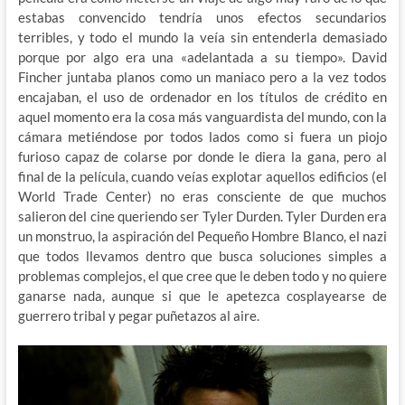
estabas convencido tendría unos efectos secundarios
terribles, y todo el mundo la veía sin entenderla demasiado
porque por algo era una «adelantada a su tiempo». David
Fincher juntaba planos como un maniaco pero a la vez todos
encajaban, el uso de ordenador en los títulos de crédito en
aquel momento era la cosa más vanguardista del mundo, con la
cámara metiéndose por todos lados como si fuera un piojo
furioso capaz de colarse por donde le diera la gana, pero al
final de la película, cuando veías explotar aquellos edificios (el
World Trade Center) no eras consciente de que muchos
salieron del cine queriendo ser Tyler Durden. Tyler Durden era
un monstruo, la aspiración del Pequeño Hombre Blanco, el nazi
que todos llevamos dentro que busca soluciones simples a
problemas complejos, el que cree que le deben todo y no quiere
ganarse nada, aunque si que le apetezca cosplayearse de
guerrero tribal y pegar puñetazos al aire.