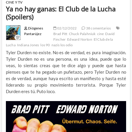
CINE Y TV
Ya no hay ganas: El Club de la Lucha
(Spoilers)
Diógenes
02/12/2022
38 comentarios
Pantarújez
Brad Pitt
Chuck Palahniuk
cine
David
Fincher
Edward Norton
El Club de la
Lucha
Indiana Jones
los 90
nazis los odio
Tyler Durden no existe. No es de verdad, es pura imaginación.
Tyler Durden no es una persona, es una idea, puede que lo
veas, lo sientas creas que te dice algo y puede que hasta
pienses que te ha pegado un puñetazo, pero Tyler Durden no
es de verdad, aunque haya escrito un manifiesto y hasta esté
liderando su propio movimiento terrorista. Porque Tyler
Durden eres tú. Puto loco.