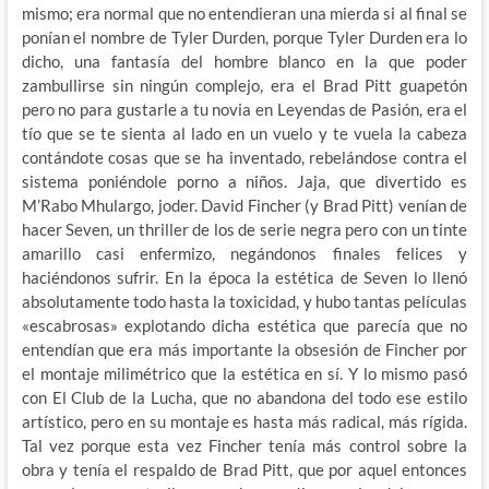
mismo; era normal que no entendieran una mierda si al final se
ponían el nombre de Tyler Durden, porque Tyler Durden era lo
dicho, una fantasía del hombre blanco en la que poder
zambullirse sin ningún complejo, era el Brad Pitt guapetón
pero no para gustarle a tu novia en Leyendas de Pasión, era el
tío que se te sienta al lado en un vuelo y te vuela la cabeza
contándote cosas que se ha inventado, rebelándose contra el
sistema poniéndole porno a niños. Jaja, que divertido es
M’Rabo Mhulargo, joder. David Fincher (y Brad Pitt) venían de
hacer Seven, un thriller de los de serie negra pero con un tinte
amarillo casi enfermizo, negándonos finales felices y
haciéndonos sufrir. En la época la estética de Seven lo llenó
absolutamente todo hasta la toxicidad, y hubo tantas películas
«escabrosas» explotando dicha estética que parecía que no
entendían que era más importante la obsesión de Fincher por
el montaje milimétrico que la estética en sí. Y lo mismo pasó
con El Club de la Lucha, que no abandona del todo ese estilo
artístico, pero en su montaje es hasta más radical, más rígida.
Tal vez porque esta vez Fincher tenía más control sobre la
obra y tenía el respaldo de Brad Pitt, que por aquel entonces