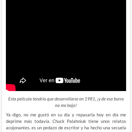
Esta película tendría que desarrollarse en 1981, ¡y de esa burra
no me bajo!
Ya digo, no me gustó en su día y repasarla hoy en día me
deprime más todavía. Chuck Palahniuk tiene unos relatos
acojonantes, es un pedazo de escritor y ha hecho una secuela