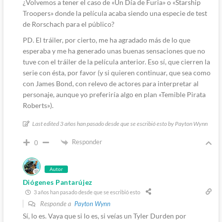
¿Volvemos a tener el caso de «Un Día de Furia» o «Starship
Troopers» donde la película acaba siendo una especie de test
de Rorschach para el público?
PD. El tráiler, por cierto, me ha agradado más de lo que
esperaba y me ha generado unas buenas sensaciones que no
tuve con el tráiler de la película anterior. Eso sí, que cierren la
serie con ésta, por favor (y si quieren continuar, que sea como
con James Bond, con relevo de actores para interpretar al
personaje, aunque yo preferiría algo en plan «Temible Pirata
Roberts»).
Last edited 3 años han pasado desde que se escribió esto by Payton Wynn
Responder
0
Autor
Diógenes Pantarújez
3 años han pasado desde que se escribió esto
Responde a
Payton Wynn
Sí, lo es. Vaya que si lo es, si veías un Tyler Durden por