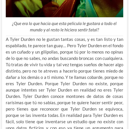
¿Que era lo que hacía que esta película le gustara a todo el
mundo y al resto le hiciera sentir fatal?
A Tyler Durden no le gustan tantas cosas, y es tan listo y tan
espabilado, te parece tan guay… Pero Tyler Durden en el fondo
es un cuñado y un gilipollas, porque tú por lo menos no opinas
de lo que no sabes, no andas buscando broncas con cualquiera.
Tú tratas de
vivir tu vida y tal vez tengas sueños de hacer algo
distinto, pero no te atreves a hacerlo porque tienes miedo de
dañar a los demás o a ti mismo. Y te llamas cobarde, porque no
eres Tyler Durden. Porque Tyler Durden no existe, porque
aunque intentes ser Tyler Durden en realidad no eres Tyler
Durden. Tyler Durden conoce montones de datos de cosas
rarísimas que tú no sabías, porque te quiere hacer sentir peor,
pero tienes que reconocer que Tyler Durden se equivoca,
porque se las inventa todas. En realidad para Tyler Durden es
fácil, solo tiene que inventarse un estudio que no existe con
unos datos ficticios y con eso ya tiene un argumento para