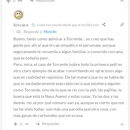
Responder
0
Sincero
3 años han pasado desde que se escribió esto
Responde a
Manolin
Bueno, tanto como admirar a Torrente… yo creo que hay
gente por ahí al que le cae simpático el personaje, porque
seguramente le recuerda a algún familiar o conocido cercano,
que es todavía peor.
Pero, mira, el caso de Torrente (sobre todo la primera peli) es
otro claro ejemplo de acabar convirtiendo en «gracioso» algo
que en realidad es repulsivo. De tal manera que no se habla de
que lo verdaderamente execrable sería que existiera alguien
como Torrente, sino de lo que se rio con la peli, las pajillas, lo
buena que está la Neus Asensi y estas cosas. Ya las dos y las
demás -no sé por qué número van ya, aunque es cierto que me
las he visto todas- son más una parodia que otra cosa, con
más ganas de cachondeo que otra cosa.
Responder
0