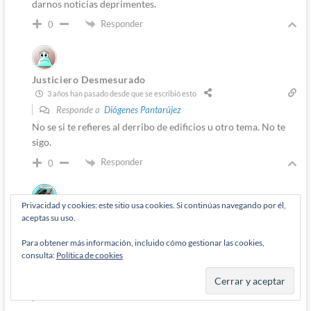
darnos noticias deprimentes.
Responder
0
Justiciero Desmesurado
3 años han pasado desde que se escribió esto
Responde a
Diógenes Pantarújez
No se si te refieres al derribo de edificios u otro tema. No te
sigo.
Responder
0
Autor
Privacidad y cookies: este sitio usa cookies. Si continúas navegando por él,
Diógenes Pantarújez
aceptas su uso.
3 años han pasado desde que se escribió esto
Para obtener más información, incluido cómo gestionar las cookies,
Responde a
Justiciero Desmesurado
consulta:
Política de cookies
Que los blancos de mediana edad llorones porque el mundo
no era como se creían que iba a ser son terroristas en
potencia.