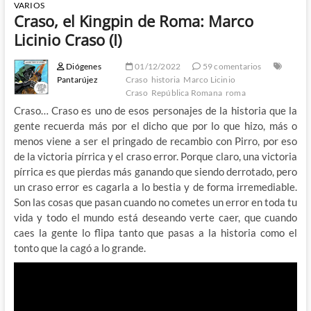
VARIOS
Craso, el Kingpin de Roma: Marco
Licinio Craso (I)
Diógenes
01/12/2022
59 comentarios
Pantarújez
Craso
historia
Marco Licinio
Craso
República Romana
roma
Craso… Craso es uno de esos personajes de la historia que la
gente recuerda más por el dicho que por lo que hizo, más o
menos viene a ser el pringado de recambio con Pirro, por eso
de la victoria pírrica y el craso error. Porque claro, una victoria
pírrica es que pierdas más ganando que siendo derrotado, pero
un craso error es cagarla a lo bestia y de forma irremediable.
Son las cosas que pasan cuando no cometes un error en toda tu
vida y todo el mundo está deseando verte caer, que cuando
caes la gente lo flipa tanto que pasas a la historia como el
tonto que la cagó a lo grande.