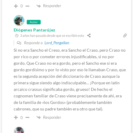
Responder
0
Autor
Diógenes Pantarújez
3 años han pasado desde que se escribió esto
Responde a
Lord_Pengallan
Si no era Sancho el Creso, era Sancho el Craso, pero Craso no
por rico o por cometer errores injustificables, si no por
gordo. Que Craso no era gordo, pero el Sancho ese si era
gordo gordísimo y por lo visto por eso le llamaban Craso, que
es la segunda acepción del diccionario de Craso aunque la
primera sigue siendo algo indisculpable… ¡Porque en latín
arcaico crassus significaba gordo, grueso! De hecho el
cognomen familiar de Craso viene precisamente de ahi, era
de la familia de «los Gordos» (probablemente también
cabrones, que su padre también era otro que tal).
Responder
0