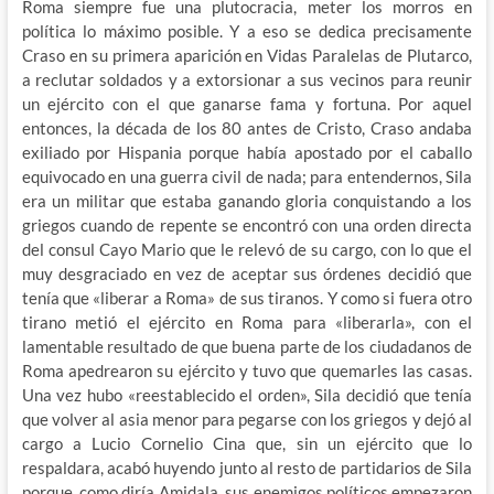
Roma siempre fue una plutocracia, meter los morros en
política lo máximo posible. Y a eso se dedica precisamente
Craso en su primera aparición en Vidas Paralelas de Plutarco,
a reclutar soldados y a extorsionar a sus vecinos para reunir
un ejército con el que ganarse fama y fortuna. Por aquel
entonces, la década de los 80 antes de Cristo, Craso andaba
exiliado por Hispania porque había apostado por el caballo
equivocado en una guerra civil de nada; para entendernos, Sila
era un militar que estaba ganando gloria conquistando a los
griegos cuando de repente se encontró con una orden directa
del consul Cayo Mario que le relevó de su cargo, con lo que el
muy desgraciado en vez de aceptar sus órdenes decidió que
tenía que «liberar a Roma» de sus tiranos. Y como si fuera otro
tirano metió el ejército en Roma para «liberarla», con el
lamentable resultado de que buena parte de los ciudadanos de
Roma apedrearon su ejército y tuvo que quemarles las casas.
Una vez hubo «reestablecido el orden», Sila decidió que tenía
que volver al asia menor para pegarse con los griegos y dejó al
cargo a Lucio Cornelio Cina que, sin un ejército que lo
respaldara, acabó huyendo junto al resto de partidarios de Sila
porque, como diría Amidala, sus enemigos políticos empezaron