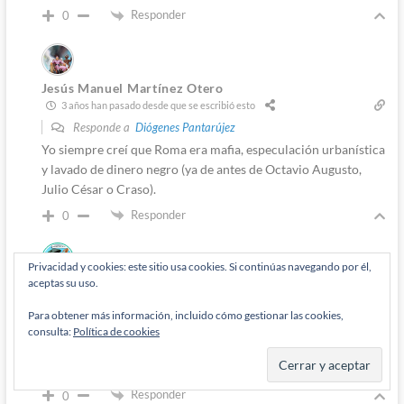
Responder
0
Jesús Manuel Martínez Otero
3 años han pasado desde que se escribió esto
Responde a
Diógenes Pantarújez
Yo siempre creí que Roma era mafia, especulación urbanística
y lavado de dinero negro (ya de antes de Octavio Augusto,
Julio César o Craso).
Responder
0
Autor
Privacidad y cookies: este sitio usa cookies. Si continúas navegando por él,
aceptas su uso.
Diógenes Pantarújez
3 años han pasado desde que se escribió esto
Para obtener más información, incluido cómo gestionar las cookies,
Responde a
Jesús Manuel Martínez Otero
consulta:
Política de cookies
Coincido, para mi el origen de la mafia no está en el sur de
Italia, está en el modelo de familia romana.
Responder
0