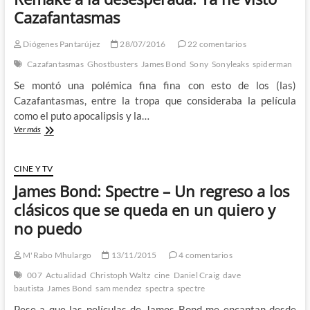
y
Cazafantasmas
Warren
Ellis
Diógenes Pantarújez
28/07/2016
22 comentarios
y
Jason
Cazafantasmas
Ghostbusters
James Bond
Sony
Sonyleaks
spiderman
Masters
Se montó una polémica fina fina con esto de los (las)
le
devuelven
Cazafantasmas, entre la tropa que consideraba la película
el
como el puto apocalipsis y la…
estilo
Remake
Ver más
perdido
a
a
la
007
desesperada:
CINE Y TV
Ya
James Bond: Spectre – Un regreso a los
he
visto
clásicos que se queda en un quiero y
Cazafantasmas
no puedo
M'Rabo Mhulargo
13/11/2015
4 comentarios
007
Actualidad
Christoph Waltz
cine
Daniel Craig
dave
bautista
James Bond
sam mendez
spectra
spectre
Pese a que las películas de James Bond me encantan desde