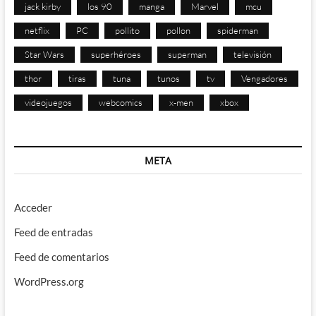
jack kirby
los 90
manga
Marvel
mcu
netflix
PC
pollito
pollon
spiderman
Star Wars
superhéroes
superman
televisión
thor
tiras
tuna
tunos
tv
Vengadores
videojuegos
webcomics
x-men
xbox
META
Acceder
Feed de entradas
Feed de comentarios
WordPress.org