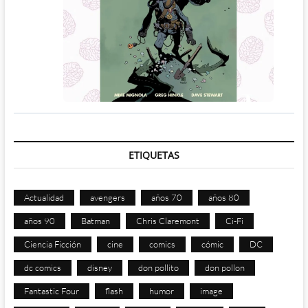
ETIQUETAS
Actualidad
avengers
años 70
años 80
años 90
Batman
Chris Claremont
Ci-Fi
Ciencia Ficción
cine
comics
cómic
DC
dc comics
disney
don pollito
don pollon
Fantastic Four
flash
humor
image