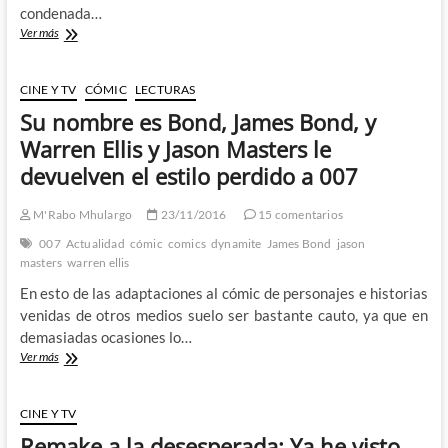
condenada…
Adiós
Ver más
a
Roger
Moore
CINE Y TV
CÓMIC
LECTURAS
Su nombre es Bond, James Bond, y
Warren Ellis y Jason Masters le
devuelven el estilo perdido a 007
M'Rabo Mhulargo
23/11/2016
15 comentarios
007
Actualidad
cómic
comics
dynamite
James Bond
jason
masters
warren ellis
En esto de las adaptaciones al cómic de personajes e historias
venidas de otros medios suelo ser bastante cauto, ya que en
demasiadas ocasiones lo…
Su
Ver más
nombre
es
Bond,
CINE Y TV
James
Remake a la desesperada: Ya he visto
Bond,