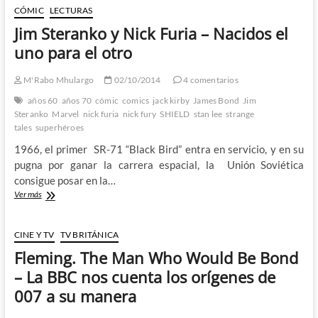
Service
CÓMIC
LECTURAS
–
Jim Steranko y Nick Furia – Nacidos el
El
regreso
uno para el otro
al
viejo
M'Rabo Mhulargo
02/10/2014
4 comentarios
cine
de
años 60
años 70
cómic
comics
jack kirby
James Bond
Jim
espías
Steranko
Marvel
nick furia
nick fury
SHIELD
stan lee
strange
o
tales
superhéroes
de
1966, el primer SR-71 “Black Bird” entra en servicio, y en su
cómo
sacar
pugna por ganar la carrera espacial, la Unión Soviética
oro
consigue posar en la…
de
Jim
Ver más
la
Steranko
mierda
y
Nick
CINE Y TV
TV BRITÁNICA
Furia
Fleming. The Man Who Would Be Bond
–
Nacidos
– La BBC nos cuenta los orígenes de
el
007 a su manera
uno
para