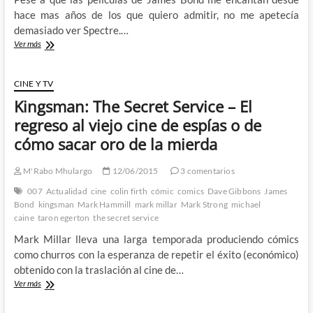
hace mas años de los que quiero admitir, no me apetecía
demasiado ver Spectre.…
James
Ver más
Bond:
Spectre
–
CINE Y TV
Un
Kingsman: The Secret Service – El
regreso
a
regreso al viejo cine de espías o de
los
cómo sacar oro de la mierda
clásicos
que
se
M'Rabo Mhulargo
12/06/2015
3 comentarios
queda
007
Actualidad
cine
colin firth
cómic
comics
Dave Gibbons
James
en
Bond
kingsman
Mark Hammill
mark millar
Mark Strong
michael
un
caine
taron egerton
the secret service
quiero
y
Mark Millar lleva una larga temporada produciendo cómics
no
como churros con la esperanza de repetir el éxito (económico)
puedo
obtenido con la traslación al cine de…
Kingsman:
Ver más
The
Secret