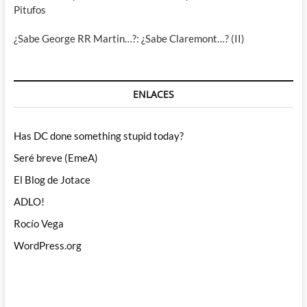
Pitufos
¿Sabe George RR Martin…?: ¿Sabe Claremont…? (II)
ENLACES
Has DC done something stupid today?
Seré breve (EmeA)
El Blog de Jotace
ADLO!
Rocío Vega
WordPress.org