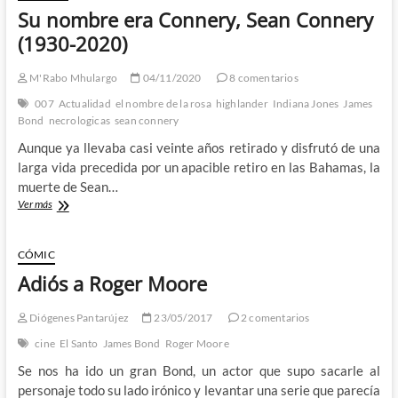
Su nombre era Connery, Sean Connery
(1930-2020)
M'Rabo Mhulargo
04/11/2020
8 comentarios
007
Actualidad
el nombre de la rosa
highlander
Indiana Jones
James
Bond
necrologicas
sean connery
Aunque ya llevaba casi veinte años retirado y disfrutó de una
larga vida precedida por un apacible retiro en las Bahamas, la
muerte de Sean…
Su
Ver más
nombre
era
Connery,
CÓMIC
Sean
Adiós a Roger Moore
Connery
(1930-
2020)
Diógenes Pantarújez
23/05/2017
2 comentarios
cine
El Santo
James Bond
Roger Moore
Se nos ha ido un gran Bond, un actor que supo sacarle al
personaje todo su lado irónico y levantar una serie que parecía