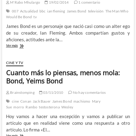
el
M'Rabo Mhulargo
19/02/2014
1 comentario
otro
007
Actualidad
bbc
ian fleming
James Bond
televisión
The Man Who
Would Be Bond
tv
James Bond es un personaje que nació casi como un alter ego
de su creador, Ian Fleming. Ambos compartían gustos y
aficiones, actitudes ante la…
Fleming.
Ver más
The
Man
Who
CINE Y TV
Would
Cuanto más lo piensas, menos mola:
Be
Bond
Bond, Yeims Bond
–
La
Brainstomping
03/11/2010
No hay comentarios
BBC
nos
cine
Conan
Jack Bauer
James Bond
machismo
Mary
cuenta
Sue
morro
Rambo
testosterona
Wesley
los
Hoy vamos a hacer una excepción y vamos a publicar un
orígenes
de
artículo que en realidad viene como una respuesta a otro
007
artículo. Lo firma «El…
a
Cuanto
Ver más