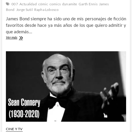
007
Actualidad
cómic
comics
dynamite
Garth Ennis
James
Bond
Jorge Sutil
Rapha Lobosco
James Bond siempre ha sido uno de mis personajes de ficción
favoritos desde hace ya más años de los que quiero admitir y
que además…
James
Ver más
Bond
007
–
Garth
Ennis,
Rapha
Lobosco
y
Jorge
Sutil
nos
devuelven
al
mejor
agente
del
MI6
CINE Y TV