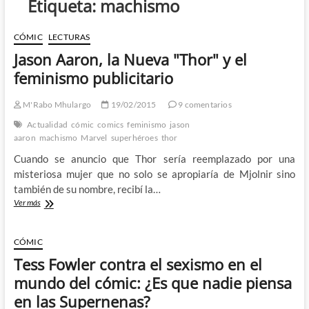
Etiqueta:
machismo
CÓMIC
LECTURAS
Jason Aaron, la Nueva "Thor" y el
feminismo publicitario
M'Rabo Mhulargo
19/02/2015
9 comentarios
Actualidad
cómic
comics
feminismo
jason
aaron
machismo
Marvel
superhéroes
thor
Cuando se anuncio que Thor sería reemplazado por una
misteriosa mujer que no solo se apropiaría de Mjolnir sino
también de su nombre, recibí la…
Jason
Ver más
Aaron,
la
Nueva
CÓMIC
"Thor"
Tess Fowler contra el sexismo en el
y
el
mundo del cómic: ¿Es que nadie piensa
feminismo
en las Supernenas?
publicitario