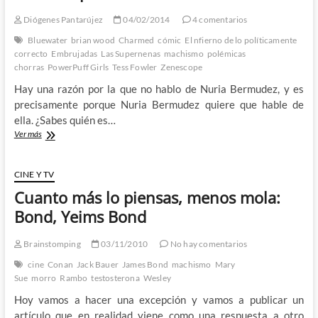
Diógenes Pantarújez
04/02/2014
4 comentarios
Bluewater
brian wood
Charmed
cómic
El nfierno de lo políticamente
correcto
Embrujadas
Las Supernenas
machismo
polémicas
chorras
PowerPuff Girls
Tess Fowler
Zenescope
Hay una razón por la que no hablo de Nuria Bermudez, y es
precisamente porque Nuria Bermudez quiere que hable de
ella. ¿Sabes quién es…
Tess
Ver más
Fowler
contra
el
CINE Y TV
sexismo
Cuanto más lo piensas, menos mola:
en
el
Bond, Yeims Bond
mundo
del
Brainstomping
03/11/2010
No hay comentarios
cómic:
¿Es
cine
Conan
Jack Bauer
James Bond
machismo
Mary
que
Sue
morro
Rambo
testosterona
Wesley
nadie
Hoy vamos a hacer una excepción y vamos a publicar un
piensa
en
artículo que en realidad viene como una respuesta a otro