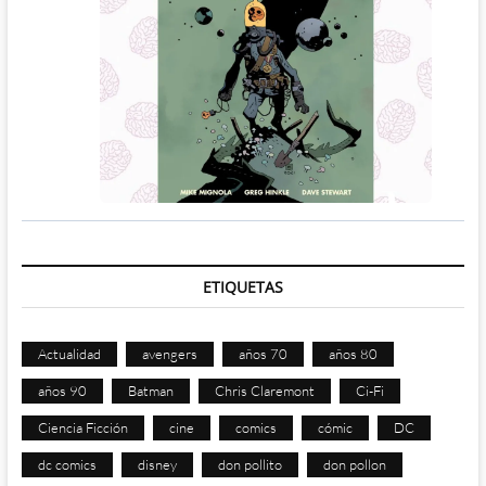
ETIQUETAS
Actualidad
avengers
años 70
años 80
años 90
Batman
Chris Claremont
Ci-Fi
Ciencia Ficción
cine
comics
cómic
DC
dc comics
disney
don pollito
don pollon