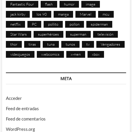
Fantastic Four
flash
humor
image
jack kirby
los 90
manga
Marvel
mcu
netflix
PC
pollito
pollon
spiderman
Star Wars
superhéroes
superman
televisión
thor
tiras
tuna
tunos
tv
Vengadores
videojuegos
webcomics
x-men
xbox
META
Acceder
Feed de entradas
Feed de comentarios
WordPress.org