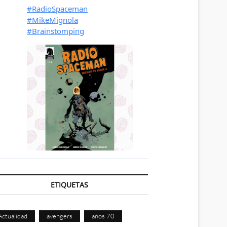
ETIQUETAS
Actualidad
avengers
años 70