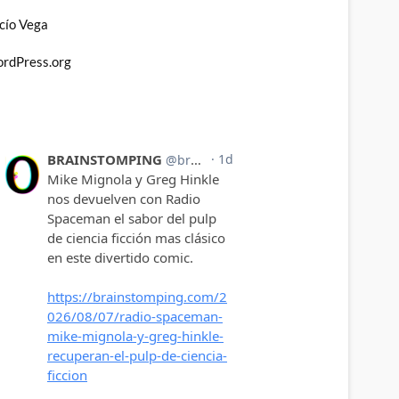
cío Vega
rdPress.org