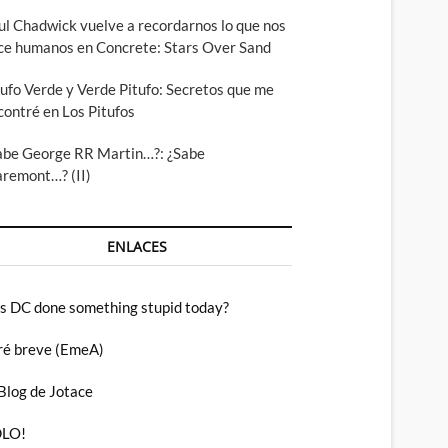
ul Chadwick vuelve a recordarnos lo que nos
ce humanos en Concrete: Stars Over Sand
tufo Verde y Verde Pitufo: Secretos que me
contré en Los Pitufos
abe George RR Martin…?: ¿Sabe
aremont…? (II)
ENLACES
s DC done something stupid today?
ré breve (EmeA)
 Blog de Jotace
LO!