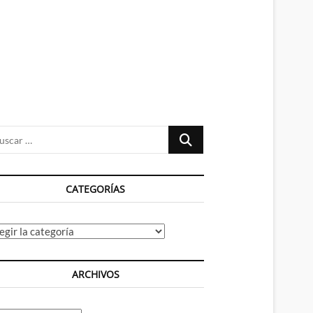
n
ú
Buscar
…
CATEGORÍAS
tegorías
ARCHIVOS