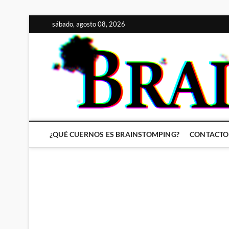
Saltar
sábado, agosto 08, 2026
al
contenido
¿QUÉ CUERNOS ES BRAINSTOMPING?
CONTACTO