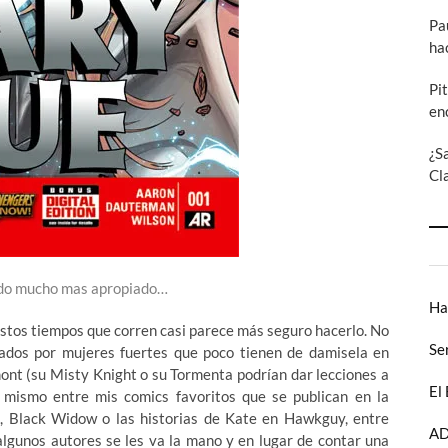
Pa
ha
Pi
en
¿S
Cl
sido mucho mas apropiado…
Ha
estos tiempos que corren casi parece más seguro hacerlo. No
Se
ados por mujeres fuertes que poco tienen de damisela en
ont (su Misty Knight o su Tormenta podrían dar lecciones a
El
 mismo entre mis comics favoritos que se publican en la
, Black Widow o las historias de Kate en Hawkguy, entre
AD
algunos autores se les va la mano y en lugar de contar una