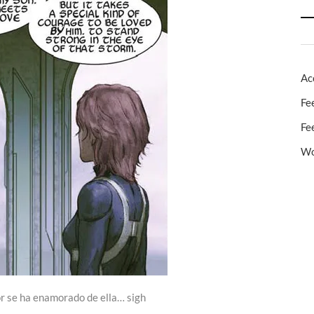
Ac
Fe
Fe
Wo
or se ha enamorado de ella… sigh