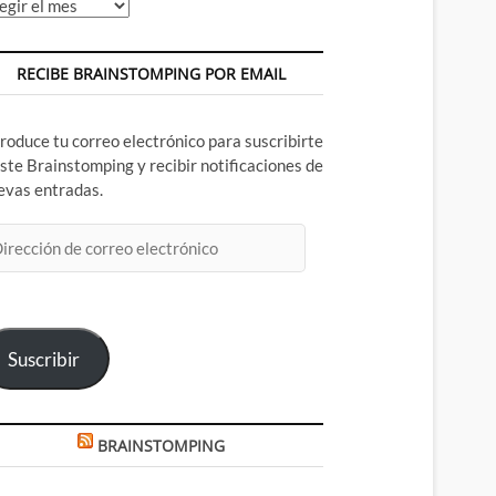
chivos
RECIBE BRAINSTOMPING POR EMAIL
troduce tu correo electrónico para suscribirte
este Brainstomping y recibir notificaciones de
evas entradas.
rección
rreo
ectrónico
Suscribir
BRAINSTOMPING