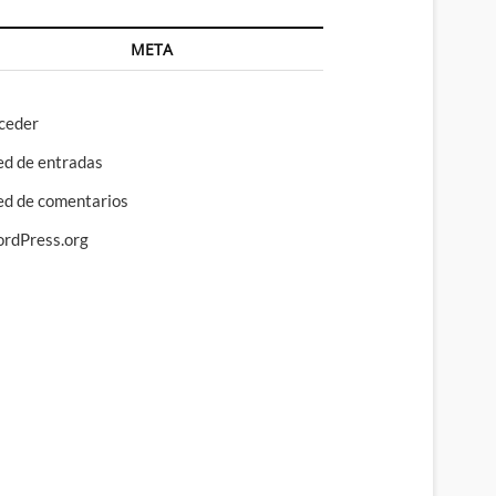
META
ceder
ed de entradas
ed de comentarios
rdPress.org