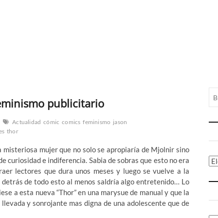
eminismo publicitario
Actualidad
cómic
comics
feminismo
jason
es
thor
misteriosa mujer que no solo se apropiaría de Mjolnir sino
de curiosidad e indiferencia. Sabia de sobras que esto no era
Ca
traer lectores que dura unos meses y luego se vuelve a la
 detrás de todo esto al menos saldría algo entretenido… Lo
iese a esta nueva “Thor” en una marysue de manual y que la
l llevada y sonrojante mas digna de una adolescente que de