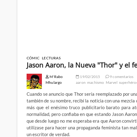
CÓMIC
LECTURAS
Jason Aaron, la Nueva "Thor" y el f
M'Rabo
19/02/2015
9 comentarios
Mhulargo
aaron
machismo
Marvel
superhéro
Cuando se anuncio que Thor sería reemplazado por una 
también de su nombre, recibí la noticia con una mezcla 
más que el enésimo truco publicitario barato para a
normalidad, pero confiaba en que estando Jason Aaron
que desde luego no me esperaba era que Aaron convirt
utilizase para hacer una propaganda feminista tan ma
un escritor de verdad.