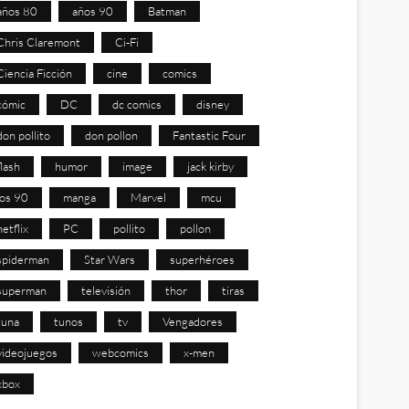
años 80
años 90
Batman
Chris Claremont
Ci-Fi
Ciencia Ficción
cine
comics
cómic
DC
dc comics
disney
don pollito
don pollon
Fantastic Four
flash
humor
image
jack kirby
los 90
manga
Marvel
mcu
netflix
PC
pollito
pollon
spiderman
Star Wars
superhéroes
superman
televisión
thor
tiras
tuna
tunos
tv
Vengadores
videojuegos
webcomics
x-men
xbox