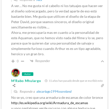
A ver… No me gusta ni el cabello ni los tatuajes que hacen ver
al diseño sobrecargado, pero la verdad aparte de eso está
bastante bien. Me gusta que utilicen el diseño de la etapa de
Peter David, porque seamos sinceros, el diseño original
sencillamente es risible….
Ahora, me preocuparía mas en cuanto a la personalidad de
este Aquaman, que no hemos visto nada del filme y lo se, pero
parece que le quieren dar una personalidad de salvaje y
simplemente furioso cuando Arthur es es un tipo agradable,
heroico y un gran bro.
Responder
0
Autor
M'Rabo Mhulargo
11 años han pasado desde que se escribió esto
Responde a
alecartago1994osoreland
No se yo, creo que una armadura de escamas de color bronce
http://es.wikipedia.org/wiki/Armadura_de_escamas
y unos pantalones verde oscuros con alguna textura que