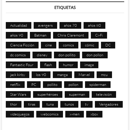
ETIQUETAS
Actualidad
avengers
años 70
años 80
años 90
Batman
Chris Claremont
Ci-Fi
Ciencia Ficción
cine
comics
cómic
DC
dc comics
disney
don pollito
don pollon
Fantastic Four
flash
humor
image
jack kirby
los 90
manga
Marvel
mcu
netflix
PC
pollito
pollon
spiderman
Star Wars
superhéroes
superman
televisión
thor
tiras
tuna
tunos
tv
Vengadores
videojuegos
webcomics
x-men
xbox