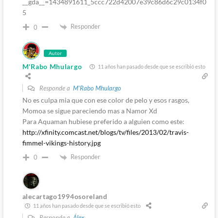
__gda__=1434891611_5ccc722d42007e39c86d6c29c0134f0
5
Responder
0
Autor
M'Rabo Mhulargo
11 años han pasado desde que se escribió esto
Responde a
M'Rabo Mhulargo
No es culpa mia que con ese color de pelo y esos rasgos,
Momoa se sigue pareciendo mas a Namor Xd
Para Aquaman hubiese preferido a alguien como este:
http://xfinity.comcast.net/blogs/tv/files/2013/02/travis-
fimmel-vikings-history.jpg
Responder
0
alecartago1994osoreland
11 años han pasado desde que se escribió esto
Responde a
Álex