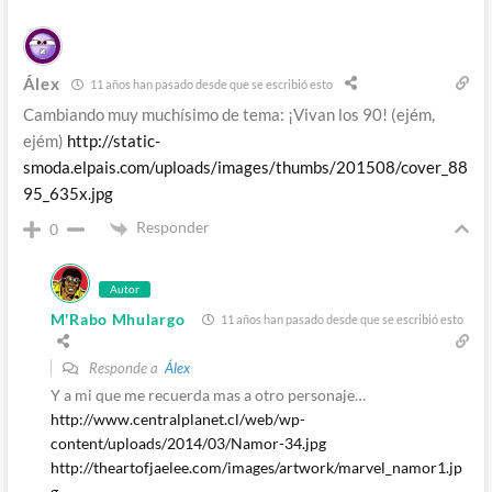
Álex
11 años han pasado desde que se escribió esto
Cambiando muy muchísimo de tema: ¡Vivan los 90! (ejém,
ejém)
http://static-
smoda.elpais.com/uploads/images/thumbs/201508/cover_88
95_635x.jpg
Responder
0
Autor
M'Rabo Mhulargo
11 años han pasado desde que se escribió esto
Responde a
Álex
Y a mi que me recuerda mas a otro personaje…
http://www.centralplanet.cl/web/wp-
content/uploads/2014/03/Namor-34.jpg
http://theartofjaelee.com/images/artwork/marvel_namor1.jp
g