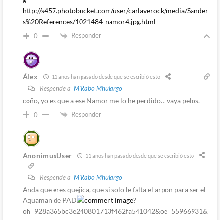
http://s457.photobucket.com/user/carlaverock/media/Sander
s%20References/1021484-namor4.jpg.html
Responder
0
Álex
11 años han pasado desde que se escribió esto
Responde a
M'Rabo Mhulargo
coño, yo es que a ese Namor me lo he perdido… vaya pelos.
Responder
0
AnonimusUser
11 años han pasado desde que se escribió esto
Responde a
M'Rabo Mhulargo
Anda que eres quejica, que si solo le falta el arpon para ser el
Aquaman de PAD
?
oh=928a365bc3e240801713f462fa541042&oe=55966931&