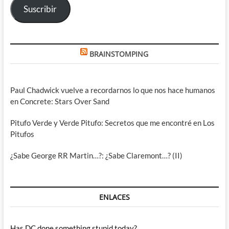
Suscribir
BRAINSTOMPING
Paul Chadwick vuelve a recordarnos lo que nos hace humanos
en Concrete: Stars Over Sand
Pitufo Verde y Verde Pitufo: Secretos que me encontré en Los
Pitufos
¿Sabe George RR Martin…?: ¿Sabe Claremont…? (II)
ENLACES
Has DC done something stupid today?