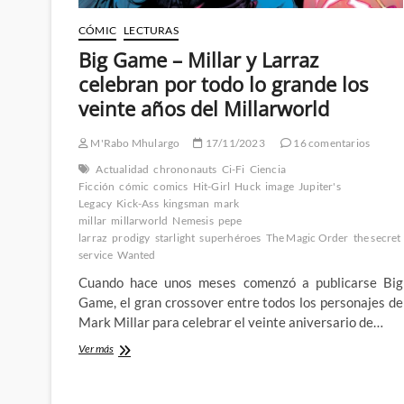
CÓMIC
LECTURAS
Big Game – Millar y Larraz
celebran por todo lo grande los
veinte años del Millarworld
M'Rabo Mhulargo
17/11/2023
16 comentarios
Actualidad
chrononauts
Ci-Fi
Ciencia
Ficción
cómic
comics
Hit-Girl
Huck
image
Jupiter's
Legacy
Kick-Ass
kingsman
mark
millar
millarworld
Nemesis
pepe
larraz
prodigy
starlight
superhéroes
The Magic Order
the secret
service
Wanted
Cuando hace unos meses comenzó a publicarse Big
Game, el gran crossover entre todos los personajes de
Mark Millar para celebrar el veinte aniversario de…
Big
Ver más
Game
–
Millar