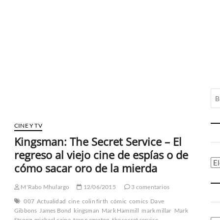
CINE Y TV
Kingsman: The Secret Service – El
regreso al viejo cine de espías o de
Ca
cómo sacar oro de la mierda
M'Rabo Mhulargo
12/06/2015
3 comentarios
007
Actualidad
cine
colin firth
cómic
comics
Dave
Gibbons
James Bond
kingsman
Mark Hammill
mark millar
Mark
Strong
michael caine
taron egerton
the secret service