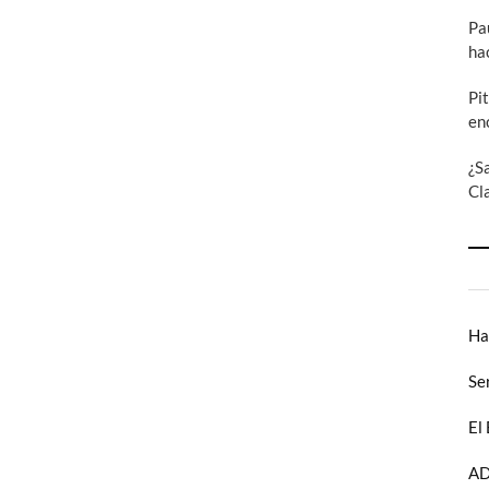
la
mierda
Pa
ha
Pi
en
¿S
Cl
Ha
Se
El
AD