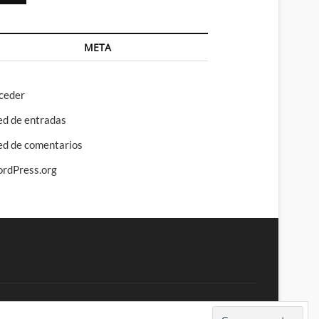
META
ceder
ed de entradas
ed de comentarios
rdPress.org