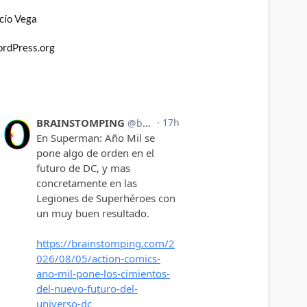
cío Vega
rdPress.org