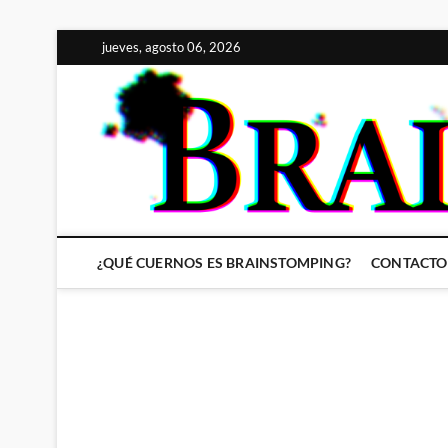
Saltar
jueves, agosto 06, 2026
al
contenido
¿QUÉ CUERNOS ES BRAINSTOMPING?
CONTACTO