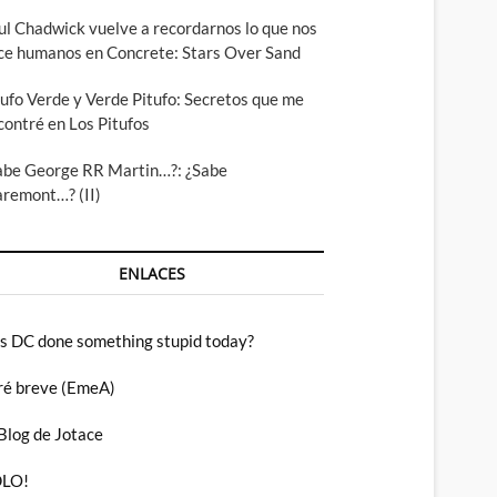
ul Chadwick vuelve a recordarnos lo que nos
ce humanos en Concrete: Stars Over Sand
tufo Verde y Verde Pitufo: Secretos que me
contré en Los Pitufos
abe George RR Martin…?: ¿Sabe
aremont…? (II)
ENLACES
s DC done something stupid today?
ré breve (EmeA)
 Blog de Jotace
LO!