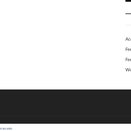
Ac
Fe
Fe
Wo
s su uso.
 Todos los derechos reservados