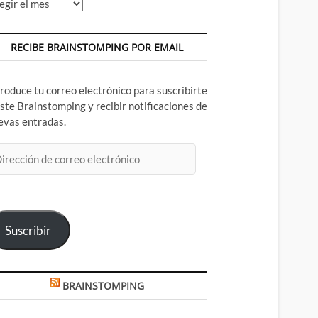
chivos
RECIBE BRAINSTOMPING POR EMAIL
troduce tu correo electrónico para suscribirte
este Brainstomping y recibir notificaciones de
evas entradas.
rección
rreo
ectrónico
Suscribir
BRAINSTOMPING