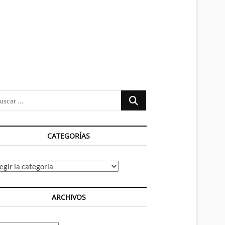
n
ú
Buscar
…
CATEGORÍAS
tegorías
ARCHIVOS