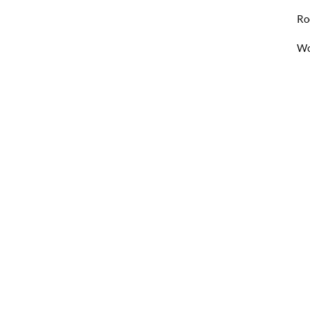
Ro
Wo