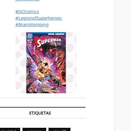
ETIQUETAS
Actualidad
avengers
años 70