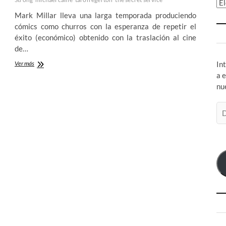
Ar
Mark Millar lleva una larga temporada produciendo
cómics como churros con la esperanza de repetir el
éxito (económico) obtenido con la traslación al cine
de…
Kingsman:
Ver más
In
The
a 
Secret
nu
Service
–
Di
El
regreso
de
al
co
viejo
el
cine
de
espías
o
de
cómo
sacar
oro
de