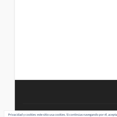
BRAINSTOMPING
Privacidad y cookies: este sitio usa cookies. Si continúas navegando por él, acepta
| Diseñado por:
Theme Freesia
|
WordPress
| ©