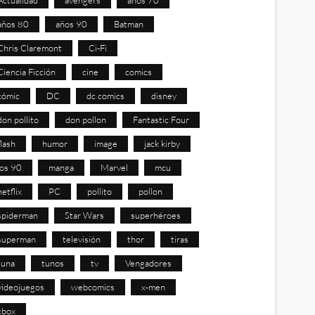
años 80
años 90
Batman
Chris Claremont
Ci-Fi
Ciencia Ficción
cine
comics
cómic
DC
dc comics
disney
don pollito
don pollon
Fantastic Four
flash
humor
image
jack kirby
los 90
manga
Marvel
mcu
netflix
PC
pollito
pollon
spiderman
Star Wars
superhéroes
superman
televisión
thor
tiras
tuna
tunos
tv
Vengadores
videojuegos
webcomics
x-men
xbox