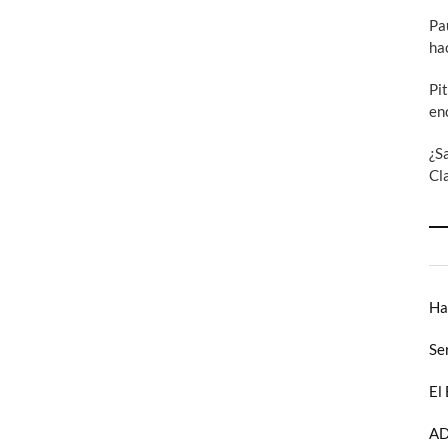
Pa
ha
Pi
en
¿S
Cl
Ha
Se
El
AD