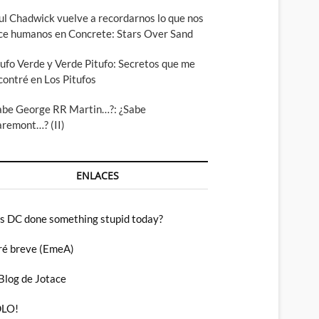
ul Chadwick vuelve a recordarnos lo que nos
ce humanos en Concrete: Stars Over Sand
tufo Verde y Verde Pitufo: Secretos que me
contré en Los Pitufos
abe George RR Martin…?: ¿Sabe
aremont…? (II)
ENLACES
s DC done something stupid today?
ré breve (EmeA)
 Blog de Jotace
LO!