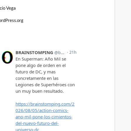
cío Vega
rdPress.org