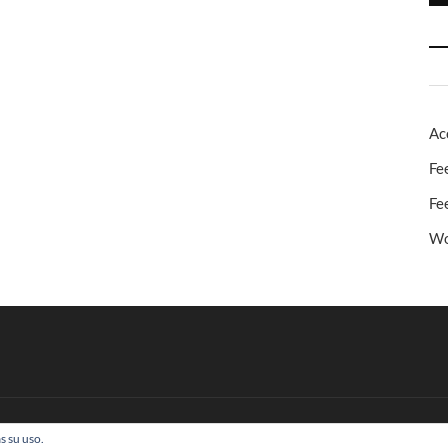
Ac
Fe
Fe
Wo
s su uso.
 Todos los derechos reservados