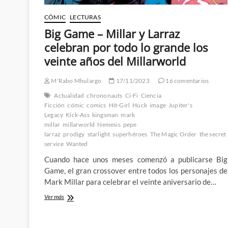
CÓMIC
LECTURAS
Big Game – Millar y Larraz
celebran por todo lo grande los
veinte años del Millarworld
M'Rabo Mhulargo
17/11/2023
16 comentarios
Actualidad
chrononauts
Ci-Fi
Ciencia
Ficción
cómic
comics
Hit-Girl
Huck
image
Jupiter's
Legacy
Kick-Ass
kingsman
mark
millar
millarworld
Nemesis
pepe
larraz
prodigy
starlight
superhéroes
The Magic Order
the secret
service
Wanted
Cuando hace unos meses comenzó a publicarse Big
Game, el gran crossover entre todos los personajes de
Mark Millar para celebrar el veinte aniversario de…
Big
Ver más
Game
–
Millar