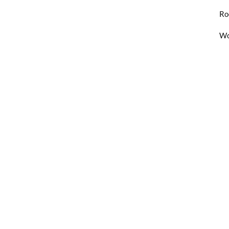
Ro
Wo