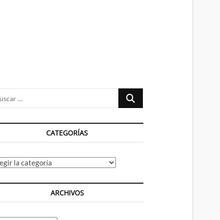
n
ú
Buscar
…
CATEGORÍAS
tegorías
ARCHIVOS