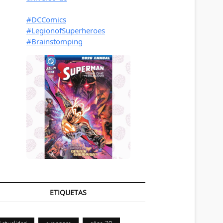
ETIQUETAS
Actualidad
avengers
años 70