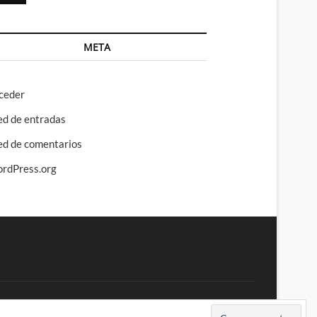
META
ceder
ed de entradas
ed de comentarios
rdPress.org