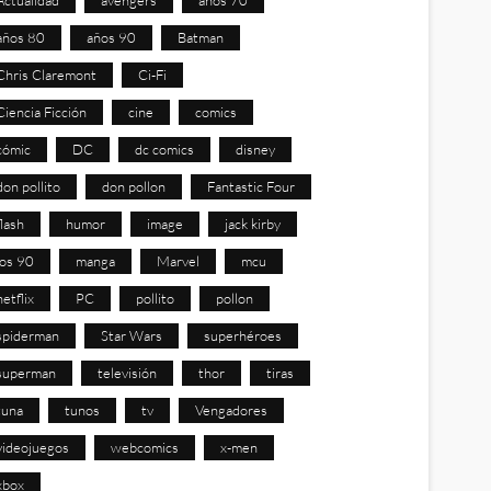
años 80
años 90
Batman
Chris Claremont
Ci-Fi
Ciencia Ficción
cine
comics
cómic
DC
dc comics
disney
don pollito
don pollon
Fantastic Four
flash
humor
image
jack kirby
los 90
manga
Marvel
mcu
netflix
PC
pollito
pollon
spiderman
Star Wars
superhéroes
superman
televisión
thor
tiras
tuna
tunos
tv
Vengadores
videojuegos
webcomics
x-men
xbox