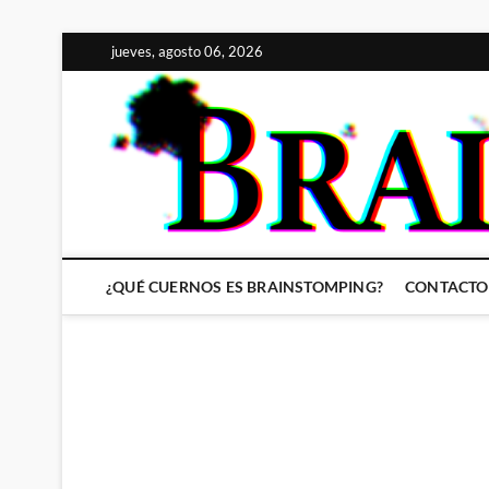
Saltar
jueves, agosto 06, 2026
al
contenido
¿QUÉ CUERNOS ES BRAINSTOMPING?
CONTACTO