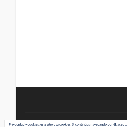
BRAINSTOMPING
Privacidad y cookies: este sitio usa cookies. Si continúas navegando por él, acepta
| Diseñado por:
Theme Freesia
|
WordPress
| ©