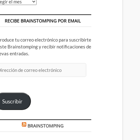
chivos
RECIBE BRAINSTOMPING POR EMAIL
troduce tu correo electrónico para suscribirte
este Brainstomping y recibir notificaciones de
evas entradas.
rección
rreo
ectrónico
Suscribir
BRAINSTOMPING