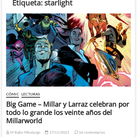
Etiqueta:
starlight
CÓMIC
LECTURAS
Big Game – Millar y Larraz celebran por
todo lo grande los veinte años del
Millarworld
M'Rabo Mhulargo
17/11/2023
16 comentarios