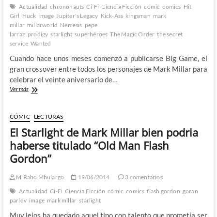
Actualidad
chrononauts
Ci-Fi
Ciencia Ficción
cómic
comics
Hit-
Girl
Huck
image
Jupiter's Legacy
Kick-Ass
kingsman
mark
millar
millarworld
Nemesis
pepe
larraz
prodigy
starlight
superhéroes
The Magic Order
the secret
service
Wanted
Cuando hace unos meses comenzó a publicarse Big Game, el
gran crossover entre todos los personajes de Mark Millar para
celebrar el veinte aniversario de…
Big
Ver más
Game
–
Millar
CÓMIC
LECTURAS
y
El Starlight de Mark Millar bien podria
Larraz
celebran
haberse titulado “Old Man Flash
por
Gordon”
todo
lo
grande
M'Rabo Mhulargo
19/06/2014
3 comentarios
los
Actualidad
Ci-Fi
Ciencia Ficción
cómic
comics
flash gordon
goran
veinte
parlov
image
mark millar
starlight
años
del
Muy lejos ha quedado aquel tipo con talento que prometía ser