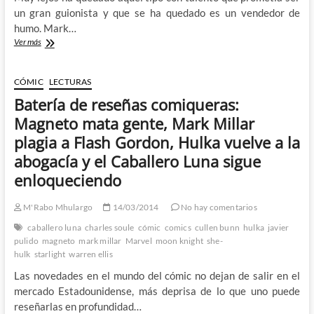
Millarworld
un gran guionista y que se ha quedado es un vendedor de
humo. Mark…
El
Ver más
Starlight
de
Mark
CÓMIC
LECTURAS
Millar
Batería de reseñas comiqueras:
bien
podria
Magneto mata gente, Mark Millar
haberse
plagia a Flash Gordon, Hulka vuelve a la
titulado
“Old
abogacía y el Caballero Luna sigue
Man
enloqueciendo
Flash
Gordon”
M'Rabo Mhulargo
14/03/2014
No hay comentarios
caballero luna
charles soule
cómic
comics
cullen bunn
hulka
javier
pulido
magneto
mark millar
Marvel
moon knight
she-
hulk
starlight
warren ellis
Las novedades en el mundo del cómic no dejan de salir en el
mercado Estadounidense, más deprisa de lo que uno puede
reseñarlas en profundidad…