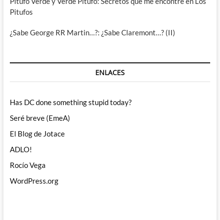
Pitufo Verde y Verde Pitufo: Secretos que me encontré en Los
Pitufos
¿Sabe George RR Martin…?: ¿Sabe Claremont…? (II)
ENLACES
Has DC done something stupid today?
Seré breve (EmeA)
El Blog de Jotace
ADLO!
Rocío Vega
WordPress.org