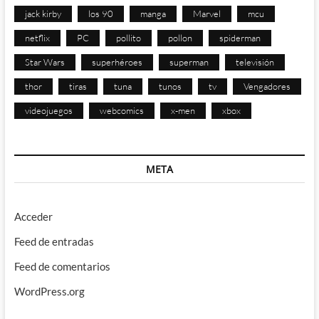
jack kirby
los 90
manga
Marvel
mcu
netflix
PC
pollito
pollon
spiderman
Star Wars
superhéroes
superman
televisión
thor
tiras
tuna
tunos
tv
Vengadores
videojuegos
webcomics
x-men
xbox
META
Acceder
Feed de entradas
Feed de comentarios
WordPress.org