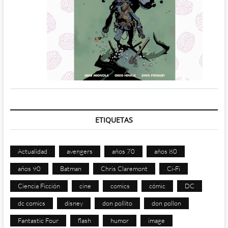
ETIQUETAS
Actualidad
avengers
años 70
años 80
años 90
Batman
Chris Claremont
Ci-Fi
Ciencia Ficción
cine
comics
cómic
DC
dc comics
disney
don pollito
don pollon
Fantastic Four
flash
humor
image