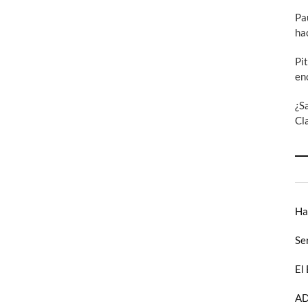
Pa
ha
Pi
en
¿S
Cl
Ha
Se
El
AD