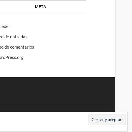
META
ceder
ed de entradas
ed de comentarios
rdPress.org