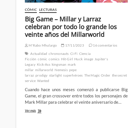
CÓMIC
LECTURAS
Big Game – Millar y Larraz
celebran por todo lo grande los
veinte años del Millarworld
M'Rabo Mhulargo
17/11/2023
16 comentarios
Actualidad
chrononauts
Ci-Fi
Ciencia
Ficción
cómic
comics
Hit-Girl
Huck
image
Jupiter's
Legacy
Kick-Ass
kingsman
mark
millar
millarworld
Nemesis
pepe
larraz
prodigy
starlight
superhéroes
The Magic Order
the secret
service
Wanted
Cuando hace unos meses comenzó a publicarse Big
Game, el gran crossover entre todos los personajes de
Mark Millar para celebrar el veinte aniversario de…
Big
Ver más
Game
–
Millar