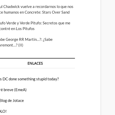
ul Chadwick vuelve a recordarnos lo que nos
ce humanos en Concrete: Stars Over Sand
tufo Verde y Verde Pitufo: Secretos que me
contré en Los Pitufos
abe George RR Martin…?: ¿Sabe
aremont…? (II)
ENLACES
s DC done something stupid today?
ré breve (EmeA)
 Blog de Jotace
LO!