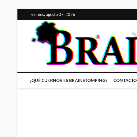
Saltar
viernes, agosto 07, 2026
al
contenido
¿QUÉ CUERNOS ES BRAINSTOMPING?
CONTACTO