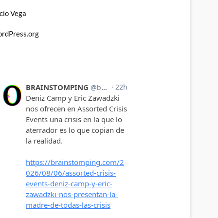
cío Vega
rdPress.org