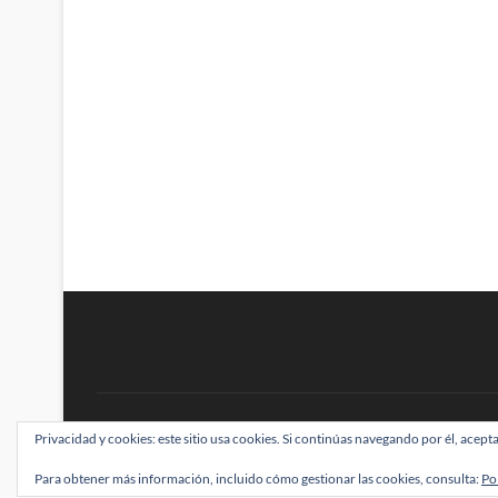
BRAINSTOMPING
Privacidad y cookies: este sitio usa cookies. Si continúas navegando por él, acepta
| Diseñado por:
Theme Freesia
|
WordPress
| ©
Para obtener más información, incluido cómo gestionar las cookies, consulta:
Po