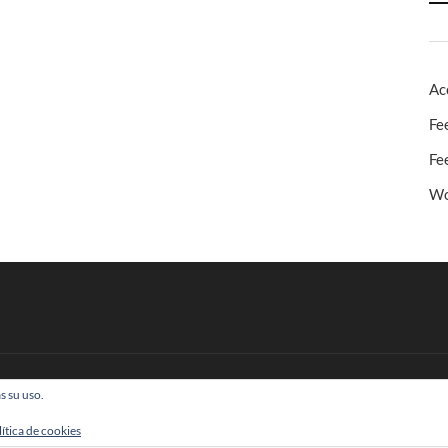
Ac
Fe
Fe
Wo
s su uso.
 Todos los derechos reservados
lítica de cookies