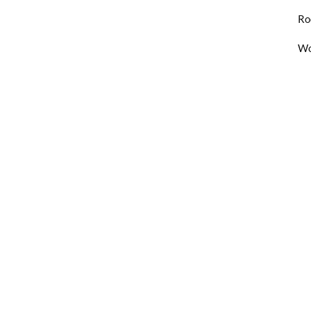
Ro
Wo