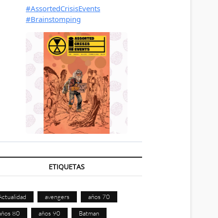
ETIQUETAS
Actualidad
avengers
años 70
años 80
años 90
Batman