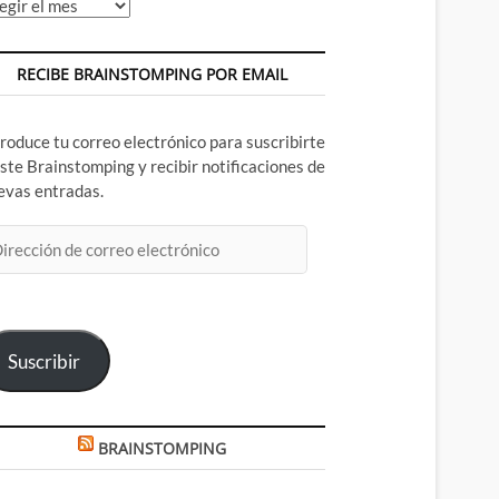
chivos
RECIBE BRAINSTOMPING POR EMAIL
troduce tu correo electrónico para suscribirte
este Brainstomping y recibir notificaciones de
evas entradas.
rección
rreo
ectrónico
Suscribir
BRAINSTOMPING