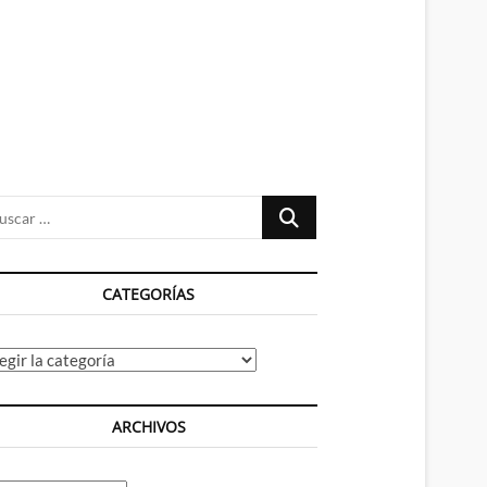
n
ú
Buscar
…
CATEGORÍAS
tegorías
ARCHIVOS