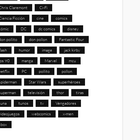
Chris Claremont
Ci-Fi
Ciencia Ficción
cine
comics
cómic
DC
dc comics
disney
don pollito
don pollon
Fantastic Four
flash
humor
image
jack kirby
los 90
manga
Marvel
mcu
netflix
PC
pollito
pollon
spiderman
Star Wars
superhéroes
superman
televisión
thor
tiras
tuna
tunos
tv
Vengadores
videojuegos
webcomics
x-men
xbox