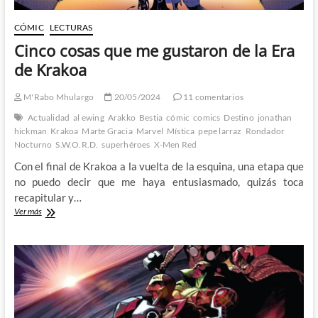
CÓMIC
LECTURAS
Cinco cosas que me gustaron de la Era
de Krakoa
M'Rabo Mhulargo
20/05/2024
11 comentarios
Actualidad
al ewing
Arakko
Bestia
cómic
comics
Destino
jonathan
hickman
Krakoa
Marte Gracia
Marvel
Mística
pepe larraz
Rondador
Nocturno
S.W.O.R.D.
superhéroes
X-Men Red
Con el final de Krakoa a la vuelta de la esquina, una etapa que
no puedo decir que me haya entusiasmado, quizás toca
recapitular y…
Cinco
Ver más
cosas
que
me
gustaron
de
la
Era
de