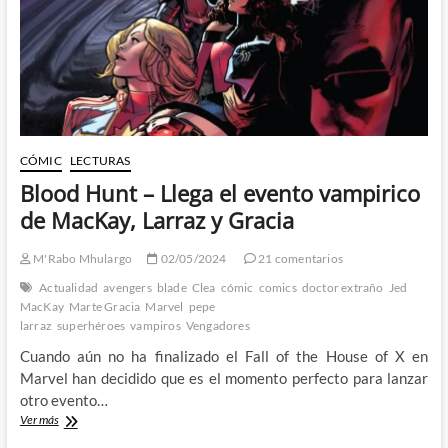
Krakoa
CÓMIC
LECTURAS
Blood Hunt – Llega el evento vampirico
de MacKay, Larraz y Gracia
M'Rabo Mhulargo
02/05/2024
21 comentarios
Actualidad
avengers
blade
Clea
cómic
comics
doctor extraño
Jed
MacKay
Marte Gracia
Marvel
pepe
larraz
superhéroes
vampiros
Vengadores
Cuando aún no ha finalizado el Fall of the House of X en
Marvel han decidido que es el momento perfecto para lanzar
otro evento…
Blood
Ver más
Hunt