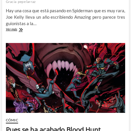
Gracia
pepe larraz
Hay una cosa que está pasando en Spiderman que es muy rara,
Joe Kelly lleva un año escribiendo Amazing pero parece tres
guionistas a la…
El
Ver más
Spiderman
perdido
en
el
espacio
de
Pepe
Larraz
y
Joe
Kelly
CÓMIC
Pues se ha acabado Blood Hunt