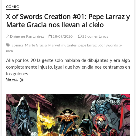
CÓMIC
X of Swords Creation #01: Pepe Larraz y
Marte Gracia nos llevan al cielo
Diógenes Pantarújez
28/09/2020
23 comentarios
comics
Marte Gracia
Marvel
mutantes
pepe larraz
X of Swords
x-
men
Allá por los 90 la gente solo hablaba de dibujantes y era algo
completamente injusto, igual que hoy en día nos centramos en
los guiones…
X
Ver más
of
Swords
Creation
#01:
Pepe
Larraz
y
Marte
Gracia
nos