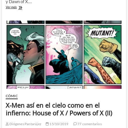
y Dawn of X.…
X-
Ver más
men
de
vuelta
en
Australia:
House
of
X
/
Powers
of
X
(III)
CÓMIC
X-Men así en el cielo como en el
infierno: House of X / Powers of X (II)
Diógenes Pantarújez
15/10/2019
77 comentarios