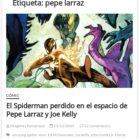
Etiqueta:
pepe larraz
CÓMIC
El Spiderman perdido en el espacio de
Pepe Larraz y Joe Kelly
Diógenes Pantarújez
15/12/2025
12 comentarios
amazing spider-man
Ed McGuinness
joe kelly
john romita jr
Marte