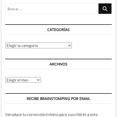
cuatro
Buscar
estados
soberanos
…
mutantes
CATEGORÍAS
Categorías
ARCHIVOS
Archivos
RECIBE BRAINSTOMPING POR EMAIL
Introduce tu correo electrónico para suscribirte a este