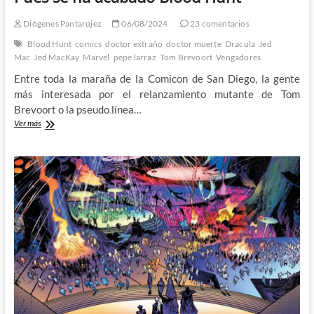
Diógenes Pantarújez
06/08/2024
23 comentarios
Blood Hunt
comics
doctor extraño
doctor muerte
Dracula
Jed
Mac
Jed MacKay
Marvel
pepe larraz
Tom Brevoort
Vengadores
Entre toda la maraña de la Comicon de San Diego, la gente
más interesada por el relanzamiento mutante de Tom
Brevoort o la pseudo línea…
Pues
Ver más
se
ha
acabado
Blood
Hunt