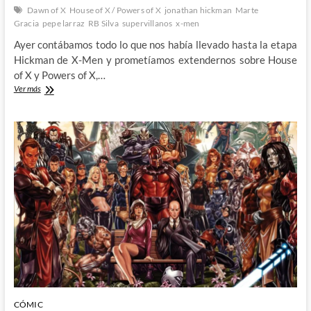
Dawn of X
House of X / Powers of X
jonathan hickman
Marte
Gracia
pepe larraz
RB Silva
supervillanos
x-men
Ayer contábamos todo lo que nos había llevado hasta la etapa
Hickman de X-Men y prometíamos extendernos sobre House
of X y Powers of X,…
X-
Ver más
Men
así
en
el
cielo
como
en
el
infierno:
House
of
X
/
Powers
of
X
(II)
CÓMIC