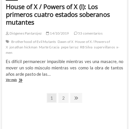
House of X / Powers of X (I): Los
primeros cuatro estados soberanos
mutantes
Diógenes Pantarújez
14/10/2019
53 comentarios
Brotherhood of Evil Mutants
Dawn of X
House of X / Powers of
X
jonathan hickman
Marte Gracia
pepe larraz
RB Silva
supervillanos
x-
men
Es difícil permanecer impasible mientras ves una masacre, no
mover un solo músculo mientras ves como la obra de tantos
años arde pasto de las…
House
Ver más
of
X
Paginación
/
Página
Página
Página
1
2
Powers
siguiente
de
of
X
entradas
(I):
Los
primeros