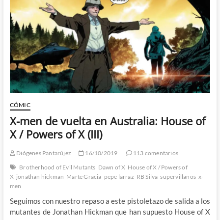
Aquaman
y
aquí
nadie
se
había
enterado:
X-
men
y
sus
espadas
CÓMIC
X-men de vuelta en Australia: House of
X / Powers of X (III)
Diógenes Pantarújez
16/10/2019
113 comentarios
Brotherhood of Evil Mutants
Dawn of X
House of X / Powers of
X
jonathan hickman
Marte Gracia
pepe larraz
RB Silva
supervillanos
x-
men
Seguimos con nuestro repaso a este pistoletazo de salida a los
mutantes de Jonathan Hickman que han supuesto House of X