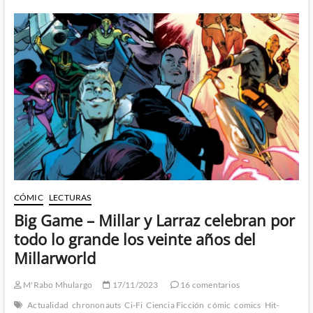
–
Llega
el
evento
vampirico
de
MacKay,
Larraz
y
Gracia
CÓMIC
LECTURAS
Big Game – Millar y Larraz celebran por
todo lo grande los veinte años del
Millarworld
M'Rabo Mhulargo
17/11/2023
16 comentarios
Actualidad
chrononauts
Ci-Fi
Ciencia Ficción
cómic
comics
Hit-