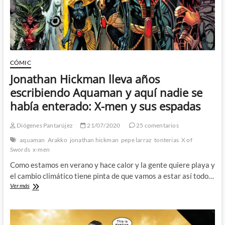
llevan
al
cielo
CÓMIC
Jonathan Hickman lleva años
escribiendo Aquaman y aquí nadie se
había enterado: X-men y sus espadas
Diógenes Pantarújez
21/07/2020
25 comentarios
aquaman
Arakko
jonathan hickman
pepe larraz
tonterias
X of
Swords
x-men
Como estamos en verano y hace calor y la gente quiere playa y
el cambio climático tiene pinta de que vamos a estar así todo…
Jonathan
Ver más
Hickman
lleva
años
escribiendo