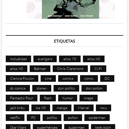
ETIQUETAS
Actualidad
avengers
años 70
años 80
años 90
Batman
Chris Claremont
Ci-Fi
Ciencia Ficción
cine
comics
cómic
DC
dc comics
disney
don pollito
don pollon
Fantastic Four
flash
humor
image
jack kirby
los 90
manga
Marvel
mcu
netflix
PC
pollito
pollon
spiderman
Star Wars
superhéroes
superman
televisión