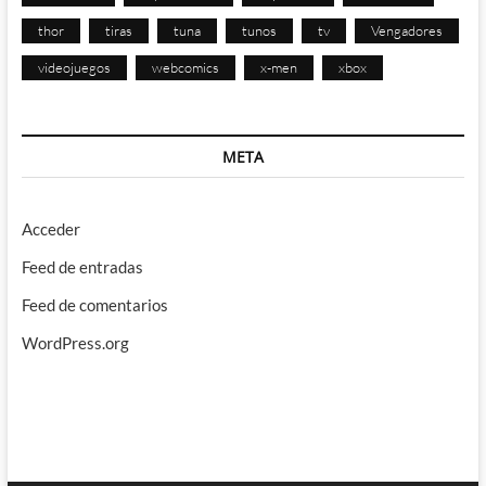
thor
tiras
tuna
tunos
tv
Vengadores
videojuegos
webcomics
x-men
xbox
META
Acceder
Feed de entradas
Feed de comentarios
WordPress.org