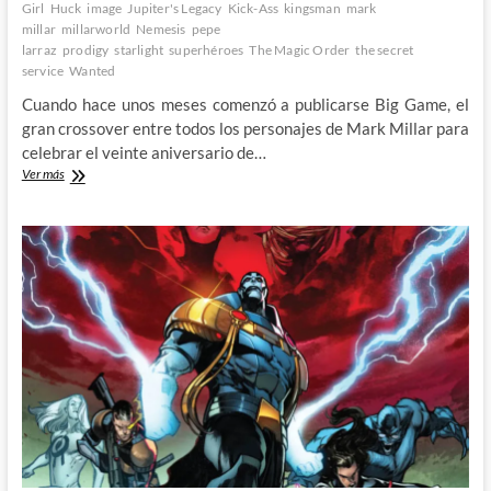
Girl
Huck
image
Jupiter's Legacy
Kick-Ass
kingsman
mark
millar
millarworld
Nemesis
pepe
larraz
prodigy
starlight
superhéroes
The Magic Order
the secret
service
Wanted
Cuando hace unos meses comenzó a publicarse Big Game, el
gran crossover entre todos los personajes de Mark Millar para
celebrar el veinte aniversario de…
Big
Ver más
Game
–
Millar
y
Larraz
celebran
por
todo
lo
grande
los
veinte
años
del
Millarworld