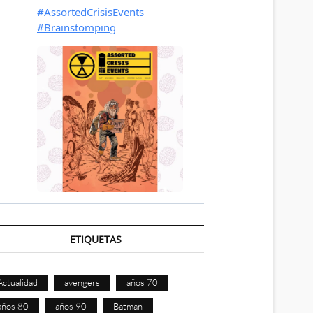
ETIQUETAS
Actualidad
avengers
años 70
años 80
años 90
Batman