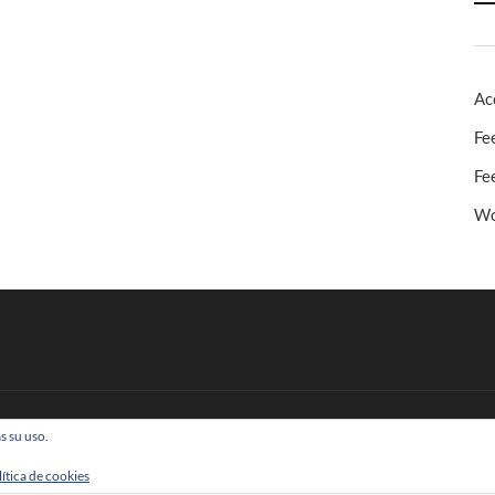
Ac
Fe
Fe
Wo
s su uso.
 Todos los derechos reservados
lítica de cookies