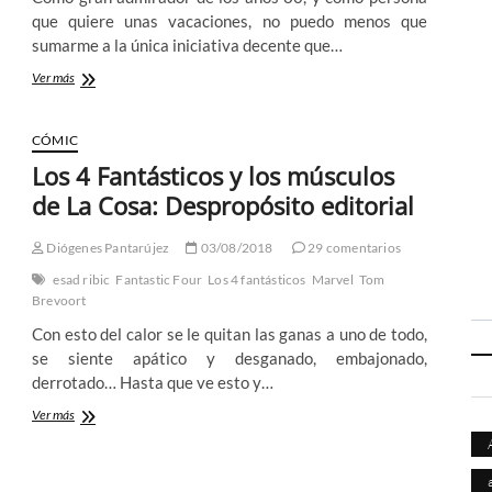
que quiere unas vacaciones, no puedo menos que
sumarme a la única iniciativa decente que…
Roger
Ver más
Stern
vs
Brian
CÓMIC
Michael
Los 4 Fantásticos y los músculos
Bendis
–
de La Cosa: Despropósito editorial
La
semana
Diógenes Pantarújez
03/08/2018
29 comentarios
de
los
esad ribic
Fantastic Four
Los 4 fantásticos
Marvel
Tom
Asistentes
Brevoort
Con esto del calor se le quitan las ganas a uno de todo,
se siente apático y desganado, embajonado,
derrotado… Hasta que ve esto y…
Los
Ver más
4
Fantásticos
y