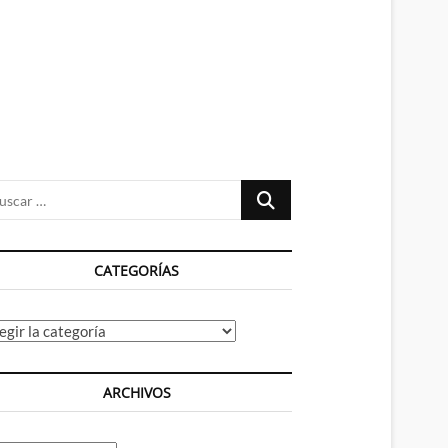
n
ú
Buscar
…
CATEGORÍAS
tegorías
ARCHIVOS