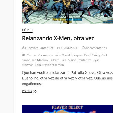
CÓMIC
Relanzando X-Men, otra vez
Diógenes Pantarújez
18/03/2024
32 comentarios
Carmen Carnero
comics
David Marquez
Eve L Ewing
Gail
Simon
Jed MacKay
La Patrulla X
Marvel
mutantes
Ryan
Stegman
Tom Brevoort
x-men
Que han vuelto a relanzar la Patrulla X, oye. Otra vez.
Bueno, no, otra vez de otra vez y otra vez. Que no nos
engañemos,…
Relanzando
Ver más
X-
Men,
otra
vez