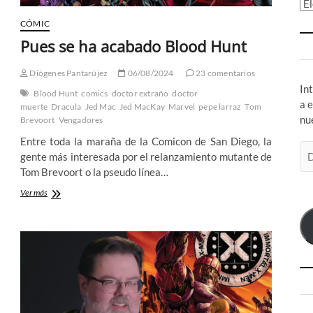
Ar
CÓMIC
Pues se ha acabado Blood Hunt
Diógenes Pantarújez
06/08/2024
23 comentarios
In
Blood Hunt
comics
doctor extraño
doctor
a 
muerte
Dracula
Jed Mac
Jed MacKay
Marvel
pepe larraz
Tom
nu
Brevoort
Vengadores
Entre toda la maraña de la Comicon de San Diego, la
Di
gente más interesada por el relanzamiento mutante de
de
Tom Brevoort o la pseudo línea…
co
Pues
Ver más
el
se
ha
acabado
Blood
Hunt