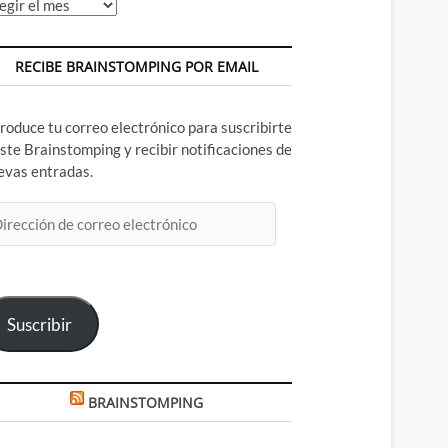
chivos
RECIBE BRAINSTOMPING POR EMAIL
troduce tu correo electrónico para suscribirte
este Brainstomping y recibir notificaciones de
evas entradas.
rección
rreo
ectrónico
Suscribir
BRAINSTOMPING