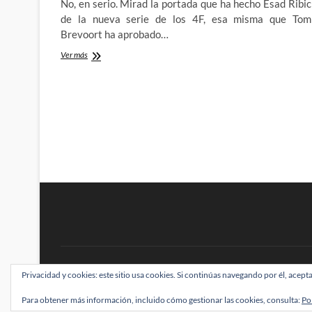
No, en serio. Mirad la portada que ha hecho Esad Ribic
unidad
independiente
de la nueva serie de los 4F, esa misma que Tom
Brevoort ha aprobado…
Los
Ver más
4
Fantásticos
vuelven
con
un
Ben
Grimm…
Distinto
BRAINSTOMPING
Privacidad y cookies: este sitio usa cookies. Si continúas navegando por él, acepta
| Diseñado por:
Theme Freesia
|
WordPress
| ©
Para obtener más información, incluido cómo gestionar las cookies, consulta:
Po