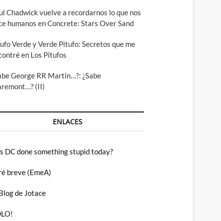
ul Chadwick vuelve a recordarnos lo que nos
ce humanos en Concrete: Stars Over Sand
tufo Verde y Verde Pitufo: Secretos que me
contré en Los Pitufos
abe George RR Martin…?: ¿Sabe
aremont…? (II)
ENLACES
s DC done something stupid today?
ré breve (EmeA)
 Blog de Jotace
LO!