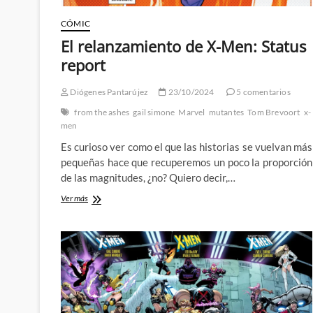
CÓMIC
El relanzamiento de X-Men: Status
report
Diógenes Pantarújez
23/10/2024
5 comentarios
from the ashes
gail simone
Marvel
mutantes
Tom Brevoort
x-
men
Es curioso ver como el que las historias se vuelvan más
pequeñas hace que recuperemos un poco la proporción
de las magnitudes, ¿no? Quiero decir,…
El
Ver más
relanzamiento
de
X-
Men:
Status
report