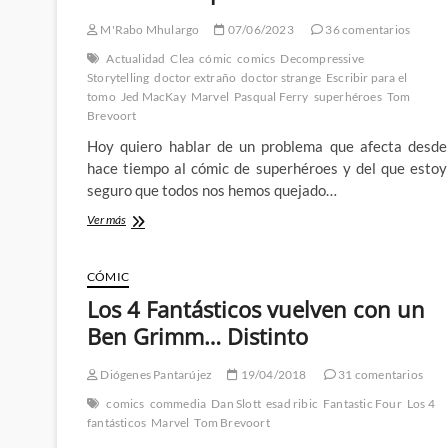
M'Rabo Mhulargo
07/06/2023
36 comentarios
Actualidad
Clea
cómic
comics
Decompressive
Storytelling
doctor extraño
doctor strange
Escribir para el
tomo
Jed MacKay
Marvel
Pasqual Ferry
superhéroes
Tom
Brevoort
Hoy quiero hablar de un problema que afecta desde
hace tiempo al cómic de superhéroes y del que estoy
seguro que todos nos hemos quejado…
El
Ver más
Doctor
Extraño
de
CÓMIC
Jed
Los 4 Fantásticos vuelven con un
Mackay
y
Ben Grimm… Distinto
Pasqual
Ferry
Diógenes Pantarújez
19/04/2018
31 comentarios
y
el
comics
commedia
Dan Slott
esad ribic
Fantastic Four
Los 4
Cómic
fantásticos
Marvel
Tom Brevoort
como