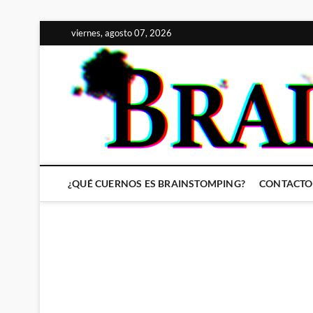
Saltar
viernes, agosto 07, 2026
al
contenido
¿QUÉ CUERNOS ES BRAINSTOMPING?
CONTACTO