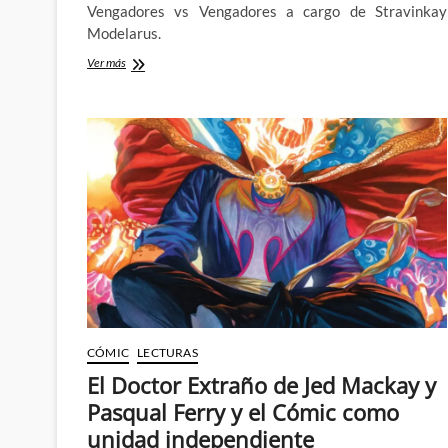
Vengadores vs Vengadores a cargo de Stravinkay
Modelarus.
Asalto
Ver más
a
la
Mansión
vs
Desunidos
–
La
semana
de
los
Asistentes
CÓMIC
LECTURAS
El Doctor Extraño de Jed Mackay y
Pasqual Ferry y el Cómic como
unidad independiente