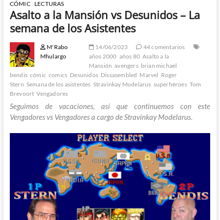
CÓMIC
LECTURAS
Asalto a la Mansión vs Desunidos – La
semana de los Asistentes
M'Rabo
14/06/2023
44 comentarios
Mhulargo
años 2000
años 80
Asalto a la
Mansión
avengers
brian michael
bendis
cómic
comics
Desunidos
Dissasembled
Marvel
Roger
Stern
Semana de los asistentes
Stravinkay Modelarus
superhéroes
Tom
Brevoort
Vengadores
Seguimos de vacaciones, así que continuemos con este
Vengadores vs Vengadores a cargo de Stravinkay Modelarus.