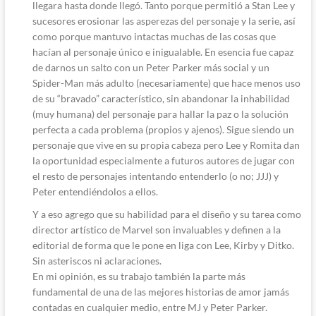
llegara hasta donde llegó. Tanto porque permitió a Stan Lee y
sucesores erosionar las asperezas del personaje y la serie, así
como porque mantuvo intactas muchas de las cosas que
hacían al personaje único e inigualable. En esencia fue capaz
de darnos un salto con un Peter Parker más social y un
Spider-Man más adulto (necesariamente) que hace menos uso
de su “bravado” característico, sin abandonar la inhabilidad
(muy humana) del personaje para hallar la paz o la solución
perfecta a cada problema (propios y ajenos). Sigue siendo un
personaje que vive en su propia cabeza pero Lee y Romita dan
la oportunidad especialmente a futuros autores de jugar con
el resto de personajes intentando entenderlo (o no; JJJ) y
Peter entendiéndolos a ellos.
Y a eso agrego que su habilidad para el diseño y su tarea como
director artístico de Marvel son invaluables y definen a la
editorial de forma que le pone en liga con Lee, Kirby y Ditko.
Sin asteriscos ni aclaraciones.
En mi opinión, es su trabajo también la parte más
fundamental de una de las mejores historias de amor jamás
contadas en cualquier medio, entre MJ y Peter Parker.