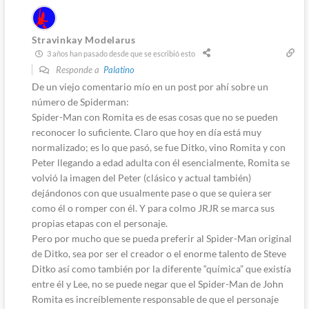
Stravinkay Modelarus
3 años han pasado desde que se escribió esto
Responde a
Palatino
De un viejo comentario mío en un post por ahí sobre un
número de Spiderman:
Spider-Man con Romita es de esas cosas que no se pueden
reconocer lo suficiente. Claro que hoy en día está muy
normalizado; es lo que pasó, se fue Ditko, vino Romita y con
Peter llegando a edad adulta con él esencialmente, Romita se
volvió la imagen del Peter (clásico y actual también)
dejándonos con que usualmente pase o que se quiera ser
como él o romper con él. Y para colmo JRJR se marca sus
propias etapas con el personaje.
Pero por mucho que se pueda preferir al Spider-Man original
de Ditko, sea por ser el creador o el enorme talento de Steve
Ditko así como también por la diferente “química” que existía
entre él y Lee, no se puede negar que el Spider-Man de John
Romita es increíblemente responsable de que el personaje