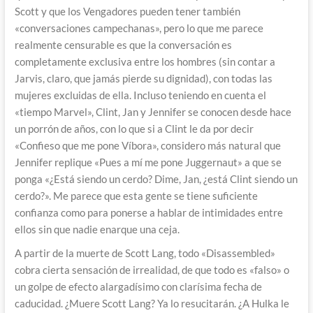
Scott y que los Vengadores pueden tener también
«conversaciones campechanas», pero lo que me parece
realmente censurable es que la conversación es
completamente exclusiva entre los hombres (sin contar a
Jarvis, claro, que jamás pierde su dignidad), con todas las
mujeres excluidas de ella. Incluso teniendo en cuenta el
«tiempo Marvel», Clint, Jan y Jennifer se conocen desde hace
un porrón de años, con lo que si a Clint le da por decir
«Confieso que me pone Víbora», considero más natural que
Jennifer replique «Pues a mí me pone Juggernaut» a que se
ponga «¿Está siendo un cerdo? Dime, Jan, ¿está Clint siendo un
cerdo?». Me parece que esta gente se tiene suficiente
confianza como para ponerse a hablar de intimidades entre
ellos sin que nadie enarque una ceja.
A partir de la muerte de Scott Lang, todo «Disassembled»
cobra cierta sensación de irrealidad, de que todo es «falso» o
un golpe de efecto alargadísimo con clarísima fecha de
caducidad. ¿Muere Scott Lang? Ya lo resucitarán. ¿A Hulka le