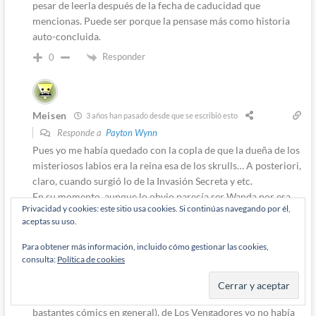
pesar de leerla después de la fecha de caducidad que
mencionas. Puede ser porque la pensase más como historia
auto-concluida.
Responder
0
Meisen
3 años han pasado desde que se escribió esto
Responde a
Payton Wynn
Pues yo me había quedado con la copla de que la dueña de los
misteriosos labios era la reina esa de los skrulls… A posteriori,
claro, cuando surgió lo de la Invasión Secreta y etc.
En su momento, aunque lo obvio parecía ser Wanda por esa
Privacidad y cookies: este sitio usa cookies. Si continúas navegando por él,
sospechosa aparición en sombras, como luego se mostraba
aceptas su uso.
no ya una pareja, sino todo un grupo entero en sombras
planeando la caída de los Vengatas y supuestamente siendo
Para obtener más información, incluido cómo gestionar las cookies,
los responsables de manipularlo todo, imaginé que Wanda, si
consulta:
Política de cookies
era causante de algo, estaba siendo manipulada por ellos.
Hay que tener en cuenta que, aunque ya había leído súpers (y
bastantes cómics en general), de Los Vengadores yo no había