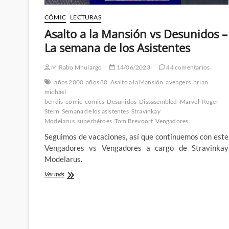
CÓMIC
LECTURAS
Asalto a la Mansión vs Desunidos –
La semana de los Asistentes
M'Rabo Mhulargo
14/06/2023
44 comentarios
años 2000
años 80
Asalto a la Mansión
avengers
brian
michael
bendis
cómic
comics
Desunidos
Dissasembled
Marvel
Roger
Stern
Semana de los asistentes
Stravinkay
Modelarus
superhéroes
Tom Brevoort
Vengadores
Seguimos de vacaciones, así que continuemos con este
Vengadores vs Vengadores a cargo de Stravinkay
Modelarus.
Asalto
Ver más
a
la
Mansión
vs
Desunidos
–