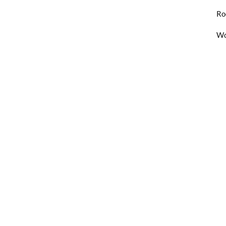
Ro
Wo