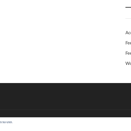
Ac
Fe
Fe
Wo
s su uso.
 Todos los derechos reservados