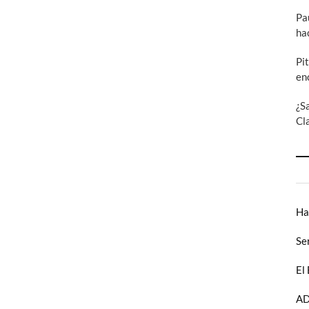
Pa
ha
Pi
en
¿S
Cl
Ha
Se
El
AD