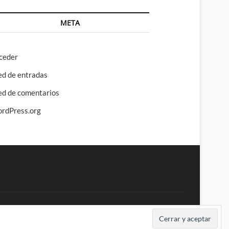
META
ceder
ed de entradas
ed de comentarios
rdPress.org