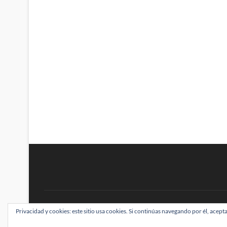
BRAINSTOMPING
Privacidad y cookies: este sitio usa cookies. Si continúas navegando por él, acepta
| Diseñado por:
Theme Freesia
|
WordPress
| ©