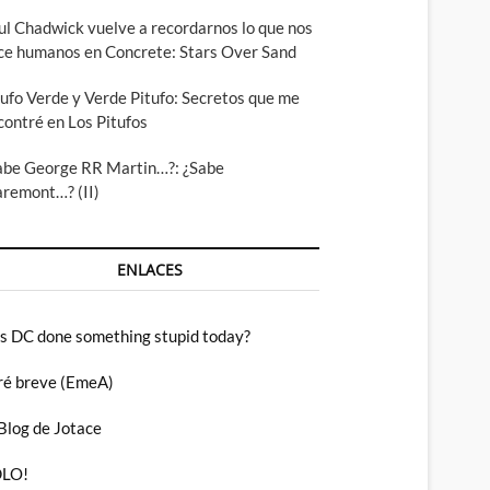
ul Chadwick vuelve a recordarnos lo que nos
ce humanos en Concrete: Stars Over Sand
tufo Verde y Verde Pitufo: Secretos que me
contré en Los Pitufos
abe George RR Martin…?: ¿Sabe
aremont…? (II)
ENLACES
s DC done something stupid today?
ré breve (EmeA)
 Blog de Jotace
LO!