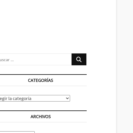
n
ú
Buscar
…
CATEGORÍAS
tegorías
ARCHIVOS