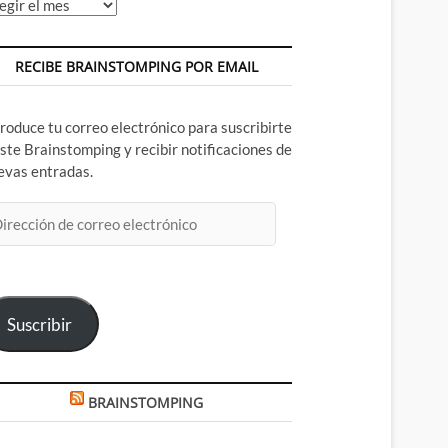
chivos
RECIBE BRAINSTOMPING POR EMAIL
troduce tu correo electrónico para suscribirte
este Brainstomping y recibir notificaciones de
evas entradas.
rección
rreo
ectrónico
Suscribir
BRAINSTOMPING