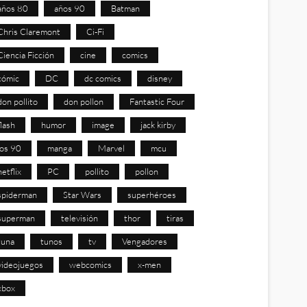
años 80
años 90
Batman
Chris Claremont
Ci-Fi
Ciencia Ficción
cine
comics
cómic
DC
dc comics
disney
don pollito
don pollon
Fantastic Four
flash
humor
image
jack kirby
los 90
manga
Marvel
mcu
netflix
PC
pollito
pollon
spiderman
Star Wars
superhéroes
superman
televisión
thor
tiras
tuna
tunos
tv
Vengadores
videojuegos
webcomics
x-men
xbox