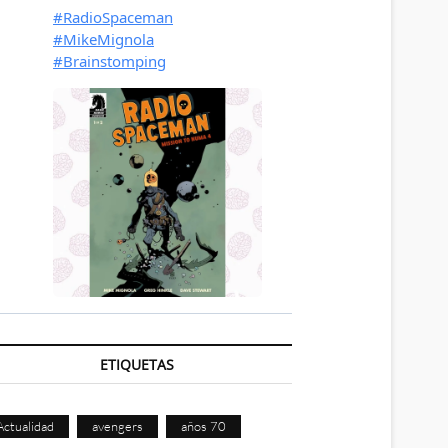
ETIQUETAS
Actualidad
avengers
años 70