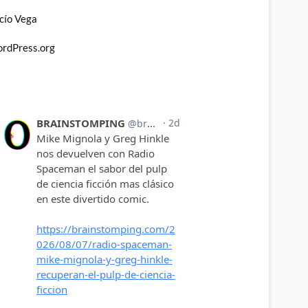
cío Vega
rdPress.org