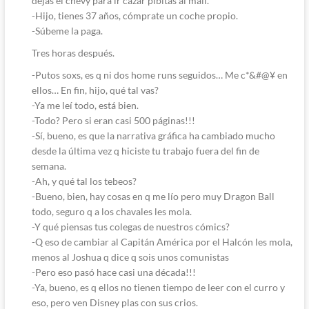
dejas el chevy para ir cazar pibitas al mall.
-Hijo, tienes 37 años, cómprate un coche propio.
-Súbeme la paga.
Tres horas después.
-Putos soxs, es q ni dos home runs seguidos… Me c*&#@¥ en
ellos… En fin, hijo, qué tal vas?
-Ya me leí todo, está bien.
-Todo? Pero si eran casi 500 páginas!!!
-Sí, bueno, es que la narrativa gráfica ha cambiado mucho
desde la última vez q hiciste tu trabajo fuera del fin de
semana.
-Ah, y qué tal los tebeos?
-Bueno, bien, hay cosas en q me lío pero muy Dragon Ball
todo, seguro q a los chavales les mola.
-Y qué piensas tus colegas de nuestros cómics?
-Q eso de cambiar al Capitán América por el Halcón les mola,
menos al Joshua q dice q sois unos comunistas
-Pero eso pasó hace casi una década!!!
-Ya, bueno, es q ellos no tienen tiempo de leer con el curro y
eso, pero ven Disney plas con sus crios.