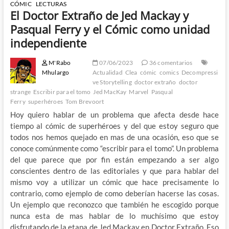
CÓMIC
LECTURAS
El Doctor Extraño de Jed Mackay y
Pasqual Ferry y el Cómic como unidad
independiente
M'Rabo
07/06/2023
36 comentarios
Mhulargo
Actualidad
Clea
cómic
comics
Decompressi
ve Storytelling
doctor extraño
doctor
strange
Escribir para el tomo
Jed MacKay
Marvel
Pasqual
Ferry
superhéroes
Tom Brevoort
Hoy quiero hablar de un problema que afecta desde hace
tiempo al cómic de superhéroes y del que estoy seguro que
todos nos hemos quejado en mas de una ocasión, eso que se
conoce comúnmente como “escribir para el tomo”. Un problema
del que parece que por fin están empezando a ser algo
conscientes dentro de las editoriales y que para hablar del
mismo voy a utilizar un cómic que hace precisamente lo
contrario, como ejemplo de como deberían hacerse las cosas.
Un ejemplo que reconozco que también he escogido porque
nunca esta de mas hablar de lo muchísimo que estoy
disfrutando de la etapa de Jed Mackay en Doctor Extraño. Eso