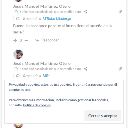
Jesús Manuel Martínez Otero
3 años han pasado desde que se escribió esto
Responde a
M'Rabo Mhulargo
Bueno, lo reconoce porque al fin no tiene al sureño en la
serie.?
Responder
0
Jesús Manuel Martínez Otero
3 años han pasado desde que se escribió esto
Responde a
Miki
No, si de Aaron ya hablamos a menudo (?…y no veas de sus
Privacidad y cookies: este sitio usa cookies. Si continúas navegando por él,
Vengadores ?). A Cantwell suele apreciable la crítica, a mí
aceptas su uso.
suele decepcionarme mucho (como North, Zdarsky, Snyder y
Para obtener más información, incluido cómo gestionar las cookies,
tantos otros que prefiero evitar).
consulta:
Política de cookies
Responder
0