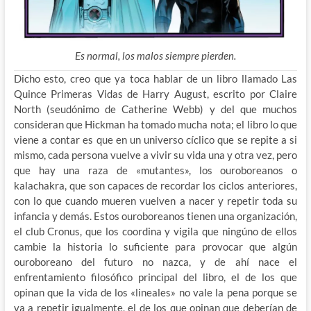
Es normal, los malos siempre pierden.
Dicho esto, creo que ya toca hablar de un libro llamado Las
Quince Primeras Vidas de Harry August, escrito por Claire
North (seudónimo de Catherine Webb) y del que muchos
consideran que Hickman ha tomado mucha nota; el libro lo que
viene a contar es que en un universo cíclico que se repite a si
mismo, cada persona vuelve a vivir su vida una y otra vez, pero
que hay una raza de «mutantes», los ouroboreanos o
kalachakra, que son capaces de recordar los ciclos anteriores,
con lo que cuando mueren vuelven a nacer y repetir toda su
infancia y demás. Estos ouroboreanos tienen una organización,
el club Cronus, que los coordina y vigila que ningúno de ellos
cambie la historia lo suficiente para provocar que algún
ouroboreano del futuro no nazca, y de ahí nace el
enfrentamiento filosófico principal del libro, el de los que
opinan que la vida de los «lineales» no vale la pena porque se
va a repetir igualmente, el de los que opinan que deberían de