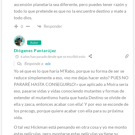
ascensión planetaria sea diferente, pero puedes tener razón y
todo lo que pretende es que no la encuentre destino y mate a
todo dios.
Responder
0
Autor
Diógenes Pantarújez
6 años han pasado desde que se escribió esto
Responde a
wix
Yo sé que es lo que haría M’Rabo, porque su forma de ser se
reduce simplemente a eso, «no me dejas hacer esto? PUES NO
PARARÉ HASTA CONSEGUIRLO!» que aplicado a Moira sería
eso, pasarse vidas y vidas conociendo mutantes y formas de
extender el mutantismo hasta que hasta Destino se olvide de
ella y zasca, entonces acabar con ella! Y por eso se esconde de
los precogs, porque quiere acabar con ella para su próxima
vida.
O tal vez Hickman está pensando en otra cosa y yo me monto
estas películas, pero montarse estas películas ya tiene su