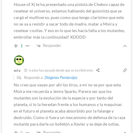
House of X) te ha presentado una pistola de Chekov capaz de
resetear el universo, estamos hablando del guionista que se
cargó el multiverso, pues como que tengo clarísimo que este
no se va a resistir a sacar todo de madre, matar a Moira y
resetear cositas. Y eso es lo que les hacía falta a los mutantes,
embrollar más la continuidad! XDDDD
Responder
1
wix
6 años han pasado desde que se escribió esto
Responde a
Diógenes Pantarújez
No creo que vayan por ahí los tiros, a mi no se por que esta
Moira me recuerda a Jenny Sparks. Parece ser que los
mutantes son la evolución de la especie y por tanto del
planeta, si lo la heredan frente a los humanos y la maquinas
en el futuro el planeta acaba absorbido por la falange y
destruido. Como si fuera un mecanismo de defensa de la raza
mutante para darle un bofetón a Xavier y se deje de ostias.
Responder
0