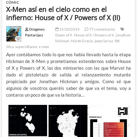
CÓMIC
X-Men así en el cielo como en el
infierno: House of X / Powers of X (II)
Diógenes
15/10/2019
77 comentarios
Pantarújez
Dawn of X
House of X / Powers of X
jonathan
hickman
Marte Gracia
pepe larraz
RB
Silva
supervillanos
x-men
Ayer contábamos todo lo que nos había llevado hasta la etapa
Hickman de X-Men y prometíamos extendernos sobre House
of X y Powers of X, las dos miniseries con las que Marvel ha
dado el pistoletazo de salida al relanzamiento mutante
propiciado por Jonathan Hickman y amigos. Como sé que
algunos de vosotros queréis saber de que va el tema, voy a
contaros un poco de que va la historia…