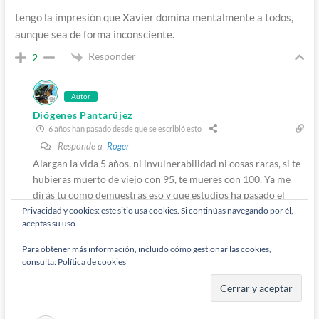
tengo la impresión que Xavier domina mentalmente a todos,
aunque sea de forma inconsciente.
Responder
2
Autor
Diógenes Pantarújez
6 años han pasado desde que se escribió esto
Responde a
Roger
Alargan la vida 5 años, ni invulnerabilidad ni cosas raras, si te
hubieras muerto de viejo con 95, te mueres con 100. Ya me
dirás tu como demuestras eso y que estudios ha pasado el
fármaco para demostrar que funciona!
Privacidad y cookies: este sitio usa cookies. Si continúas navegando por él,
aceptas su uso.
Y sobre lo de Israel… Como que no creo que sea casual que
hable de Israel justo en el primer número de todo este follón.
Para obtener más información, incluido cómo gestionar las cookies,
Pero sí, está feísimo que diga que Jerusalén es Israel y
consulta:
Política de cookies
ningunee a los palestinos, pero Perlmutter patatas.
Responder
4