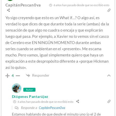
CapitánPescan0va
6 años han pasado desde que se escribió esto
Yo sigo creyendo que esto es un What if…? O algo así, es
verdad lo que dices de que durante toda la serie (ambas) da la
sensación de que algo no cuadra o encaja y que explicarán
luego qué pasa. Por ejemplo, a Xavier no lo vemos sin el casco
de Cerebro ese EN NINGÚN MOMENTO durante ambas
series cuando se ambientan en el «presente». Me escama
mucho. Pero vamos, igual simplemente quiero que haya un
explicación a este despropósito diferente a «porque Hickman
así lo quiso».
Responder
4
Autor
Diógenes Pantarújez
6 años han pasado desde que se escribió esto
Responde a
CapitánPescan0va
Estamos hablando de que desde el minuto uno (o el 2 de