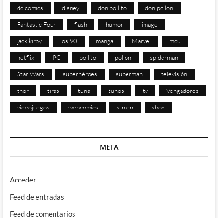
dc comics
disney
don pollito
don pollon
Fantastic Four
flash
humor
image
jack kirby
los 90
manga
Marvel
mcu
netflix
PC
pollito
pollon
spiderman
Star Wars
superhéroes
superman
televisión
thor
tiras
tuna
tunos
tv
Vengadores
videojuegos
webcomics
x-men
xbox
META
Acceder
Feed de entradas
Feed de comentarios