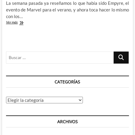
La semana pasada ya reseñamos lo que había sido Empyre, el
evento de Marvel para el verano, y ahora toca hacer lo mismo
con los…
Avengers:
Ver más
Empyre
Aftermath
de
Al
Ewing
Buscar
y
Valerio
…
Schiti
–
De
CATEGORÍAS
celebraciones
y
futuros
siniestros
Categorías
ARCHIVOS