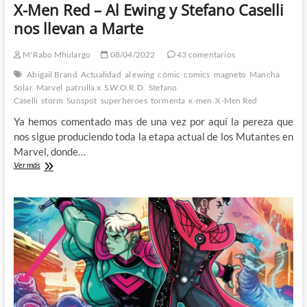
X-Men Red – Al Ewing y Stefano Caselli
nos llevan a Marte
M'Rabo Mhulargo
08/04/2022
43 comentarios
Abigail Brand
Actualidad
al ewing
cómic
comics
magneto
Mancha
Solar
Marvel
patrulla x
S.W.O.R.D.
Stefano
Caselli
storm
Sunspot
superhéroes
tormenta
x-men
X-Men Red
Ya hemos comentado mas de una vez por aquí la pereza que
nos sigue produciendo toda la etapa actual de los Mutantes en
Marvel, donde…
X-
Ver más
Men
Red
–
Al
Ewing
y
Stefano
Caselli
nos
llevan
a