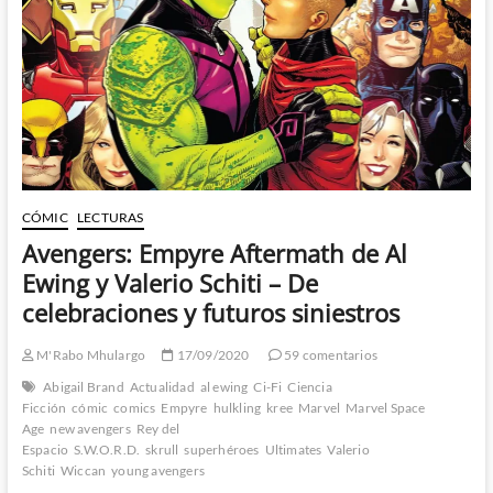
Marte
Gracia
nos
llevan
hacia
donde
ningún
mutante
ha
ido
jamas
CÓMIC
LECTURAS
Avengers: Empyre Aftermath de Al
Ewing y Valerio Schiti – De
celebraciones y futuros siniestros
M'Rabo Mhulargo
17/09/2020
59 comentarios
Abigail Brand
Actualidad
al ewing
Ci-Fi
Ciencia
Ficción
cómic
comics
Empyre
hulkling
kree
Marvel
Marvel Space
Age
new avengers
Rey del
Espacio
S.W.O.R.D.
skrull
superhéroes
Ultimates
Valerio
Schiti
Wiccan
young avengers