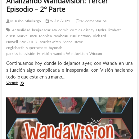
Analizando Wandavision: Tercer
Episodio – 2º Parte
M'Rabo Mhulargo
26/01/2021
16 comentarios
Actualidad
bruja escarlata
cómic
comics
disney
Hydra
lizabeth
olsen
Marvel
mcu
Monica Rambeau
Paul Bettany
Richard
Howell
S.W.O.R.D.
scarlet witch
Speed
steve
engleharth
superhéroes
tayonah
parriss
televisión
tv
visión
wanda
Wandavision
Wiccan
Continuamos hoy donde lo dejamos ayer, con Wanda en una
situación algo complicada e inesperada, con Visión haciendo
todo lo que esta en su mano…
Analizando
Ver más
Wandavision:
Tercer
Episodio
–
2º
Parte