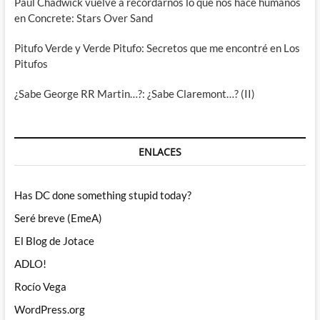
Paul Chadwick vuelve a recordarnos lo que nos hace humanos
en Concrete: Stars Over Sand
Pitufo Verde y Verde Pitufo: Secretos que me encontré en Los
Pitufos
¿Sabe George RR Martin…?: ¿Sabe Claremont…? (II)
ENLACES
Has DC done something stupid today?
Seré breve (EmeA)
El Blog de Jotace
ADLO!
Rocío Vega
WordPress.org