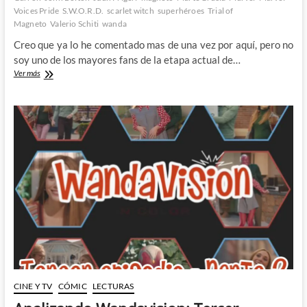
Voices Pride
S.W.O.R.D.
scarlet witch
superhéroes
Trial of
Magneto
Valerio Schiti
wanda
Creo que ya lo he comentado mas de una vez por aquí, pero no
soy uno de los mayores fans de la etapa actual de…
La
Ver más
semana
de
rehabilitar
a
Magneto…
¿Y
de
devolverle
lo
que
le
quitaron?
CINE Y TV
CÓMIC
LECTURAS