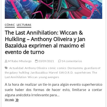
Marte
CÓMIC
LECTURAS
The Last Annihilation: Wiccan &
Hulkling – Anthony Oliveira y Jan
Bazaldua exprimen al maximo el
evento de turno
M'Rabo Mhulargo
03/09/2021
14 comentarios
Actualidad
Anthony Oliveira
cómic
comics
Dormammu
guardians of
the galaxy
hulkling
Jan Bazaldua
Marvel
S.W.O.R.D.
superhéroes
The
Last Annihilation
Wiccan
young avengers
A la hora de realizar un tie-in para algún evento superheroico
suele haber dos formas de hacer esto, limitarse a contar
alguna anécdota irrelevante para…
The
Ver más
Last