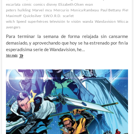
escarlata
cómic
comics
disney
Elizabeth Olsen
evan
peters
hulkling
Marvel
mcu
Mercurio
Monica Rambeau
Paul Bettany
Pietro
Maximoff
Quicksilver
S.W.O.R.D.
scarlet
witch
Speed
superhéroes
televisión
tv
visión
wanda
Wandavision
Wiccan
y
avengers
Para terminar la semana de forma relajada sin cansarme
demasiado, y aprovechando que hoy se ha estrenado por fin la
esperadisima serie de Wandavision, he…
Hoy
Ver más
se
estrena
Wandavision
y
estas
son
las
10
cosas
que
espero
encontrarme
en
ella