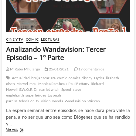
CINE Y TV
CÓMIC
LECTURAS
Analizando Wandavision: Tercer
Episodio – 1º Parte
M'Rabo Mhulargo
25/01/2021
19 comentarios
Actualidad
bruja escarlata
cómic
comics
disney
Hydra
lizabeth
olsen
Marvel
mcu
Monica Rambeau
Paul Bettany
Richard
Howell
S.W.O.R.D.
scarlet witch
Speed
steve
engleharth
superhéroes
tayonah
parriss
televisión
tv
visión
wanda
Wandavision
Wiccan
La espera semanal entre episodios se hace dura pero vale la
pena, a no ser que uno sea como Diógenes que se ha rendido
y…
Analizando
Ver más
Wandavision: