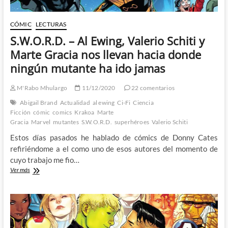
CÓMIC
LECTURAS
S.W.O.R.D. – Al Ewing, Valerio Schiti y
Marte Gracia nos llevan hacia donde
ningún mutante ha ido jamas
M'Rabo Mhulargo
11/12/2020
22 comentarios
Abigail Brand
Actualidad
al ewing
Ci-Fi
Ciencia
Ficción
cómic
comics
Krakoa
Marte
Gracia
Marvel
mutantes
S.W.O.R.D.
superhéroes
Valerio Schiti
Estos días pasados he hablado de cómics de Donny Cates
refiriéndome a el como uno de esos autores del momento de
cuyo trabajo me fio…
S.W.O.R.D.
Ver más
–
Al
Ewing,
Valerio
Schiti
y