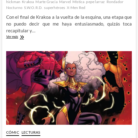
hickman
Krakoa
Marte Gracia
Marvel
Mística
pepe larraz
Rondador
Nocturno
S.W.O.R.D.
superhéroes
X-Men Red
Con el final de Krakoa a la vuelta de la esquina, una etapa que
no puedo decir que me haya entusiasmado, quizás toca
recapitular y…
Cinco
Ver más
cosas
que
me
gustaron
de
la
Era
de
Krakoa
CÓMIC
LECTURAS