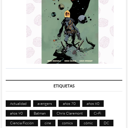
ETIQUETAS
Actualidad
avengers
años 70
años 80
años 90
Batman
Chris Claremont
Ci-Fi
Ciencia Ficción
cine
comics
cómic
DC