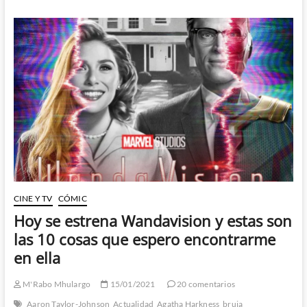
Tercer
Episodio
–
1º
Parte
CINE Y TV
CÓMIC
Hoy se estrena Wandavision y estas son
las 10 cosas que espero encontrarme
en ella
M'Rabo Mhulargo
15/01/2021
20 comentarios
Aaron Taylor-Johnson
Actualidad
Agatha Harkness
bruja