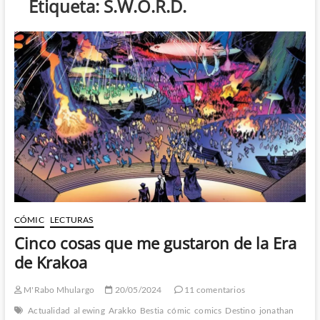
Etiqueta:
S.W.O.R.D.
CÓMIC
LECTURAS
Cinco cosas que me gustaron de la Era
de Krakoa
M'Rabo Mhulargo
20/05/2024
11 comentarios
Actualidad
al ewing
Arakko
Bestia
cómic
comics
Destino
jonathan