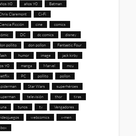
años 80
años 90
Batman
Chris Claremont
Ci-Fi
Ciencia Ficción
cine
comics
cómic
DC
dc comics
disney
don pollito
don pollon
Fantastic Four
flash
humor
image
jack kirby
los 90
manga
Marvel
mcu
netflix
PC
pollito
pollon
spiderman
Star Wars
superhéroes
superman
televisión
thor
tiras
tuna
tunos
tv
Vengadores
videojuegos
webcomics
x-men
xbox