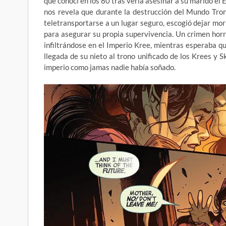
que conocí en los 80 tras verla asesinar a su marido el
nos revela que durante la destrucción del Mundo Tron
teletransportarse a un lugar seguro, escogió dejar mori
para asegurar su propia supervivencia. Un crimen horr
infiltrándose en el Imperio Kree, mientras esperaba qu
llegada de su nieto al trono unificado de los Krees y
imperio como jamas nadie había soñado.