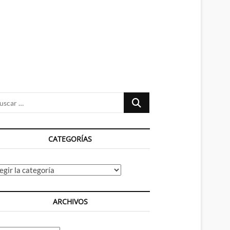
n
ú
Buscar
…
CATEGORÍAS
tegorías
ARCHIVOS