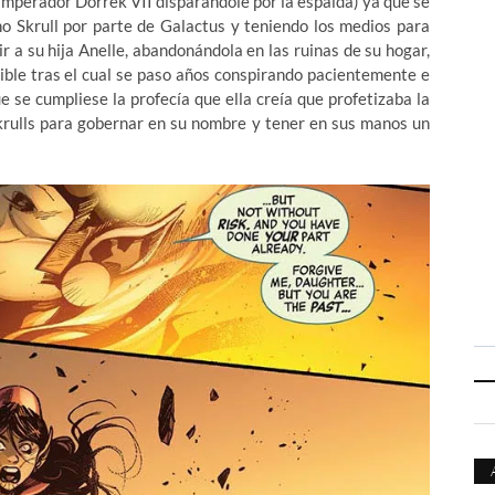
 Emperador Dorrek VII disparándole por la espalda) ya que se
o Skrull por parte de Galactus y teniendo los medios para
r a su hija Anelle, abandonándola en las ruinas de su hogar,
ible tras el cual se paso años conspirando pacientemente e
e se cumpliese la profecía que ella creía que profetizaba la
 Skrulls para gobernar en su nombre y tener en sus manos un