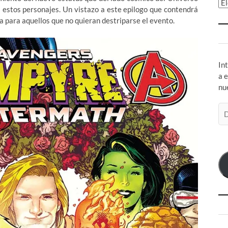
Ar
a estos personajes. Un vistazo a este epilogo que contendrá
la para aquellos que no quieran destriparse el evento.
In
a 
nu
Di
de
co
el