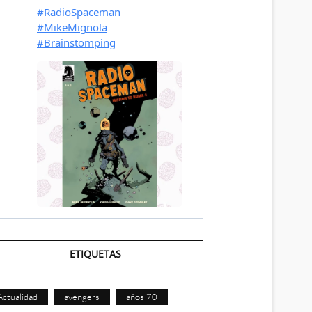
ETIQUETAS
Actualidad
avengers
años 70