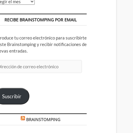
chivos
RECIBE BRAINSTOMPING POR EMAIL
troduce tu correo electrónico para suscribirte
este Brainstomping y recibir notificaciones de
evas entradas.
rección
rreo
ectrónico
Suscribir
BRAINSTOMPING