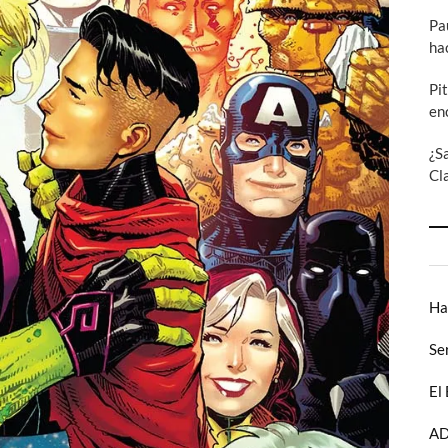
Pa
ha
Pi
en
¿S
Cl
Ha
Se
El
AD