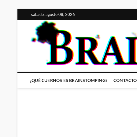
Saltar
sábado, agosto 08, 2026
al
contenido
¿QUÉ CUERNOS ES BRAINSTOMPING?
CONTACTO