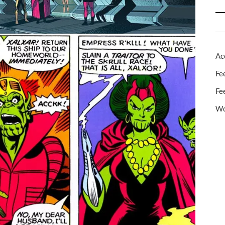
Ac
Fe
Fe
Wo