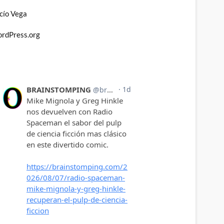
cío Vega
rdPress.org