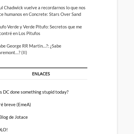
ul Chadwick vuelve a recordarnos lo que nos
ce humanos en Concrete: Stars Over Sand
tufo Verde y Verde Pitufo: Secretos que me
contré en Los Pitufos
abe George RR Martin…?: ¿Sabe
aremont…? (II)
ENLACES
s DC done something stupid today?
ré breve (EmeA)
 Blog de Jotace
LO!