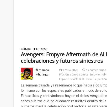
CÓMIC
LECTURAS
Avengers: Empyre Aftermath de Al E
celebraciones y futuros siniestros
M'Rabo
17/09/2020
59 comentarios
Mhulargo
Ficción
cómic
comics
Empyre
hulk
Espacio
S.W.O.R.D.
skrull
superhér
La semana pasada ya reseñamos lo que había sido Empy
lo mismo con los especiales publicados a modo de epíl
Fantásticos y centrándonos hoy en el de los Vengadore
cabos sueltos que no quedaron resueltos dentro de la 
números mas) la celebración post victoria, el establec