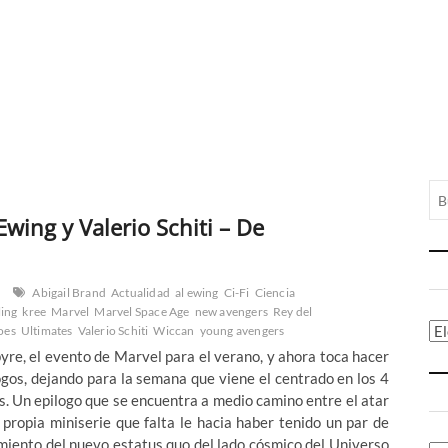
wing y Valerio Schiti – De
Abigail Brand
Actualidad
al ewing
Ci-Fi
Ciencia
ling
kree
Marvel
Marvel Space Age
new avengers
Rey del
Ca
oes
Ultimates
Valerio Schiti
Wiccan
young avengers
re, el evento de Marvel para el verano, y ahora toca hacer
ogos, dejando para la semana que viene el centrado en los 4
s. Un epilogo que se encuentra a medio camino entre el atar
propia miniserie que falta le hacia haber tenido un par de
imiento del nuevo estatus quo del lado cósmico del Universo