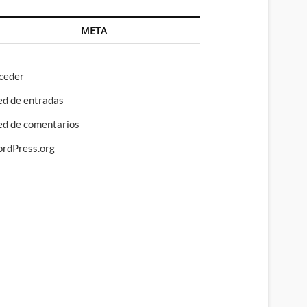
META
ceder
ed de entradas
ed de comentarios
rdPress.org