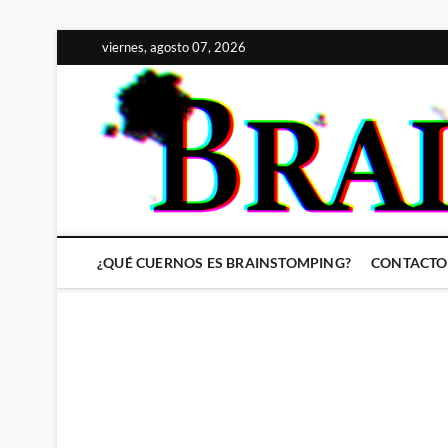
Saltar
viernes, agosto 07, 2026
al
contenido
¿QUÉ CUERNOS ES BRAINSTOMPING?
CONTACTO