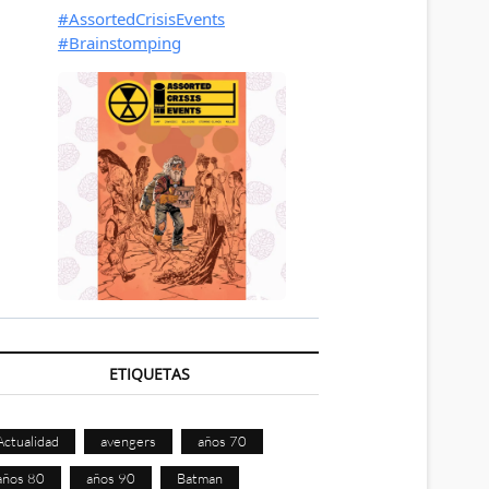
ETIQUETAS
Actualidad
avengers
años 70
años 80
años 90
Batman