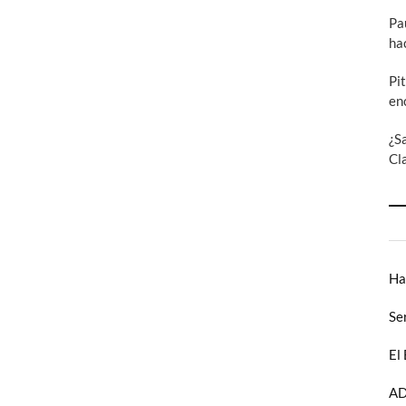
1º
Parte
Pa
ha
Pi
en
¿S
Cl
Ha
Se
El
AD