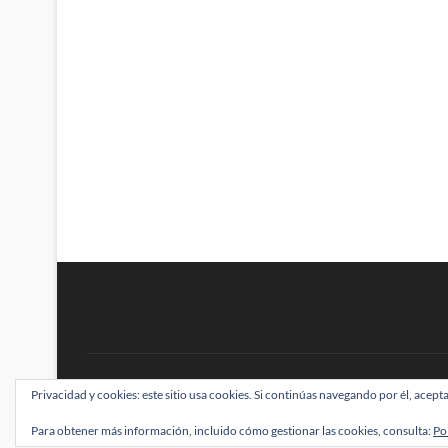
BRAINSTOMPING
Privacidad y cookies: este sitio usa cookies. Si continúas navegando por él, acepta
| Diseñado por:
Theme Freesia
|
WordPress
| ©
Para obtener más información, incluido cómo gestionar las cookies, consulta:
Po