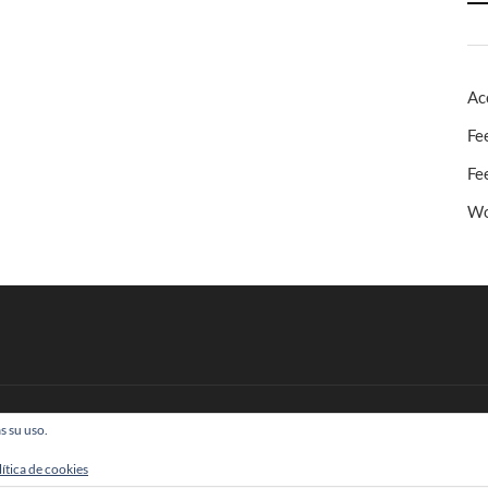
Ac
Fe
Fe
Wo
s su uso.
 Todos los derechos reservados
lítica de cookies