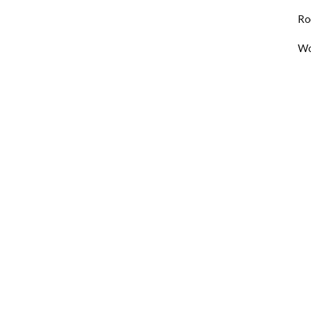
Ro
Wo