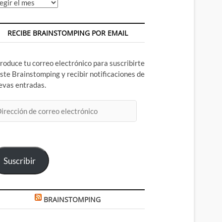
chivos
RECIBE BRAINSTOMPING POR EMAIL
troduce tu correo electrónico para suscribirte
este Brainstomping y recibir notificaciones de
evas entradas.
rección
rreo
ectrónico
Suscribir
BRAINSTOMPING