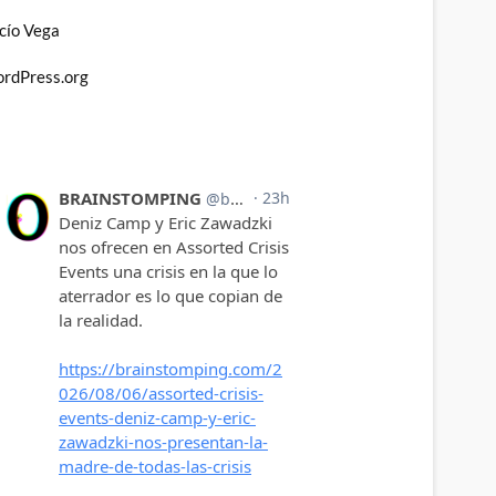
cío Vega
rdPress.org