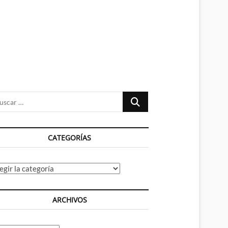
n
ú
Buscar
…
CATEGORÍAS
tegorías
ARCHIVOS