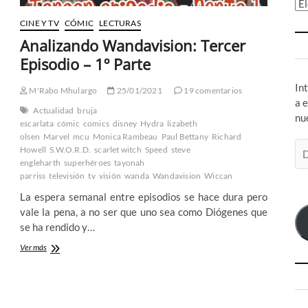
Ar
CINE Y TV
CÓMIC
LECTURAS
Analizando Wandavision: Tercer
Episodio – 1º Parte
In
M'Rabo Mhulargo
25/01/2021
19 comentarios
a 
Actualidad
bruja
nu
escarlata
cómic
comics
disney
Hydra
lizabeth
olsen
Marvel
mcu
Monica Rambeau
Paul Bettany
Richard
Di
Howell
S.W.O.R.D.
scarlet witch
Speed
steve
de
engleharth
superhéroes
tayonah
co
parriss
televisión
tv
visión
wanda
Wandavision
Wiccan
el
La espera semanal entre episodios se hace dura pero
vale la pena, a no ser que uno sea como Diógenes que
se ha rendido y…
Analizando
Ver más
Wandavision:
Tercer
Episodio
–