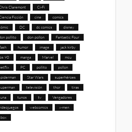
Chris Claremont
Ci-Fi
Ciencia Ficción
cine
comics
cómic
DC
dc comics
disney
don pollito
don pollon
Fantastic Four
flash
humor
image
jack kirby
los 90
manga
Marvel
mcu
netflix
PC
pollito
pollon
spiderman
Star Wars
superhéroes
superman
televisión
thor
tiras
tuna
tunos
tv
Vengadores
videojuegos
webcomics
x-men
xbox