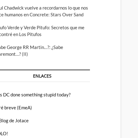
ul Chadwick vuelve a recordarnos lo que nos
ce humanos en Concrete: Stars Over Sand
tufo Verde y Verde Pitufo: Secretos que me
contré en Los Pitufos
abe George RR Martin…?: ¿Sabe
aremont…? (II)
ENLACES
s DC done something stupid today?
ré breve (EmeA)
 Blog de Jotace
LO!