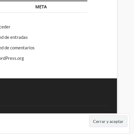
META
ceder
ed de entradas
ed de comentarios
rdPress.org