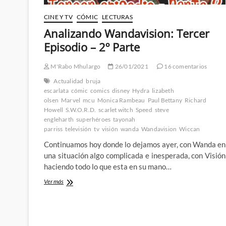
CINE Y TV
CÓMIC
LECTURAS
Analizando Wandavision: Tercer
Episodio – 2º Parte
M'Rabo Mhulargo
26/01/2021
16 comentarios
Actualidad
bruja
escarlata
cómic
comics
disney
Hydra
lizabeth
olsen
Marvel
mcu
Monica Rambeau
Paul Bettany
Richard
Howell
S.W.O.R.D.
scarlet witch
Speed
steve
engleharth
superhéroes
tayonah
parriss
televisión
tv
visión
wanda
Wandavision
Wiccan
Continuamos hoy donde lo dejamos ayer, con Wanda en
una situación algo complicada e inesperada, con Visión
haciendo todo lo que esta en su mano…
Analizando
Ver más
Wandavision:
Tercer
Episodio
–