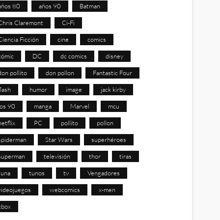
años 80
años 90
Batman
Chris Claremont
Ci-Fi
Ciencia Ficción
cine
comics
cómic
DC
dc comics
disney
don pollito
don pollon
Fantastic Four
flash
humor
image
jack kirby
los 90
manga
Marvel
mcu
netflix
PC
pollito
pollon
spiderman
Star Wars
superhéroes
superman
televisión
thor
tiras
tuna
tunos
tv
Vengadores
videojuegos
webcomics
x-men
xbox