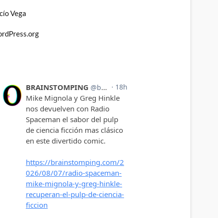
cío Vega
rdPress.org