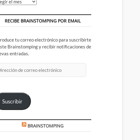
chivos
RECIBE BRAINSTOMPING POR EMAIL
troduce tu correo electrónico para suscribirte
este Brainstomping y recibir notificaciones de
evas entradas.
rección
rreo
ectrónico
Suscribir
BRAINSTOMPING