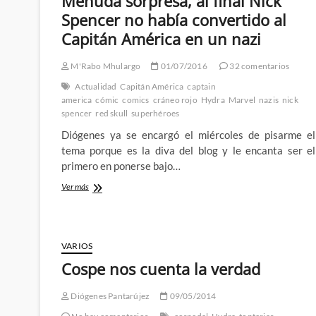
Menuda sorpresa, al final Nick
2º
Parte
Spencer no había convertido al
Capitán América en un nazi
M'Rabo Mhulargo
01/07/2016
32 comentarios
Actualidad
Capitán América
captain
america
cómic
comics
cráneo rojo
Hydra
Marvel
nazis
nick
spencer
red skull
superhéroes
Diógenes ya se encargó el miércoles de pisarme el
tema porque es la diva del blog y le encanta ser el
primero en ponerse bajo…
Menuda
Ver más
sorpresa,
al
final
Nick
VARIOS
Spencer
no
Cospe nos cuenta la verdad
había
convertido
Diógenes Pantarújez
09/05/2014
al
Capitán