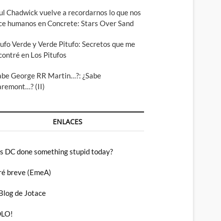
ul Chadwick vuelve a recordarnos lo que nos
ce humanos en Concrete: Stars Over Sand
tufo Verde y Verde Pitufo: Secretos que me
contré en Los Pitufos
abe George RR Martin…?: ¿Sabe
aremont…? (II)
ENLACES
s DC done something stupid today?
ré breve (EmeA)
 Blog de Jotace
LO!