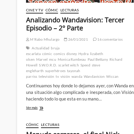
CINE Y TV
CÓMIC
LECTURAS
Analizando Wandavision: Tercer
Episodio – 2º Parte
M'Rabo Mhulargo
26/01/2021
16 comentarios
Actualidad
bruja
escarlata
cómic
comics
disney
Hydra
lizabeth
olsen
Marvel
mcu
Monica Rambeau
Paul Bettany
Richard
Howell
S.W.O.R.D.
scarlet witch
Speed
steve
engleharth
superhéroes
tayonah
parriss
televisión
tv
visión
wanda
Wandavision
Wiccan
Continuamos hoy donde lo dejamos ayer, con Wanda en
una situación algo complicada e inesperada, con Visión
haciendo todo lo que esta en su mano…
Analizando
Ver más
Wandavision:
Tercer
Episodio
CÓMIC
LECTURAS
–