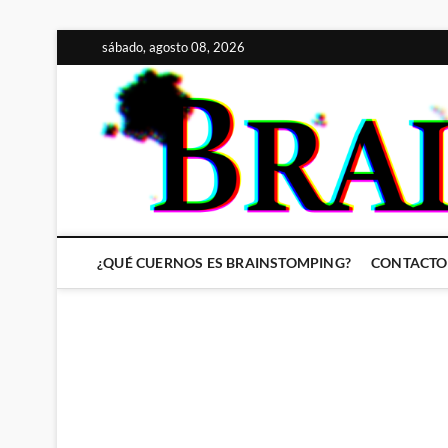
Saltar
sábado, agosto 08, 2026
al
contenido
¿QUÉ CUERNOS ES BRAINSTOMPING?
CONTACTO