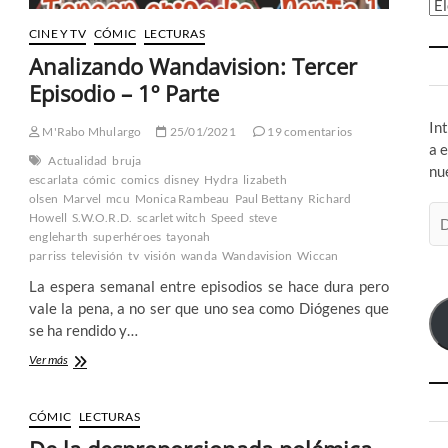
Ar
CINE Y TV
CÓMIC
LECTURAS
Analizando Wandavision: Tercer
Episodio – 1º Parte
In
M'Rabo Mhulargo
25/01/2021
19 comentarios
a 
Actualidad
bruja
nu
escarlata
cómic
comics
disney
Hydra
lizabeth
olsen
Marvel
mcu
Monica Rambeau
Paul Bettany
Richard
Di
Howell
S.W.O.R.D.
scarlet witch
Speed
steve
de
engleharth
superhéroes
tayonah
co
parriss
televisión
tv
visión
wanda
Wandavision
Wiccan
el
La espera semanal entre episodios se hace dura pero
vale la pena, a no ser que uno sea como Diógenes que
se ha rendido y…
Analizando
Ver más
Wandavision:
Tercer
Episodio
CÓMIC
LECTURAS
–