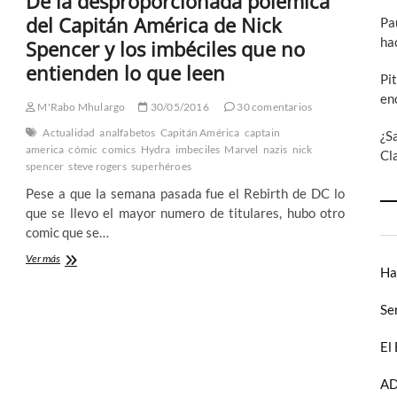
De la desproporcionada polémica
1º
Parte
del Capitán América de Nick
Pa
ha
Spencer y los imbéciles que no
entienden lo que leen
Pi
en
M'Rabo Mhulargo
30/05/2016
30 comentarios
Actualidad
analfabetos
Capitán América
captain
¿S
america
cómic
comics
Hydra
imbeciles
Marvel
nazis
nick
Cl
spencer
steve rogers
superhéroes
Pese a que la semana pasada fue el Rebirth de DC lo
que se llevo el mayor numero de titulares, hubo otro
comic que se…
De
Ver más
Ha
la
desproporcionada
polémica
Se
del
Capitán
El
América
de
AD
Nick