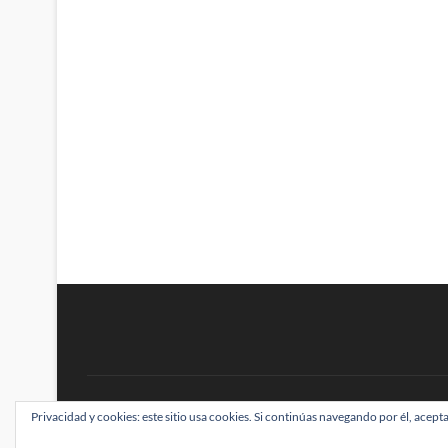
BRAINSTOMPING
Privacidad y cookies: este sitio usa cookies. Si continúas navegando por él, acepta
| Diseñado por:
Theme Freesia
|
WordPress
| ©