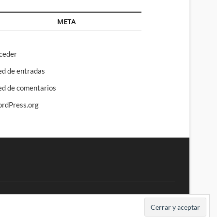
META
ceder
ed de entradas
ed de comentarios
rdPress.org