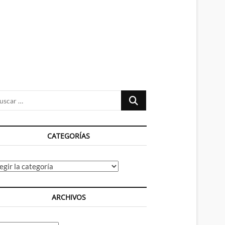
n
ú
Buscar
…
CATEGORÍAS
tegorías
ARCHIVOS