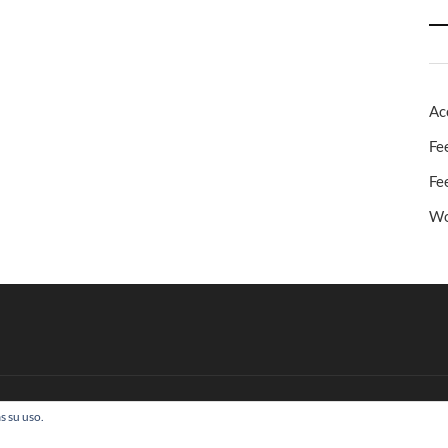
Ac
Fe
Fe
Wo
s su uso.
 Todos los derechos reservados