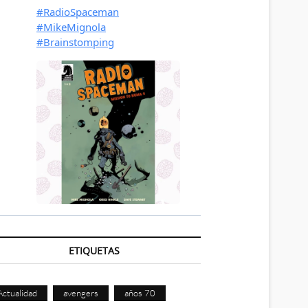
ETIQUETAS
Actualidad
avengers
años 70