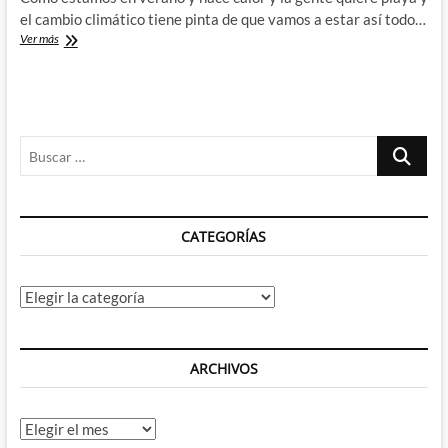
el cambio climático tiene pinta de que vamos a estar así todo…
Jonathan
Ver más
Hickman
lleva
años
escribiendo
Aquaman
Buscar
y
aquí
…
nadie
se
había
CATEGORÍAS
enterado:
X-
men
y
Categorías
sus
espadas
ARCHIVOS
Archivos