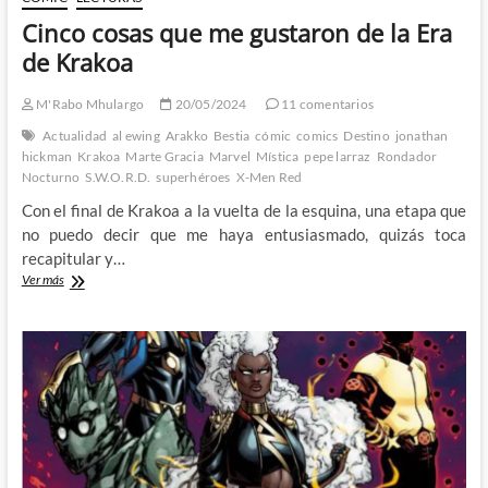
Cinco cosas que me gustaron de la Era
de Krakoa
M'Rabo Mhulargo
20/05/2024
11 comentarios
Actualidad
al ewing
Arakko
Bestia
cómic
comics
Destino
jonathan
hickman
Krakoa
Marte Gracia
Marvel
Mística
pepe larraz
Rondador
Nocturno
S.W.O.R.D.
superhéroes
X-Men Red
Con el final de Krakoa a la vuelta de la esquina, una etapa que
no puedo decir que me haya entusiasmado, quizás toca
recapitular y…
Cinco
Ver más
cosas
que
me
gustaron
de
la
Era
de
Krakoa