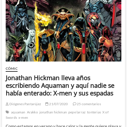
Al
Ewing
mantiene
vivo
el
sueño
mutante…
en
Marte
(Arakko)
CÓMIC
Jonathan Hickman lleva años
escribiendo Aquaman y aquí nadie se
había enterado: X-men y sus espadas
Diógenes Pantarújez
21/07/2020
25 comentarios
aquaman
Arakko
jonathan hickman
pepe larraz
tonterias
X of
Swords
x-men
Como estamos en verano y hace calor y la gente quiere playa y