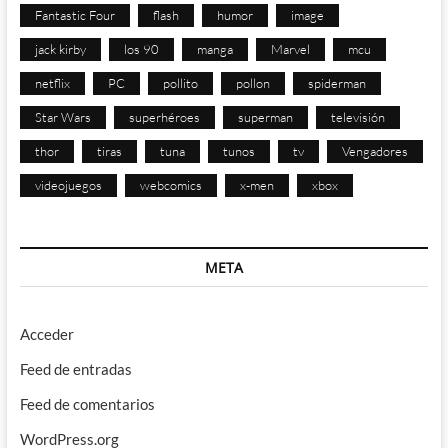
Fantastic Four
flash
humor
image
jack kirby
los 90
manga
Marvel
mcu
netflix
PC
pollito
pollon
spiderman
Star Wars
superhéroes
superman
televisión
thor
tiras
tuna
tunos
tv
Vengadores
videojuegos
webcomics
x-men
xbox
META
Acceder
Feed de entradas
Feed de comentarios
WordPress.org