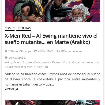
CÓMIC
LECTURAS
X-Men Red – Al Ewing mantiene vivo el
sueño mutante… en Marte (Arakko)
M'Rabo Mhulargo
23/09/2022
130 comentarios
Actualidad
al
ewing
Arakki
Arakko
cómic
comics
Krakoa
Marte
Marvel
mutantes
patrulla
x
superhéroes
x-men
X-Men Red
Mucho se ha hablado estos últimos años de como aquel sueño
de Xavier sobre la coexistencia pacifica entre mutantes y
humanos estaba muerto, y que…
X-
Ver más
Men
Red
–