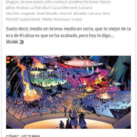
Duggan
jerome opeña
john romita jr
jonathan hickman
kieron
gillen
Krakoa
La Patrulla X
Lucas Werneck
Luciano
Vecchio
magneto
Mark Brooks
Marvel
Salvador Larroca
Sara
Pichelli
superhéroes
Walter Simonson
x-men
Suelo decir, medio en broma medio en serio, que lo mejor de la
era de Krakoa es que se ha acabado, pero hoy lo digo…
X-
Ver más
Men
700
–
Adiós
a
Krakoa
y
hola
a
la
nueva
era
de
los
Mutantes
CÓMIC
LECTURAS