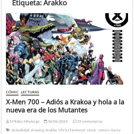
Etiqueta:
Arakko
CÓMIC
LECTURAS
X-Men 700 – Adiós a Krakoa y hola a la
nueva era de los Mutantes
M'Rabo Mhulargo
06/06/2024
29 comentarios
Actualidad
al ewing
Arakko
Chris Claremont
cómic
comics
Gerry