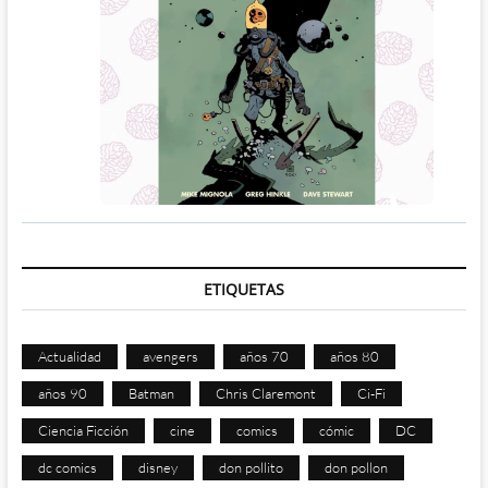
ETIQUETAS
Actualidad
avengers
años 70
años 80
años 90
Batman
Chris Claremont
Ci-Fi
Ciencia Ficción
cine
comics
cómic
DC
dc comics
disney
don pollito
don pollon