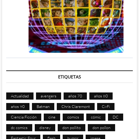
ETIQUETAS
Actualidad
avengers
años 70
años 80
años 90
Batman
Chris Claremont
Ci-Fi
Ciencia Ficción
cine
comics
cómic
DC
dc comics
disney
don pollito
don pollon
Fantastic Four
flash
humor
image