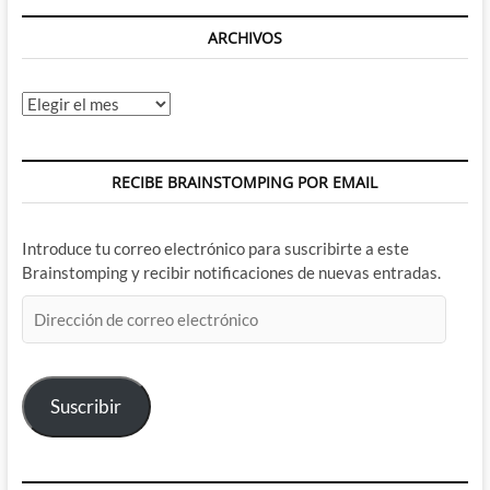
Espacio
y
ARCHIVOS
esposo
a
una
Archivos
Luna
de
Miel
muy
RECIBE BRAINSTOMPING POR EMAIL
ajetreada
Introduce tu correo electrónico para suscribirte a este
Brainstomping y recibir notificaciones de nuevas entradas.
Dirección
de
correo
electrónico
Suscribir