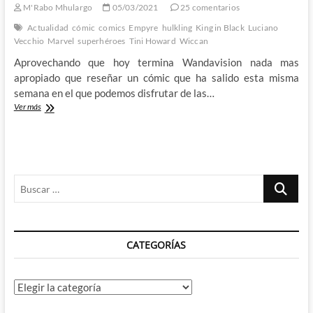
M'Rabo Mhulargo
05/03/2021
25 comentarios
Actualidad
cómic
comics
Empyre
hulkling
King in Black
Luciano
Vecchio
Marvel
superhéroes
Tini Howard
Wiccan
Aprovechando que hoy termina Wandavision nada mas
apropiado que reseñar un cómic que ha salido esta misma
semana en el que podemos disfrutar de las…
King
Ver más
in
Black:
Wiccan
and
Hulkling
Buscar
–
Luciano
…
Vecchio
y
Tini
CATEGORÍAS
Howard
se
llevan
al
Categorías
Rey
del