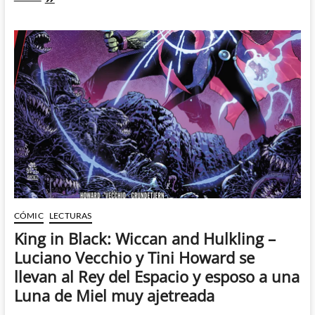
el
mes
del
orgullo
con
el
Marvel’s
Voices:
Pride
CÓMIC
LECTURAS
King in Black: Wiccan and Hulkling –
Luciano Vecchio y Tini Howard se
llevan al Rey del Espacio y esposo a una
Luna de Miel muy ajetreada