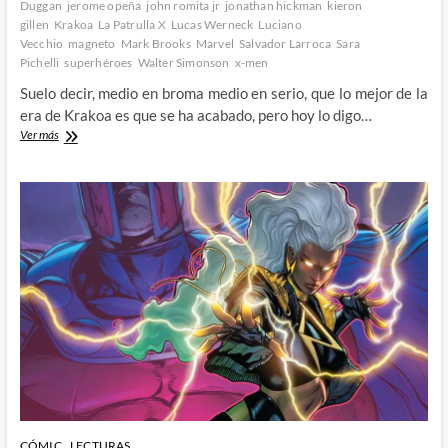
Duggan
jerome opeña
john romita jr
jonathan hickman
kieron
gillen
Krakoa
La Patrulla X
Lucas Werneck
Luciano
Vecchio
magneto
Mark Brooks
Marvel
Salvador Larroca
Sara
Pichelli
superhéroes
Walter Simonson
x-men
Suelo decir, medio en broma medio en serio, que lo mejor de la
era de Krakoa es que se ha acabado, pero hoy lo digo…
X-
Ver más
Men
700
–
Adiós
a
Krakoa
y
hola
a
la
nueva
era
de
los
Mutantes
CÓMIC
LECTURAS