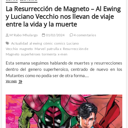
La Resurrección de Magneto – Al Ewing
y Luciano Vecchio nos llevan de viaje
entre la vida y la muerte
M'Rabo Mhulargo
01/02/2024
4 comentarios
Actualidad
al ewing
cómic
comics
Luciano
Vecchio
magneto
Marvel
patrulla x
Resurrección de
Magneto
superhéroes
tormenta
x-men
Esta semana seguimos hablando de muertes y resurrecciones
dentro del genero superheroico, centrado de nuevo en los
Mutantes como no podía ser de otra forma.…
La
Ver más
Resurrección
de
Magneto
–
Al
Ewing
y
Luciano
Vecchio