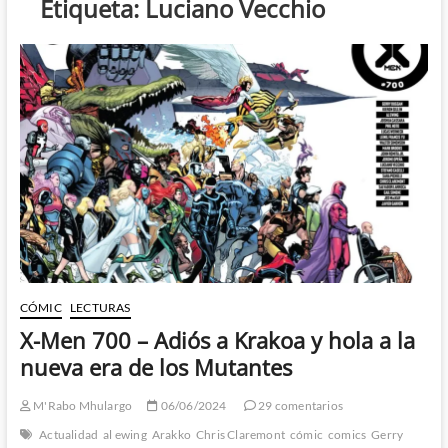
Etiqueta:
Luciano Vecchio
CÓMIC
LECTURAS
X-Men 700 – Adiós a Krakoa y hola a la
nueva era de los Mutantes
M'Rabo Mhulargo
06/06/2024
29 comentarios
Actualidad
al ewing
Arakko
Chris Claremont
cómic
comics
Gerry