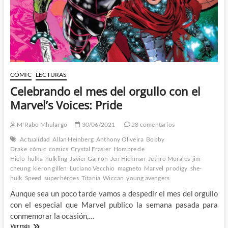
nos
llevan
de
viaje
entre
la
vida
y
CÓMIC
LECTURAS
la
Celebrando el mes del orgullo con el
muerte
Marvel’s Voices: Pride
M'Rabo Mhulargo
30/06/2021
28 comentarios
Actualidad
Allan Heinberg
Anthony Oliveira
Bobby
Drake
cómic
comics
Crystal Frasier
Hombre de
Hielo
hulka
hulkling
Javier Garrón
Jen Hickman
Jethro Morales
jim
cheung
kieron gillen
Luciano Vecchio
magneto
Marvel
prodigy
she-
hulk
Speed
superhéroes
Titania
Wiccan
young avengers
Aunque sea un poco tarde vamos a despedir el mes del orgullo
con el especial que Marvel publico la semana pasada para
conmemorar la ocasión,…
Celebrando
Ver más