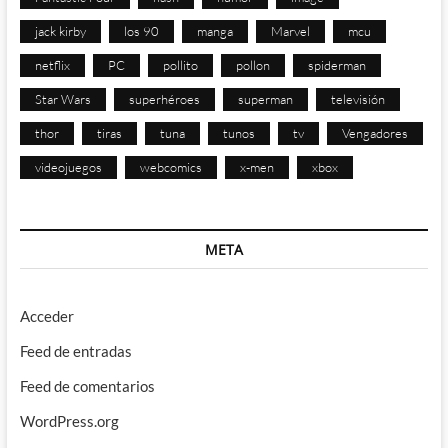
jack kirby
los 90
manga
Marvel
mcu
netflix
PC
pollito
pollon
spiderman
Star Wars
superhéroes
superman
televisión
thor
tiras
tuna
tunos
tv
Vengadores
videojuegos
webcomics
x-men
xbox
META
Acceder
Feed de entradas
Feed de comentarios
WordPress.org