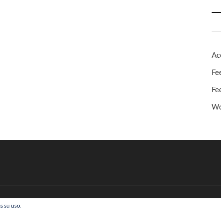
Ac
Fe
Fe
Wo
s su uso.
 Todos los derechos reservados