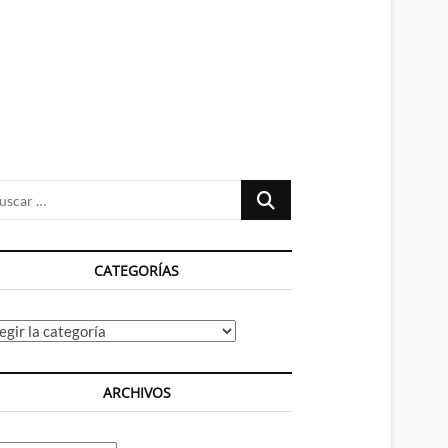
n
ú
Buscar
…
CATEGORÍAS
tegorías
ARCHIVOS