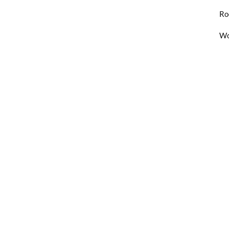
Ro
Wo