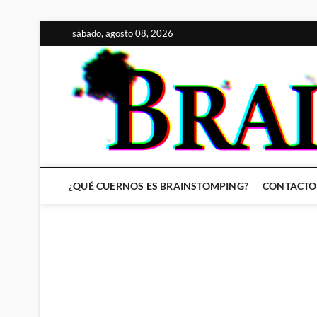
Saltar
sábado, agosto 08, 2026
al
contenido
¿QUÉ CUERNOS ES BRAINSTOMPING?
CONTACTO