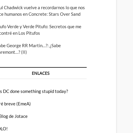
ul Chadwick vuelve a recordarnos lo que nos
ce humanos en Concrete: Stars Over Sand
tufo Verde y Verde Pitufo: Secretos que me
contré en Los Pitufos
abe George RR Martin…?: ¿Sabe
aremont…? (II)
ENLACES
s DC done something stupid today?
ré breve (EmeA)
 Blog de Jotace
LO!