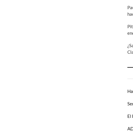
Pa
ha
Pi
en
¿S
Cl
Ha
Se
El
AD