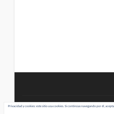
BRAINSTOMPING
Privacidad y cookies: este sitio usa cookies. Si continúas navegando por él, acepta
| Diseñado por:
Theme Freesia
|
WordPress
| ©