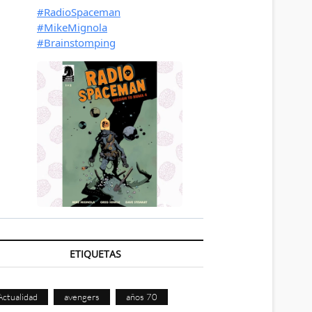
ETIQUETAS
Actualidad
avengers
años 70