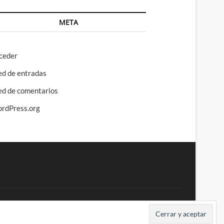
META
ceder
ed de entradas
ed de comentarios
rdPress.org