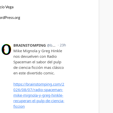
cío Vega
rdPress.org