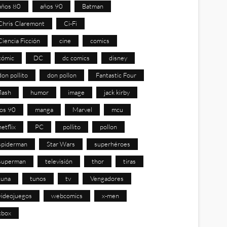
años 80
años 90
Batman
Chris Claremont
Ci-Fi
Ciencia Ficción
cine
comics
cómic
DC
dc comics
disney
don pollito
don pollon
Fantastic Four
flash
humor
image
jack kirby
los 90
manga
Marvel
mcu
netflix
PC
pollito
pollon
spiderman
Star Wars
superhéroes
superman
televisión
thor
tiras
tuna
tunos
tv
Vengadores
videojuegos
webcomics
x-men
xbox