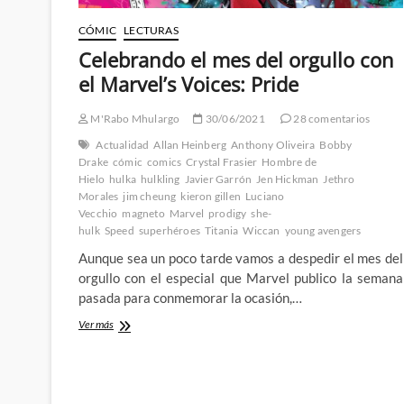
CÓMIC
LECTURAS
Celebrando el mes del orgullo con
el Marvel’s Voices: Pride
M'Rabo Mhulargo
30/06/2021
28 comentarios
Actualidad
Allan Heinberg
Anthony Oliveira
Bobby
Drake
cómic
comics
Crystal Frasier
Hombre de
Hielo
hulka
hulkling
Javier Garrón
Jen Hickman
Jethro
Morales
jim cheung
kieron gillen
Luciano
Vecchio
magneto
Marvel
prodigy
she-
hulk
Speed
superhéroes
Titania
Wiccan
young avengers
Aunque sea un poco tarde vamos a despedir el mes del
orgullo con el especial que Marvel publico la semana
pasada para conmemorar la ocasión,…
Celebrando
Ver más
el
mes
del
orgullo