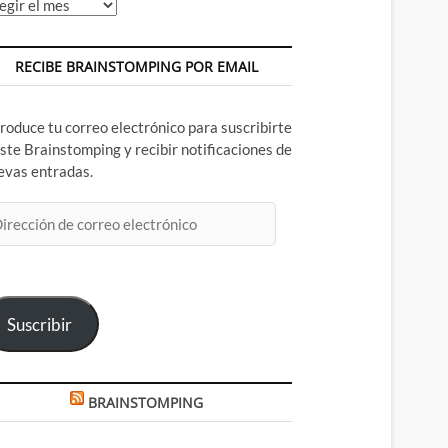
chivos
RECIBE BRAINSTOMPING POR EMAIL
troduce tu correo electrónico para suscribirte
este Brainstomping y recibir notificaciones de
evas entradas.
rección
rreo
ectrónico
Suscribir
BRAINSTOMPING