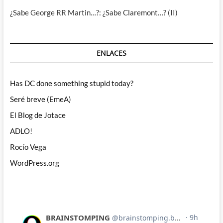
¿Sabe George RR Martin…?: ¿Sabe Claremont…? (II)
ENLACES
Has DC done something stupid today?
Seré breve (EmeA)
El Blog de Jotace
ADLO!
Rocío Vega
WordPress.org