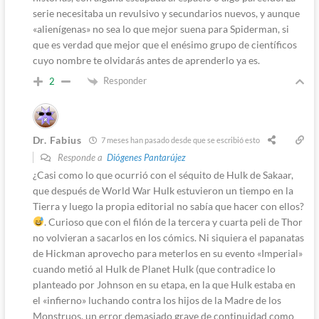
serie necesitaba un revulsivo y secundarios nuevos, y aunque
«alienígenas» no sea lo que mejor suena para Spiderman, si
que es verdad que mejor que el enésimo grupo de científicos
cuyo nombre te olvidarás antes de aprenderlo ya es.
Responder
2
Dr. Fabius
7 meses han pasado desde que se escribió esto
Responde a
Diógenes Pantarújez
¿Casi como lo que ocurrió con el séquito de Hulk de Sakaar,
que después de World War Hulk estuvieron un tiempo en la
Tierra y luego la propia editorial no sabía que hacer con ellos?
. Curioso que con el filón de la tercera y cuarta peli de Thor
no volvieran a sacarlos en los cómics. Ni siquiera el papanatas
de Hickman aprovecho para meterlos en su evento «Imperial»
cuando metió al Hulk de Planet Hulk (que contradice lo
planteado por Johnson en su etapa, en la que Hulk estaba en
el «infierno» luchando contra los hijos de la Madre de los
Monstruos, un error demasiado grave de continuidad como