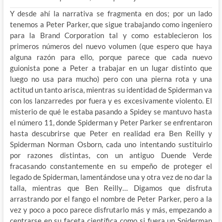
Y desde ahí la narrativa se fragmenta en dos; por un lado
tenemos a Peter Parker, que sigue trabajando como ingeniero
para la Brand Corporation tal y como establecieron los
primeros números del nuevo volumen (que espero que haya
alguna razón para ello, porque parece que cada nuevo
guionista pone a Peter a trabajar en un lugar distinto que
luego no usa para mucho) pero con una pierna rota y una
actitud un tanto arisca, mientras su identidad de Spiderman va
con los lanzarredes por fuera y es excesivamente violento. El
misterio de qué le estaba pasando a Spidey se mantuvo hasta
el número 11, donde Spiderman y Peter Parker se enfrentaron
hasta descubrirse que Peter en realidad era Ben Reilly y
Spiderman Norman Osborn, cada uno intentando sustituirlo
por razones distintas, con un antiguo Duende Verde
fracasando constantemente en su empeño de proteger el
legado de Spiderman, lamentándose una y otra vez de no dar la
talla, mientras que Ben Reilly… Digamos que disfruta
arrastrando por el fango el nombre de Peter Parker, pero a la
vez y poco a poco parece disfrutarlo más y más, empezando a
centrarse en su faceta científica como si fuera un Spiderman