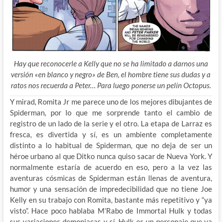
Hay que reconocerle a Kelly que no se ha limitado a darnos una
versión «en blanco y negro» de Ben, el hombre tiene sus dudas y a
ratos nos recuerda a Peter… Para luego ponerse un pelín Octopus.
Y mirad, Romita Jr me parece uno de los mejores dibujantes de
Spiderman, por lo que me sorprende tanto el cambio de
registro de un lado de la serie y el otro. La etapa de Larraz es
fresca, es divertida y sí, es un ambiente completamente
distinto a lo habitual de Spiderman, que no deja de ser un
héroe urbano al que Ditko nunca quiso sacar de Nueva York. Y
normalmente estaría de acuerdo en eso, pero a la vez las
aventuras cósmicas de Spiderman están llenas de aventura,
humor y una sensación de impredecibilidad que no tiene Joe
Kelly en su trabajo con Romita, bastante más repetitivo y “ya
visto”. Hace poco hablaba M’Rabo de Immortal Hulk y todas
sus variaciones demoniacas y sí, Hulk es un personaje que ya