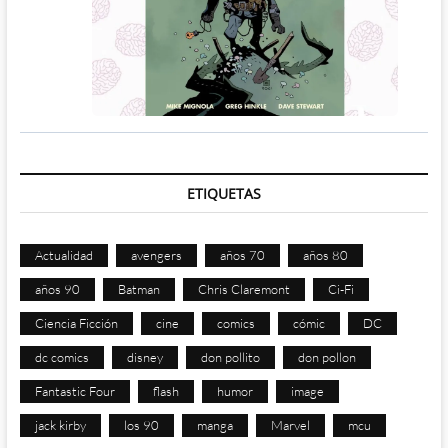
ETIQUETAS
Actualidad
avengers
años 70
años 80
años 90
Batman
Chris Claremont
Ci-Fi
Ciencia Ficción
cine
comics
cómic
DC
dc comics
disney
don pollito
don pollon
Fantastic Four
flash
humor
image
jack kirby
los 90
manga
Marvel
mcu