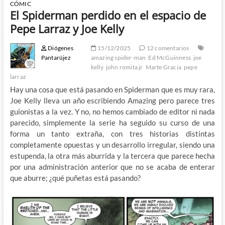
CÓMIC
El Spiderman perdido en el espacio de
Pepe Larraz y Joe Kelly
Diógenes
15/12/2025
12 comentarios
Pantarújez
amazing spider-man
Ed McGuinness
joe
kelly
john romita jr
Marte Gracia
pepe
larraz
Hay una cosa que está pasando en Spiderman que es muy rara,
Joe Kelly lleva un año escribiendo Amazing pero parece tres
guionistas a la vez. Y no, no hemos cambiado de editor ni nada
parecido, simplemente la serie ha seguido su curso de una
forma un tanto extraña, con tres historias distintas
completamente opuestas y un desarrollo irregular, siendo una
estupenda, la otra más aburrida y la tercera que parece hecha
por una administración anterior que no se acaba de enterar
que aburre; ¿qué puñetas está pasando?