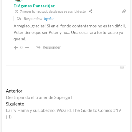
Diógenes Pantarújez
7 meses han pasado desde que se escribió esto
Responde a
kgoku
Arreglao, gracias! Si en el fondo contentarnos no es tan dificil,
Peter tiene que ser Peter y no… Una cosa rara torturada o yo
que sé.
Responder
0
Navegación
Entrada
Anterior
anterior:
Destripando el tráiler de Supergirl
de
Entrada
Siguiente
entradas
siguiente:
Larry Hama y su Lobezno: Wizard, The Guide to Comics #19
(II)