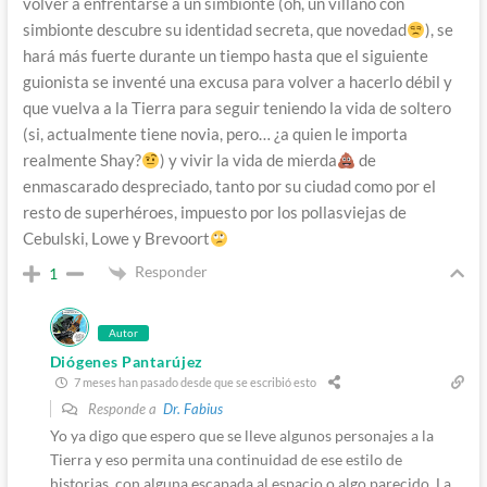
volver a enfrentarse a un simbionte (oh, un villano con
simbionte descubre su identidad secreta, que novedad
), se
hará más fuerte durante un tiempo hasta que el siguiente
guionista se inventé una excusa para volver a hacerlo débil y
que vuelva a la Tierra para seguir teniendo la vida de soltero
(si, actualmente tiene novia, pero… ¿a quien le importa
realmente Shay?
) y vivir la vida de mierda
de
enmascarado despreciado, tanto por su ciudad como por el
resto de superhéroes, impuesto por los pollasviejas de
Cebulski, Lowe y Brevoort
Responder
1
Autor
Diógenes Pantarújez
7 meses han pasado desde que se escribió esto
Responde a
Dr. Fabius
Yo ya digo que espero que se lleve algunos personajes a la
Tierra y eso permita una continuidad de ese estilo de
historias, con alguna escapada al espacio o algo parecido. La