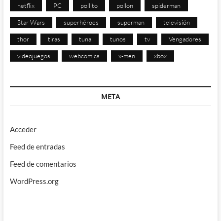
netflix
PC
pollito
pollon
spiderman
Star Wars
superhéroes
superman
televisión
thor
tiras
tuna
tunos
tv
Vengadores
videojuegos
webcomics
x-men
xbox
META
Acceder
Feed de entradas
Feed de comentarios
WordPress.org