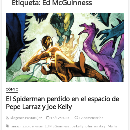
Etiqueta:
Ed McGuinness
CÓMIC
El Spiderman perdido en el espacio de
Pepe Larraz y Joe Kelly
Diógenes Pantarújez
15/12/2025
12 comentarios
amazing spider-man
Ed McGuinness
joe kelly
john romita jr
Marte