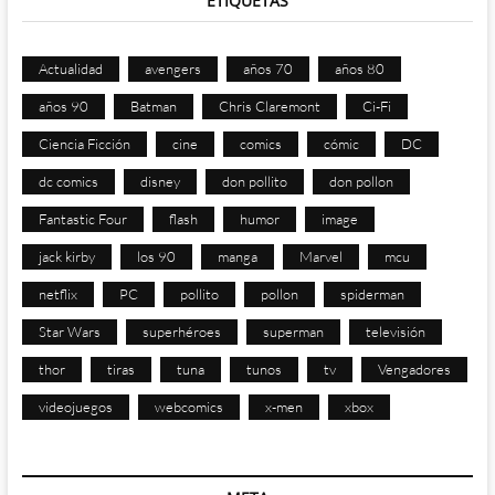
ETIQUETAS
Actualidad
avengers
años 70
años 80
años 90
Batman
Chris Claremont
Ci-Fi
Ciencia Ficción
cine
comics
cómic
DC
dc comics
disney
don pollito
don pollon
Fantastic Four
flash
humor
image
jack kirby
los 90
manga
Marvel
mcu
netflix
PC
pollito
pollon
spiderman
Star Wars
superhéroes
superman
televisión
thor
tiras
tuna
tunos
tv
Vengadores
videojuegos
webcomics
x-men
xbox