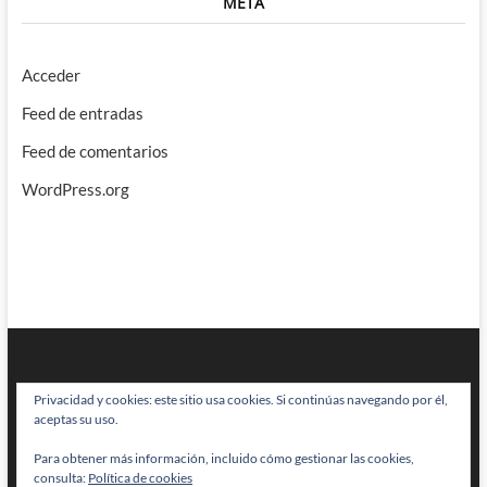
META
Acceder
Feed de entradas
Feed de comentarios
WordPress.org
Privacidad y cookies: este sitio usa cookies. Si continúas navegando por él,
aceptas su uso.
Para obtener más información, incluido cómo gestionar las cookies,
BRAINSTOMPING
| Diseñado por:
Theme Freesia
|
WordPress
| © Todos
consulta:
Política de cookies
los derechos reservados