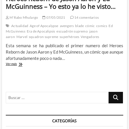
McGuinness – Yo esto ya lo he visto…
M'Rabo Mhulargo
07/05/2021
14 comentarios
Actualidad
Age of Apocalypse
avengers
blade
cómic
comics
Ed
McGuinness
Era de Apocalipsis
escuadrón supremo
jason
aaron
Marvel
squadron supreme
superhéroes
Vengadores
Esta semana se ha publicado el primer numero del Heroes
Reborn de Jason Aaron y Ed McGuinness, un cómic que aunque
afortunadamente poco o nada…
Heroes
Ver más
Reborn
de
Jason
Aaron
y
Buscar
Ed
McGuinness
…
–
Yo
esto
CATEGORÍAS
ya
lo