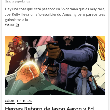
Gracia
pepe larraz
Hay una cosa que está pasando en Spiderman que es muy rara,
Joe Kelly lleva un año escribiendo Amazing pero parece tres
guionistas a la…
El
Ver más
Spiderman
perdido
en
el
espacio
de
Pepe
Larraz
y
Joe
Kelly
CÓMIC
LECTURAS
Heroes Reborn de Jason Aaron y Ed