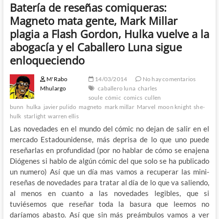
Batería de reseñas comiqueras:
Magneto mata gente, Mark Millar
plagia a Flash Gordon, Hulka vuelve a la
abogacía y el Caballero Luna sigue
enloqueciendo
M'Rabo
14/03/2014
No hay comentarios
Mhulargo
caballero luna
charles
soule
cómic
comics
cullen
bunn
hulka
javier pulido
magneto
mark millar
Marvel
moon knight
she-
hulk
starlight
warren ellis
Las novedades en el mundo del cómic no dejan de salir en el
mercado Estadounidense, más deprisa de lo que uno puede
reseñarlas en profundidad (por no hablar de cómo se enajena
Diógenes si hablo de algún cómic del que solo se ha publicado
un numero) Así que un día mas vamos a recuperar las mini-
reseñas de novedades para tratar al día de lo que va saliendo,
al menos en cuanto a las novedades legibles, que si
tuviésemos que reseñar toda la basura que leemos no
daríamos abasto. Así que sin más preámbulos vamos a ver