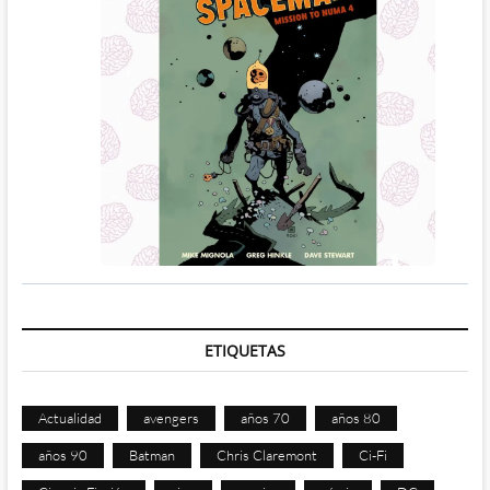
ETIQUETAS
Actualidad
avengers
años 70
años 80
años 90
Batman
Chris Claremont
Ci-Fi