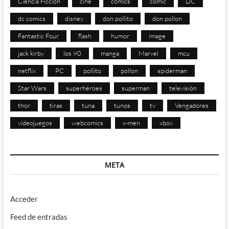
Ciencia Ficción
cine
comics
cómic
DC
dc comics
disney
don pollito
don pollon
Fantastic Four
flash
humor
image
jack kirby
los 90
manga
Marvel
mcu
netflix
PC
pollito
pollon
spiderman
Star Wars
superhéroes
superman
televisión
thor
tiras
tuna
tunos
tv
Vengadores
videojuegos
webcomics
x-men
xbox
META
Acceder
Feed de entradas