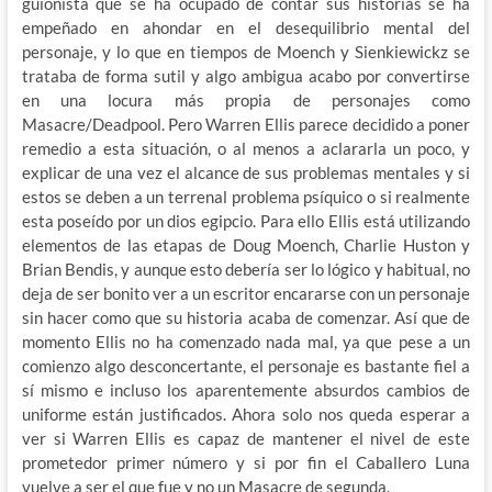
guionista que se ha ocupado de contar sus historias se ha
empeñado en ahondar en el desequilibrio mental del
personaje, y lo que en tiempos de Moench y Sienkiewickz se
trataba de forma sutil y algo ambigua acabo por convertirse
en una locura más propia de personajes como
Masacre/Deadpool. Pero Warren Ellis parece decidido a poner
remedio a esta situación, o al menos a aclararla un poco, y
explicar de una vez el alcance de sus problemas mentales y si
estos se deben a un terrenal problema psíquico o si realmente
esta poseído por un dios egipcio. Para ello Ellis está utilizando
elementos de las etapas de Doug Moench, Charlie Huston y
Brian Bendis, y aunque esto debería ser lo lógico y habitual, no
deja de ser bonito ver a un escritor encararse con un personaje
sin hacer como que su historia acaba de comenzar. Así que de
momento Ellis no ha comenzado nada mal, ya que pese a un
comienzo algo desconcertante, el personaje es bastante fiel a
sí mismo e incluso los aparentemente absurdos cambios de
uniforme están justificados. Ahora solo nos queda esperar a
ver si Warren Ellis es capaz de mantener el nivel de este
prometedor primer número y si por fin el Caballero Luna
vuelve a ser el que fue y no un Masacre de segunda.