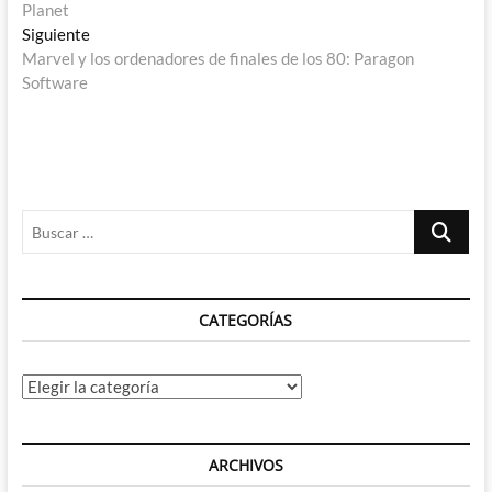
de
Planet
entradas
Entrada
Siguiente
siguiente:
Marvel y los ordenadores de finales de los 80: Paragon
Software
Buscar
…
CATEGORÍAS
Categorías
ARCHIVOS