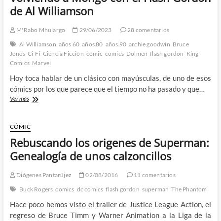
de Al Williamson
M'Rabo Mhulargo
29/06/2023
28 comentarios
Al Williamson
años 60
años 80
años 90
archie goodwin
Bruce
Jones
Ci-Fi
Ciencia Ficción
cómic
comics
Dolmen
flash gordon
King
Comics
Marvel
Hoy toca hablar de un clásico con mayúsculas, de uno de esos
cómics por los que parece que el tiempo no ha pasado y que…
Volviendo
Ver más
a
Mongo
con
CÓMIC
el
Rebuscando los origenes de Superman:
Flash
Gordon
Genealogía de unos calzoncillos
de
Al
Diógenes Pantarújez
02/08/2016
11 comentarios
Williamson
Buck Rogers
comics
dc comics
flash gordon
superman
The Phantom
Hace poco hemos visto el trailer de Justice League Action, el
regreso de Bruce Timm y Warner Animation a la Liga de la