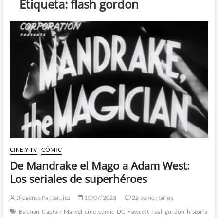
Etiqueta:
flash gordon
CINE Y TV
CÓMIC
De Mandrake el Mago a Adam West:
Los seriales de superhéroes
Diógenes Pantarújez
10/07/2023
22 comentarios
Batman
Captain Marvel
cine
cómic
DC
Fawcett
flash gordon
historia