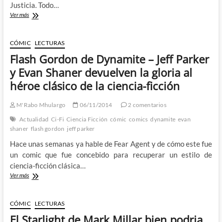
Justicia. Todo…
Rebuscando
Ver más
los
origenes
de
CÓMIC
LECTURAS
Superman:
Flash Gordon de Dynamite – Jeff Parker
Genealogía
de
y Evan Shaner devuelven la gloria al
unos
héroe clásico de la ciencia-ficción
calzoncillos
M'Rabo Mhulargo
06/11/2014
2 comentarios
Actualidad
Ci-Fi
Ciencia Ficción
cómic
comics
dynamite
evan
shaner
flash gordon
jeff parker
Hace unas semanas ya hable de Fear Agent y de cómo este fue
un comic que fue concebido para recuperar un estilo de
ciencia-ficción clásica…
Flash
Ver más
Gordon
de
Dynamite
CÓMIC
LECTURAS
–
El Starlight de Mark Millar bien podria
Jeff