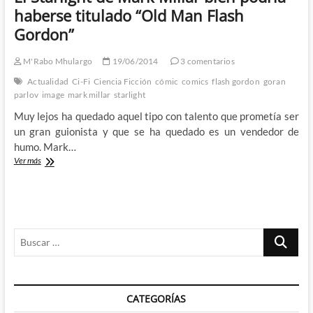
Parker
haberse titulado “Old Man Flash
y
Gordon”
Evan
Shaner
devuelven
M'Rabo Mhulargo
19/06/2014
3 comentarios
la
Actualidad
Ci-Fi
Ciencia Ficción
cómic
comics
flash gordon
goran
gloria
parlov
image
mark millar
starlight
al
héroe
Muy lejos ha quedado aquel tipo con talento que prometía ser
clásico
un gran guionista y que se ha quedado es un vendedor de
de
humo. Mark…
la
ciencia-
El
Ver más
ficción
Starlight
de
Mark
Millar
bien
Buscar
podria
haberse
…
titulado
“Old
Man
CATEGORÍAS
Flash
Gordon”