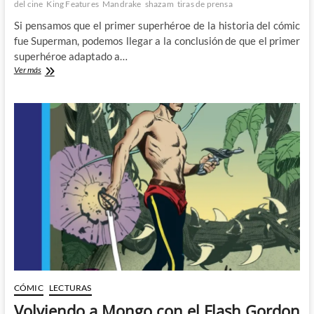
del cine
King Features
Mandrake
shazam
tiras de prensa
Si pensamos que el primer superhéroe de la historia del cómic
fue Superman, podemos llegar a la conclusión de que el primer
superhéroe adaptado a…
De
Ver más
Mandrake
el
Mago
a
Adam
West:
Los
seriales
de
superhéroes
CÓMIC
LECTURAS
Volviendo a Mongo con el Flash Gordon