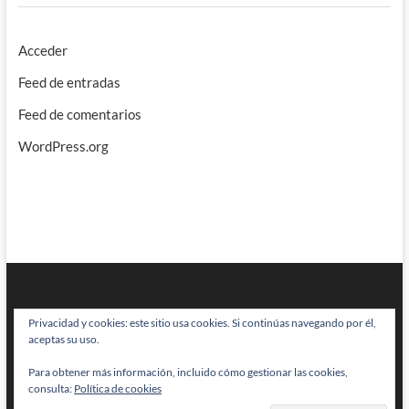
Acceder
Feed de entradas
Feed de comentarios
WordPress.org
Privacidad y cookies: este sitio usa cookies. Si continúas navegando por él,
aceptas su uso.
Para obtener más información, incluido cómo gestionar las cookies,
BRAINSTOMPING
| Diseñado por:
Theme Freesia
|
WordPress
| © Todos
consulta:
Política de cookies
los derechos reservados