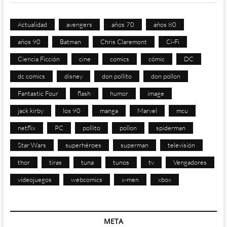
Actualidad
avengers
años 70
años 80
años 90
Batman
Chris Claremont
Ci-Fi
Ciencia Ficción
cine
comics
cómic
DC
dc comics
disney
don pollito
don pollon
Fantastic Four
flash
humor
image
jack kirby
los 90
manga
Marvel
mcu
netflix
PC
pollito
pollon
spiderman
Star Wars
superhéroes
superman
televisión
thor
tiras
tuna
tunos
tv
Vengadores
videojuegos
webcomics
x-men
xbox
META