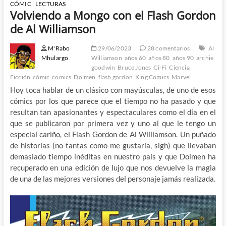
CÓMIC
LECTURAS
Volviendo a Mongo con el Flash Gordon
de Al Williamson
M'Rabo
29/06/2023
28 comentarios
Al
Mhulargo
Williamson
años 60
años 80
años 90
archie
goodwin
Bruce Jones
Ci-Fi
Ciencia
Ficción
cómic
comics
Dolmen
flash gordon
King Comics
Marvel
Hoy toca hablar de un clásico con mayúsculas, de uno de esos
cómics por los que parece que el tiempo no ha pasado y que
resultan tan apasionantes y espectaculares como el día en el
que se publicaron por primera vez y uno al que le tengo un
especial cariño, el Flash Gordon de Al Williamson. Un puñado
de historias (no tantas como me gustaría, sigh) que llevaban
demasiado tiempo inéditas en nuestro país y que Dolmen ha
recuperado en una edición de lujo que nos devuelve la magia
de una de las mejores versiones del personaje jamás realizada.