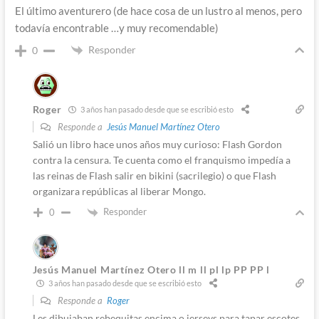
El último aventurero (de hace cosa de un lustro al menos, pero
todavía encontrable …y muy recomendable)
Responder
0
Roger
3 años han pasado desde que se escribió esto
Responde a
Jesús Manuel Martínez Otero
Salió un libro hace unos años muy curioso: Flash Gordon
contra la censura. Te cuenta como el franquismo impedía a
las reinas de Flash salir en bikini (sacrilegio) o que Flash
organizara repúblicas al liberar Mongo.
Responder
0
Jesús Manuel Martínez Otero ll m ll pl lp PP PP l
3 años han pasado desde que se escribió esto
Responde a
Roger
Les dibujaban rebequitas encima o jerseys para tapar escotes