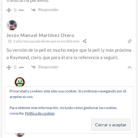
transcurría paralelo).
Responder
0
Jesús Manuel Martínez Otero
3 años han pasado desde que se escribió esto
Su versión de la peli es mucho mejor que la peli (y más próxima
a Raymond, claro, que para él era la referencia a seguir).
Responder
0
Privacidad y cookies: este sitio usa cookies. Si continúas navegando por él,
Roger
3 años han pasado desde que se escribió esto
aceptas su uso.
Responde a
Jesús Manuel Martínez Otero
La peli es tan mala que es buena.
Para obtener más información, incluido cómo gestionar las cookies,
consulta:
Política de cookies
Responder
0