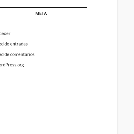
META
ceder
ed de entradas
ed de comentarios
rdPress.org