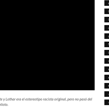
 y Lothar era el estereotipo racista original, pero no pasó del
iloto.