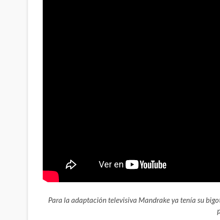
Para la adaptación televisiva Mandrake ya tenía su bigote
p