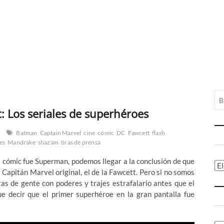
 Los seriales de superhéroes
Batman
Captain Marvel
cine
cómic
DC
Fawcett
flash
es
Mandrake
shazam
tiras de prensa
l cómic fue Superman, podemos llegar a la conclusión de que
Ca
 Capitán Marvel original, el de la Fawcett. Pero si no somos
as de gente con poderes y trajes estrafalario antes que el
e decir que el primer superhéroe en la gran pantalla fue