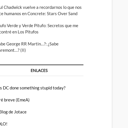
ul Chadwick vuelve a recordarnos lo que nos
ce humanos en Concrete: Stars Over Sand
tufo Verde y Verde Pitufo: Secretos que me
contré en Los Pitufos
abe George RR Martin…?: ¿Sabe
aremont…? (II)
ENLACES
s DC done something stupid today?
ré breve (EmeA)
 Blog de Jotace
LO!