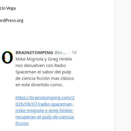
cío Vega
rdPress.org