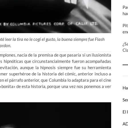
Pa
ha
Pi
en
 leer la tira no le cogí el gusto, la buena siempre fue Flash
¿S
ordon.
Cl
lones, nacía de la premisa de que pasaría si un ilusionista
es hipnóticas que circunstancialmente fueron acompañadas
 levitación, aunque la hipnosis siempre fue su herramienta
imer superhéroe de la historia del cómic, anterior incluso a
en el párrafo anterior, que Columbia lo adaptara para el cine
 «bonita» de esta historia, porque una vez nos ponemos a ver
Ha
Se
El
AD