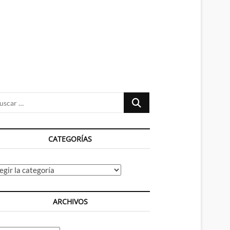
n
ú
Buscar
…
CATEGORÍAS
tegorías
ARCHIVOS