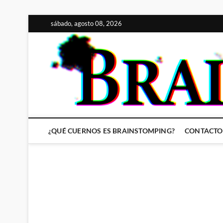
Saltar
sábado, agosto 08, 2026
al
contenido
¿QUÉ CUERNOS ES BRAINSTOMPING?
CONTACTO