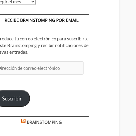
chivos
RECIBE BRAINSTOMPING POR EMAIL
troduce tu correo electrónico para suscribirte
este Brainstomping y recibir notificaciones de
evas entradas.
rección
rreo
ectrónico
Suscribir
BRAINSTOMPING