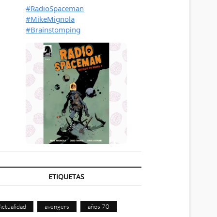
ETIQUETAS
Actualidad
avengers
años 70