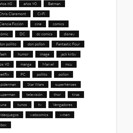
años 80
años 90
Batman
Chris Claremont
Ci-Fi
Ciencia Ficción
cine
comics
cómic
DC
dc comics
disney
don pollito
don pollon
Fantastic Four
flash
humor
image
jack kirby
los 90
manga
Marvel
mcu
netflix
PC
pollito
pollon
spiderman
Star Wars
superhéroes
superman
televisión
thor
tiras
tuna
tunos
tv
Vengadores
videojuegos
webcomics
x-men
xbox