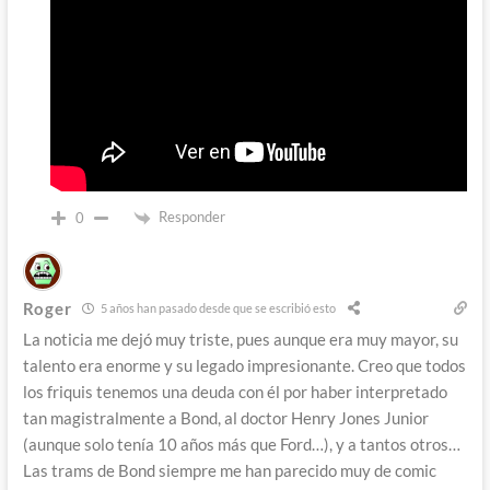
Responder
0
Roger
5 años han pasado desde que se escribió esto
La noticia me dejó muy triste, pues aunque era muy mayor, su
talento era enorme y su legado impresionante. Creo que todos
los friquis tenemos una deuda con él por haber interpretado
tan magistralmente a Bond, al doctor Henry Jones Junior
(aunque solo tenía 10 años más que Ford…), y a tantos otros…
Las trams de Bond siempre me han parecido muy de comic