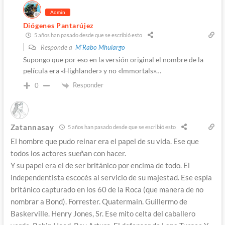
Admin
Diógenes Pantarújez
5 años han pasado desde que se escribió esto
Responde a
M'Rabo Mhulargo
Supongo que por eso en la versión original el nombre de la
película era «Highlander» y no «Immortals»…
Responder
0
Zatannasay
5 años han pasado desde que se escribió esto
El hombre que pudo reinar era el papel de su vida. Ese que
todos los actores sueñan con hacer.
Y su papel era el de ser británico por encima de todo. El
independentista escocés al servicio de su majestad. Ese espía
británico capturado en los 60 de la Roca (que manera de no
nombrar a Bond). Forrester. Quatermain. Guillermo de
Baskerville. Henry Jones, Sr. Ese mito celta del caballero