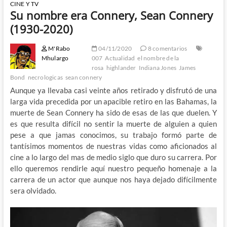
CINE Y TV
Su nombre era Connery, Sean Connery
(1930-2020)
M'Rabo
04/11/2020
8 comentarios
Mhulargo
007
Actualidad
el nombre de la
rosa
highlander
Indiana Jones
James
Bond
necrologicas
sean connery
Aunque ya llevaba casi veinte años retirado y disfrutó de una
larga vida precedida por un apacible retiro en las Bahamas, la
muerte de Sean Connery ha sido de esas de las que duelen. Y
es que resulta difícil no sentir la muerte de alguien a quien
pese a que jamas conocimos, su trabajo formó parte de
tantísimos momentos de nuestras vidas como aficionados al
cine a lo largo del mas de medio siglo que duro su carrera. Por
ello queremos rendirle aquí nuestro pequeño homenaje a la
carrera de un actor que aunque nos haya dejado difícilmente
sera olvidado.