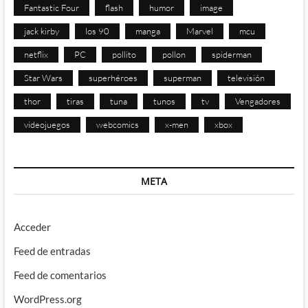
Fantastic Four
flash
humor
image
jack kirby
los 90
manga
Marvel
mcu
netflix
PC
pollito
pollon
spiderman
Star Wars
superhéroes
superman
televisión
thor
tiras
tuna
tunos
tv
Vengadores
videojuegos
webcomics
x-men
xbox
META
Acceder
Feed de entradas
Feed de comentarios
WordPress.org