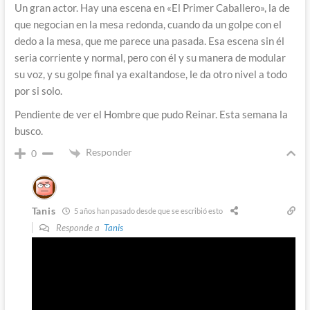
Un gran actor. Hay una escena en «El Primer Caballero», la de
que negocian en la mesa redonda, cuando da un golpe con el
dedo a la mesa, que me parece una pasada. Esa escena sin él
seria corriente y normal, pero con él y su manera de modular
su voz, y su golpe final ya exaltandose, le da otro nivel a todo
por si solo.
Pendiente de ver el Hombre que pudo Reinar. Esta semana la
busco.
Responder
0
Tanis
5 años han pasado desde que se escribió esto
Responde a
Tanis