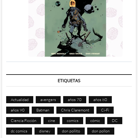
ETIQUETAS
Actualidad
avengers
años 70
años 80
años 90
Batman
Chris Claremont
Ci-Fi
Ciencia Ficción
cine
comics
cómic
DC
dc comics
disney
don pollito
don pollon