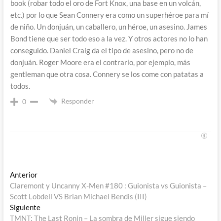
book (robar todo el oro de Fort Knox, una base en un volcán,
etc.) por lo que Sean Connery era como un superhéroe para mí
de niño. Un donjuán, un caballero, un héroe, un asesino. James
Bond tiene que ser todo eso a la vez. Y otros actores no lo han
conseguido. Daniel Craig da el tipo de asesino, pero no de
donjuán. Roger Moore era el contrario, por ejemplo, más
gentleman que otra cosa. Connery se los come con patatas a
todos.
Responder
0
Navegación
Entrada
Anterior
anterior:
Claremont y Uncanny X-Men #180 : Guionista vs Guionista –
de
Scott Lobdell VS Brian Michael Bendis (III)
entradas
Entrada
Siguiente
siguiente:
TMNT: The Last Ronin – La sombra de Miller sigue siendo