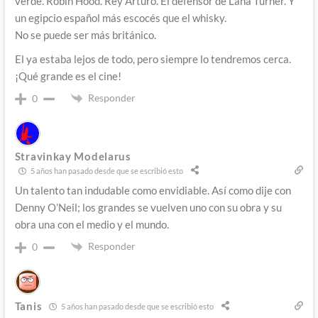
verde. Robin Hood. Rey Arturo. El defensor de Lana Turner. Y
un egipcio español más escocés que el whisky.
No se puede ser más británico.
El ya estaba lejos de todo, pero siempre lo tendremos cerca.
¡Qué grande es el cine!
Responder
0
Stravinkay Modelarus
5 años han pasado desde que se escribió esto
Un talento tan indudable como envidiable. Así como dije con
Denny O’Neil; los grandes se vuelven uno con su obra y su
obra una con el medio y el mundo.
Responder
0
Tanis
5 años han pasado desde que se escribió esto