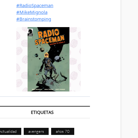
ETIQUETAS
Actualidad
avengers
años 70