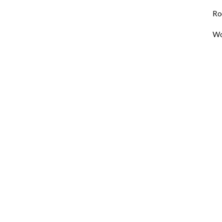
Ro
Wo