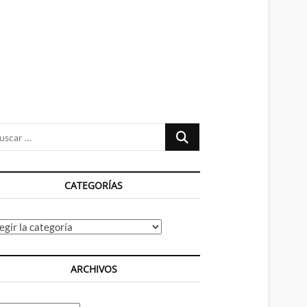
n
ú
Buscar
…
CATEGORÍAS
tegorías
ARCHIVOS