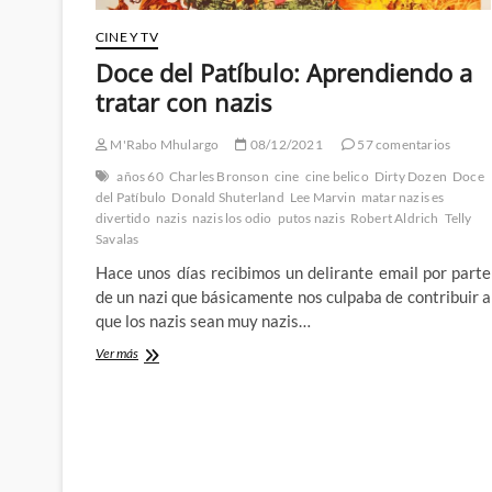
CINE Y TV
Doce del Patíbulo: Aprendiendo a
tratar con nazis
M'Rabo Mhulargo
08/12/2021
57 comentarios
años 60
Charles Bronson
cine
cine belico
Dirty Dozen
Doce
del Patíbulo
Donald Shuterland
Lee Marvin
matar nazis es
divertido
nazis
nazis los odio
putos nazis
Robert Aldrich
Telly
Savalas
Hace unos días recibimos un delirante email por parte
de un nazi que básicamente nos culpaba de contribuir a
que los nazis sean muy nazis…
Doce
Ver más
del
Patíbulo:
Aprendiendo
a
tratar
con
nazis