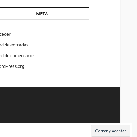
META
ceder
ed de entradas
ed de comentarios
rdPress.org