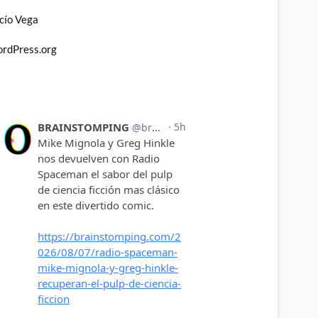
cío Vega
rdPress.org