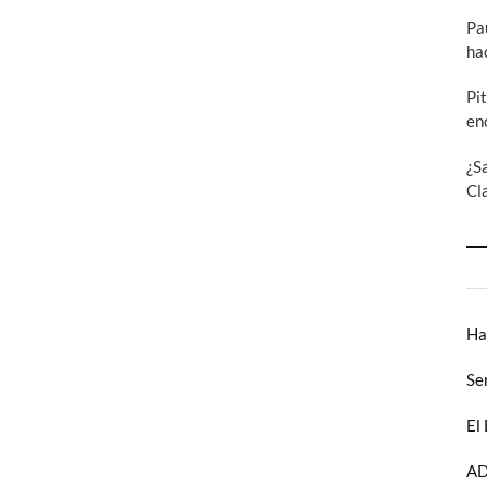
Pa
ha
Pi
en
¿S
Cl
Ha
Se
El
AD