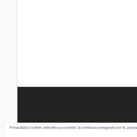
BRAINSTOMPING
Privacidad y cookies: este sitio usa cookies. Si continúas navegando por él, acepta
| Diseñado por:
Theme Freesia
|
WordPress
| ©