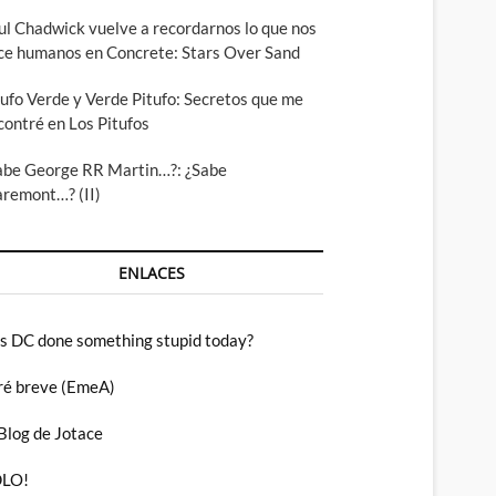
ul Chadwick vuelve a recordarnos lo que nos
ce humanos en Concrete: Stars Over Sand
tufo Verde y Verde Pitufo: Secretos que me
contré en Los Pitufos
abe George RR Martin…?: ¿Sabe
aremont…? (II)
ENLACES
s DC done something stupid today?
ré breve (EmeA)
 Blog de Jotace
LO!