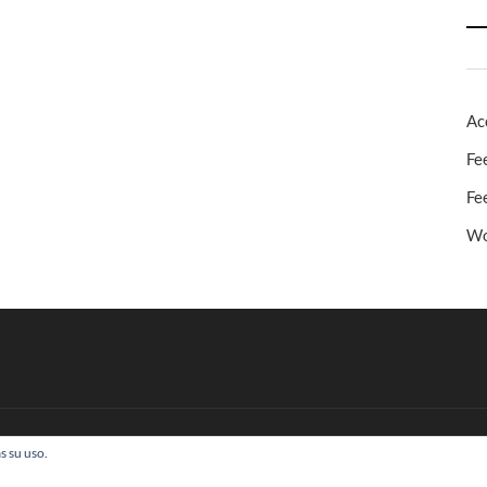
Ac
Fe
Fe
Wo
s su uso.
 Todos los derechos reservados