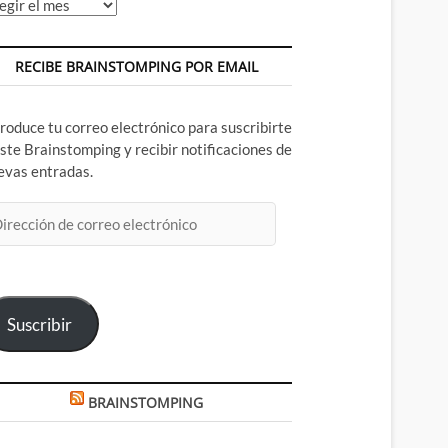
chivos
RECIBE BRAINSTOMPING POR EMAIL
troduce tu correo electrónico para suscribirte
este Brainstomping y recibir notificaciones de
evas entradas.
rección
rreo
ectrónico
Suscribir
BRAINSTOMPING