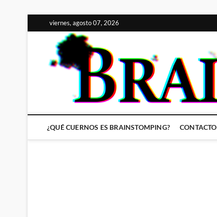
Saltar
viernes, agosto 07, 2026
al
contenido
¿QUÉ CUERNOS ES BRAINSTOMPING?
CONTACTO