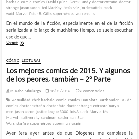
bachalo
cómic
comics
David Quinn
Derek Landy
doctor extraño
doctor
strange
jason aaron
Jed MacKay
Jesús saiz
jm dematteis
mark
waid
Marvel
Peter B. Gillis
superhéroes
warren ellis
En el mundo de la ficción, especialmente en el de la ficción
serializada a lo largo de muchísimo tiempo, se suele escuchar
eso de que…
Doctor
Ver más
Extraño:
¿Todo
esto
CÓMIC
LECTURAS
ha
Los mejores comics de 2015. Y algunos
pasado
antes
de los peores, también – 2º Parte
y
volverá
M'Rabo Mhulargo
18/01/2016
6 comentarios
a
pasar?
Actualidad
chris bachalo
cómic
comics
Dan Slott
Darth Vader
DC
dc
comics
doctor extraño
doctor fate
doctor strange
extraordinary x-
men
jason aaron
justice league 3000
lois & clark
Marvel
Ms
Marvel
multiversity
sandman
spiderman
Star
Wars
starfire
superhéroes
superman
visión
Ayer (era ayer antes de que Diogenes me cambiase la