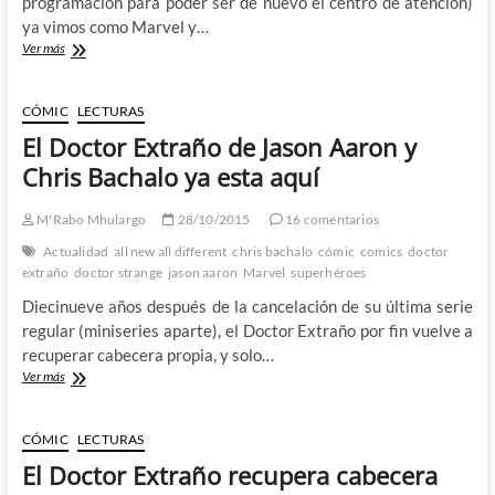
programación para poder ser de nuevo el centro de atención)
ya vimos como Marvel y…
Los
Ver más
mejores
comics
de
CÓMIC
LECTURAS
2015.
El Doctor Extraño de Jason Aaron y
Y
algunos
Chris Bachalo ya esta aquí
de
los
M'Rabo Mhulargo
28/10/2015
16 comentarios
peores,
también
Actualidad
all new all different
chris bachalo
cómic
comics
doctor
–
extraño
doctor strange
jason aaron
Marvel
superhéroes
2º
Diecinueve años después de la cancelación de su última serie
Parte
regular (miniseries aparte), el Doctor Extraño por fin vuelve a
recuperar cabecera propia, y solo…
El
Ver más
Doctor
Extraño
de
CÓMIC
LECTURAS
Jason
El Doctor Extraño recupera cabecera
Aaron
y