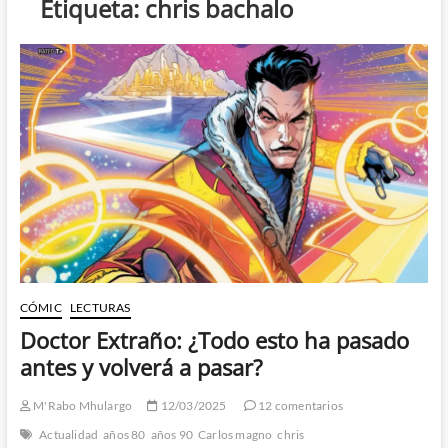
Etiqueta:
chris bachalo
CÓMIC
LECTURAS
Doctor Extraño: ¿Todo esto ha pasado
antes y volverá a pasar?
M'Rabo Mhulargo
12/03/2025
12 comentarios
Actualidad
años 80
años 90
Carlos magno
chris