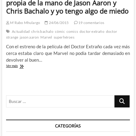
propia de la mano de Jason Aaron y
Chris
Chris Bachalo y yo tengo algo de miedo
Bachalo
ya
esta
M'Rabo Mhulargo
24/06/2015
19 comentarios
aquí
Actualidad
chris bachalo
cómic
comics
doctor extraño
doctor
strange
jason aaron
Marvel
superhéroes
Con el estreno de la película del Doctor Extraño cada vez más
cerca estaba claro que Marvel no podía tardar demasiado en
devolver al buen…
El
Ver más
Doctor
Extraño
recupera
cabecera
propia
Buscar
de
la
…
mano
de
Jason
CATEGORÍAS
Aaron
y