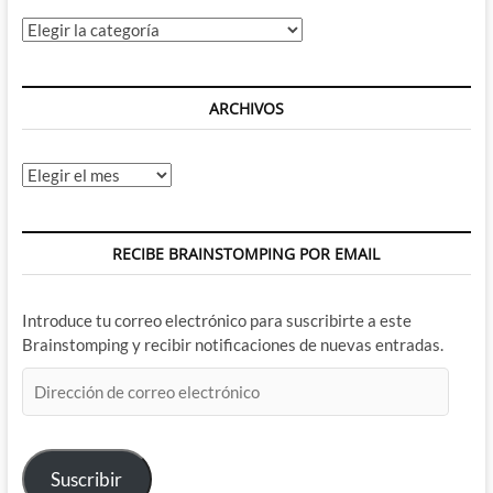
Chris
Bachalo
Categorías
y
yo
tengo
algo
ARCHIVOS
de
miedo
Archivos
RECIBE BRAINSTOMPING POR EMAIL
Introduce tu correo electrónico para suscribirte a este
Brainstomping y recibir notificaciones de nuevas entradas.
Dirección
de
correo
electrónico
Suscribir