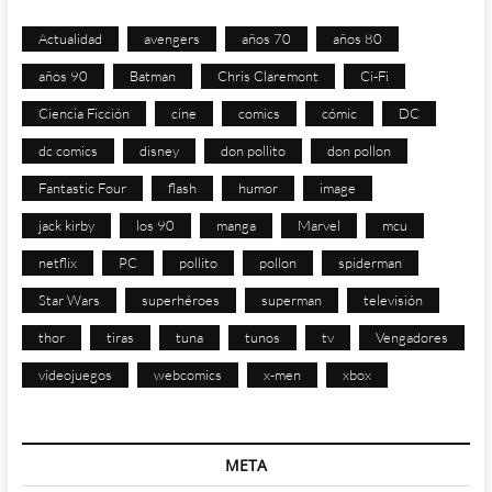
Actualidad
avengers
años 70
años 80
años 90
Batman
Chris Claremont
Ci-Fi
Ciencia Ficción
cine
comics
cómic
DC
dc comics
disney
don pollito
don pollon
Fantastic Four
flash
humor
image
jack kirby
los 90
manga
Marvel
mcu
netflix
PC
pollito
pollon
spiderman
Star Wars
superhéroes
superman
televisión
thor
tiras
tuna
tunos
tv
Vengadores
videojuegos
webcomics
x-men
xbox
META