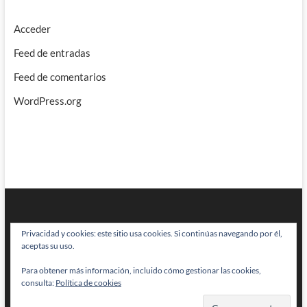
Acceder
Feed de entradas
Feed de comentarios
WordPress.org
Privacidad y cookies: este sitio usa cookies. Si continúas navegando por él,
aceptas su uso.
Para obtener más información, incluido cómo gestionar las cookies,
BRAINSTOMPING
| Diseñado por:
Theme Freesia
|
WordPress
| © Todos
consulta:
Política de cookies
los derechos reservados