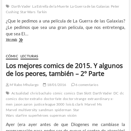
de
Darth Vader
La Estrella de la Muerte
La Guerra de las Galaxias
Peter
la
Cushing
Star Wars
Tarkin
Guerra
de
¿Que le pedimos a una película de La Guerra de las Galaxias?
las
¿Le pedimos que sea una gran película, que nos entretenga,
Galaxias
que sea El…
Rogue
Ver más
One
(SPOILERS):
WITNESS
CÓMIC
LECTURAS
ME!
Los mejores comics de 2015. Y algunos
de los peores, también – 2º Parte
M'Rabo Mhulargo
18/01/2016
6 comentarios
Actualidad
chris bachalo
cómic
comics
Dan Slott
Darth Vader
DC
dc
comics
doctor extraño
doctor fate
doctor strange
extraordinary x-
men
jason aaron
justice league 3000
lois & clark
Marvel
Ms
Marvel
multiversity
sandman
spiderman
Star
Wars
starfire
superhéroes
superman
visión
Ayer (era ayer antes de que Diogenes me cambiase la
programación para poder ser de nuevo el centro de atención)