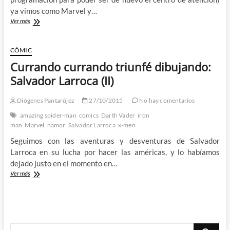
ya vimos como Marvel y…
Los
Ver más
mejores
comics
de
CÓMIC
2015.
Currando currando triunfé dibujando:
Y
algunos
Salvador Larroca (II)
de
los
Diógenes Pantarújez
27/10/2015
No hay comentarios
peores,
también
amazing spider-man
comics
Darth Vader
iron
–
man
Marvel
namor
Salvador Larroca
x-men
2º
Seguimos con las aventuras y desventuras de Salvador
Parte
Larroca en su lucha por hacer las américas, y lo habíamos
dejado justo en el momento en…
Currando
Ver más
currando
triunfé
dibujando:
Salvador
Larroca
Buscar
(II)