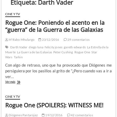
Etiqueta:
Darth Vader
CINE Y TV
Rogue One: Poniendo el acento en la
“guerra” de la Guerra de las Galaxias
M'Rabo Mhulargo
23/12/2016
29 comentarios
Darth Vader
diego luna
felicity jones
gareth edwards
La Estrella de la
Muerte
La Guerra de las Galaxias
Peter Cushing
Rogue One
Star
Wars
Tarkin
Con algo de retraso, uno que ha provocado que Diógenes me
persiguiera por los pasillos al grito de “¿Pero cuando vas a ir a
ver…
Rogue
Ver más
One:
Poniendo
el
CINE Y TV
acento
Rogue One (SPOILERS): WITNESS ME!
en
la
“guerra”
Diógenes Pantarújez
19/12/2016
42 comentarios