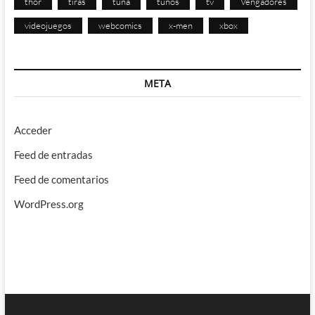
thor
tiras
tuna
tunos
tv
Vengadores
videojuegos
webcomics
x-men
xbox
META
Acceder
Feed de entradas
Feed de comentarios
WordPress.org