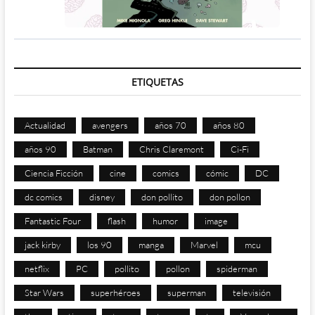
ETIQUETAS
Actualidad
avengers
años 70
años 80
años 90
Batman
Chris Claremont
Ci-Fi
Ciencia Ficción
cine
comics
cómic
DC
dc comics
disney
don pollito
don pollon
Fantastic Four
flash
humor
image
jack kirby
los 90
manga
Marvel
mcu
netflix
PC
pollito
pollon
spiderman
Star Wars
superhéroes
superman
televisión