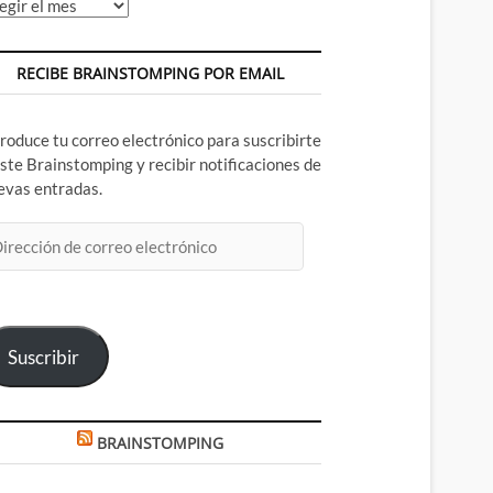
chivos
RECIBE BRAINSTOMPING POR EMAIL
troduce tu correo electrónico para suscribirte
este Brainstomping y recibir notificaciones de
evas entradas.
rección
rreo
ectrónico
Suscribir
BRAINSTOMPING