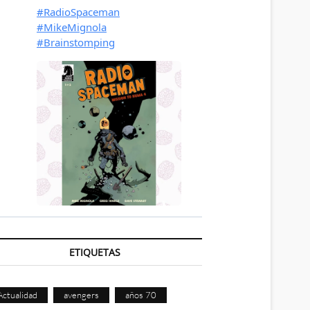
ETIQUETAS
Actualidad
avengers
años 70