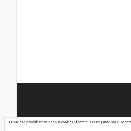
BRAINSTOMPING
Privacidad y cookies: este sitio usa cookies. Si continúas navegando por él, acepta
| Diseñado por:
Theme Freesia
|
WordPress
| ©