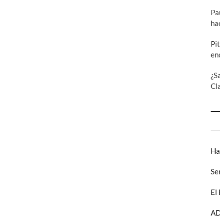
Pa
ha
Pi
en
¿S
Cl
Ha
Se
El
AD