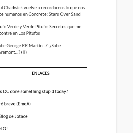
ul Chadwick vuelve a recordarnos lo que nos
ce humanos en Concrete: Stars Over Sand
tufo Verde y Verde Pitufo: Secretos que me
contré en Los Pitufos
abe George RR Martin…?: ¿Sabe
aremont…? (II)
ENLACES
s DC done something stupid today?
ré breve (EmeA)
 Blog de Jotace
LO!