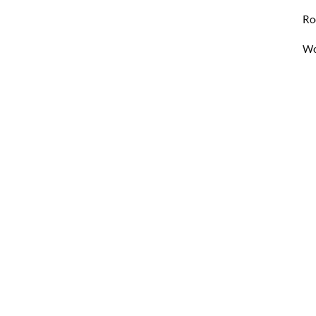
Ro
Wo