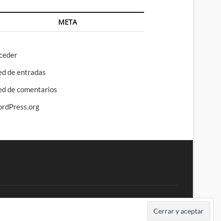
META
ceder
ed de entradas
ed de comentarios
rdPress.org