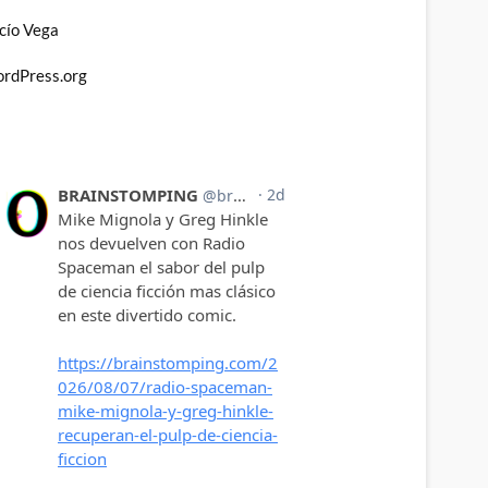
cío Vega
rdPress.org