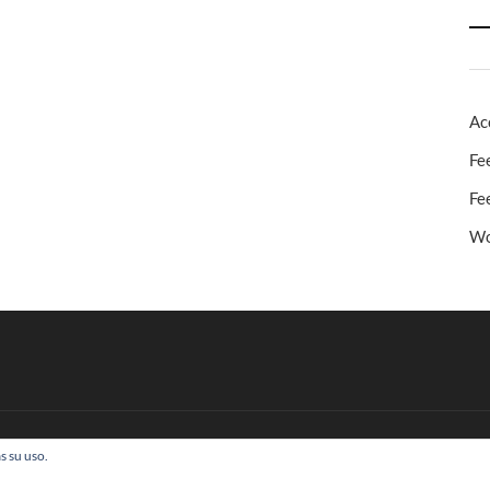
Ac
Fe
Fe
Wo
s su uso.
 Todos los derechos reservados