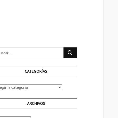
n
ú
Buscar
…
CATEGORÍAS
tegorías
ARCHIVOS