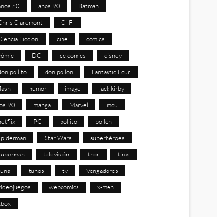
años 80
años 90
Batman
Chris Claremont
Ci-Fi
Ciencia Ficción
cine
comics
cómic
DC
dc comics
disney
don pollito
don pollon
Fantastic Four
flash
humor
image
jack kirby
los 90
manga
Marvel
mcu
netflix
PC
pollito
pollon
spiderman
Star Wars
superhéroes
superman
televisión
thor
tiras
tuna
tunos
tv
Vengadores
videojuegos
webcomics
x-men
xbox